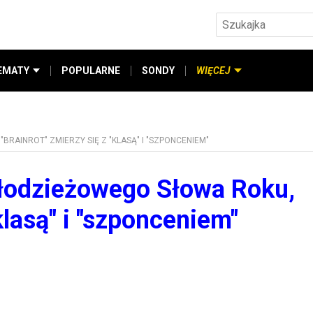
EMATY
POPULARNE
SONDY
WIĘCEJ
AINROT" ZMIERZY SIĘ Z "KLASĄ" I "SZPONCENIEM"
łodzieżowego Słowa Roku,
"klasą" i "szponceniem"