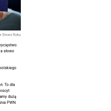
we Słowo Roku
wycięstwo.
 a słowo
polskiego
ń. To dla
biscyt
damy dużą
aśnia PWN.