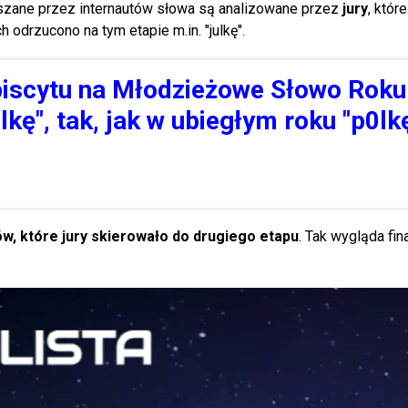
szane przez internautów słowa są analizowane przez
jury
, któr
 odrzucono na tym etapie m.in. "julkę".
biscytu na Młodzieżowe Słowo Roku
lkę", tak, jak w ubiegłym roku "p0lk
łów, które jury skierowało do drugiego etapu
. Tak wygląda fi