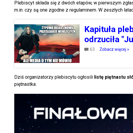
Plebiscyt składa się z dwóch etapów, w pierwszym zgła
m.in. czy są one zgodne z regulaminem. W zeszłych latach
Kapituła ple
odrzuciła "Ju
63
Zobacz więcej »
Dziś organizatorzy plebiscytu ogłosili
listę piętnastu s
piętnastka: