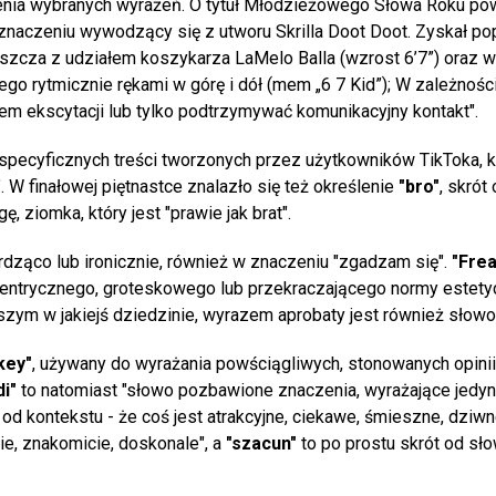
enia wybranych wyrażeń. O tytuł Młodzieżowego Słowa Roku pow
znaczeniu wywodzący się z utworu Skrilla Doot Doot. Zyskał po
szcza z udziałem koszykarza LaMelo Balla (wzrost 6’7”) oraz 
go rytmicznie rękami w górę i dół (mem „6 7 Kid”); W zależnośc
em ekscytacji lub tylko podtrzymywać komunikacyjny kontakt".
e specyficznych treści tworzonych przez użytkowników TikToka, 
W finałowej piętnastce znalazło się też określenie
"bro"
, skrót
, ziomka, który jest "prawie jak brat".
ierdząco lub ironicznie, również w znaczeniu "zgadzam się".
"Frea
entrycznego, groteskowego lub przekraczającego normy estety
szym w jakiejś dziedzinie, wyrazem aprobaty jest również słow
key"
, używany do wyrażania powściągliwych, stonowanych opinii
di"
to natomiast "słowo pozbawione znaczenia, wyrażające jedy
d kontekstu - że coś jest atrakcyjne, ciekawe, śmieszne, dziwn
ie, znakomicie, doskonale", a
"szacun"
to po prostu skrót od sł