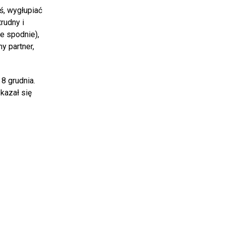
ś, wygłupiać
trudny i
te spodnie),
y partner,
8 grudnia.
kazał się