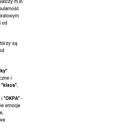
alczy m.in.
pularność
wiralowym
i od
którzy są
 od
ky"
czne i
o
"klasa".
 i
"OKPA"
-
nie emocje
e,
owa