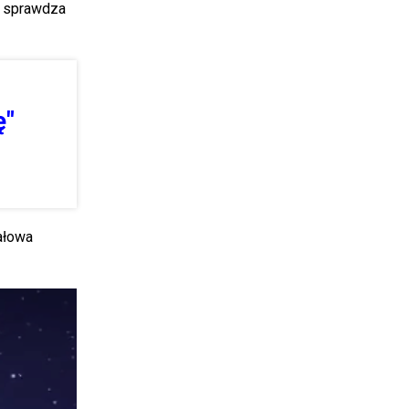
e sprawdza
ę"
nałowa