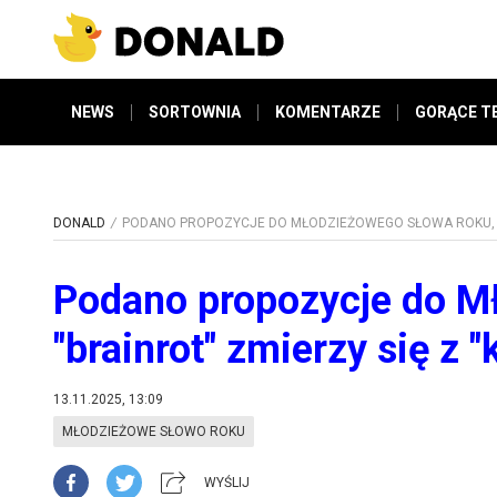
NEWS
SORTOWNIA
KOMENTARZE
GORĄCE T
DONALD
PODANO PROPOZYCJE DO MŁODZIEŻOWEGO SŁOWA ROKU, "BR
Podano propozycje do M
"brainrot" zmierzy się z 
13.11.2025, 13:09
MŁODZIEŻOWE SŁOWO ROKU
WYŚLIJ