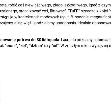
atą: robić coś niewłaściwego, złego, szkodliwego, igrać z czym
szalonego, organizować coś, flirtować".
"TuFF"
oznacza z kolei "
. Występuje w kontekstach modowych (np. tuff spodnie, megatufias
 czujemy silną więź i podzielamy upodobania; idealnie dopasowan
sowanie potrwa do 30 listopada
. Laureata poznamy natomiast 
jak
"essa", "rel", "dzban" czy "xd"
. W zeszłym roku zwycięzcą o