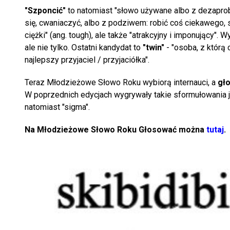
"Szponcić"
to natomiast "słowo używane albo z dezaprob
się, cwaniaczyć, albo z podziwem: robić coś ciekawego, 
ciężki" (ang. tough), ale także "atrakcyjny i imponujący"
ale nie tylko. Ostatni kandydat to
"twin"
- "osoba, z którą
najlepszy przyjaciel / przyjaciółka".
Teraz Młodzieżowe Słowo Roku wybiorą internauci, a
gło
W poprzednich edycjach wygrywały takie sformułowania 
natomiast "sigma".
Na Młodzieżowe Słowo Roku Głosować można
tutaj
.