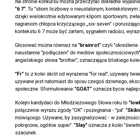
Na stronie konkursu można przeczytać dokładne wyjaśni
"6 7"
. To "idiom liczbowy o nieustalonym, kontekstowym 
dzięki wielokrotnie edytowanym klipom sportowym, zwła
nagraniom chłopca krzyczącego „six-seven” i poruszające
kontekstu 6 7 może być żartem, sygnałem radości, wyraz
Głosować można również na
"brainrot"
czyli "określeni
nieustannie "podłączeni" do mediów społecznościowych". 
angielskiego słowa "brother", oznaczające bliskiego kolegę
"Fr"
to z kolei skrót od wyrażenia "for real", używany tw
używane jest natomiast do opisu czegoś dziwnego, eksc
społeczne. Sformułowanie
"GOAT"
oznacza bycie najlep
Kolejni kandydaci do Młodzieżowego Słowa roku to
"low
połączenie wyrazu zgody "OK" i pożegnania - "pa".
"Skibi
mówiącego. Używane, by zasygnalizować - w zależności o
pokręcone, ogólnie super".
"Slay"
oznacza z kolei "świetn
szacunek.