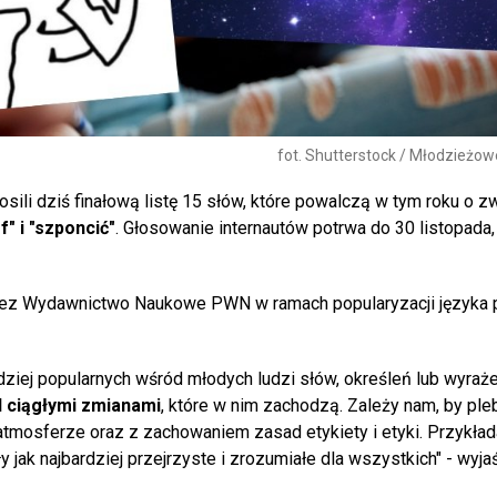
fot. Shutterstock / Młodzieżo
osili dziś finałową listę 15 słów, które powalczą w tym roku o z
ff" i "szponcić"
. Głosowanie internautów potrwa do 30 listopada,
zez Wydawnictwo Naukowe PWN w ramach popularyzacji języka 
dziej popularnych wśród młodych ludzi słów, określeń lub wyraże
d ciągłymi zmianami
, które w nim zachodzą. Zależy nam, by ple
atmosferze oraz z zachowaniem zasad etykiety i etyki. Przykła
 jak najbardziej przejrzyste i zrozumiałe dla wszystkich" - wyj