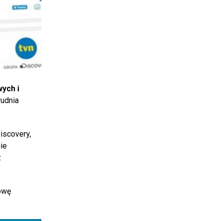
ych i
rudnia
iscovery,
ie
z
owę