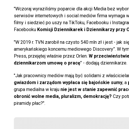
"Wczoraj wyraziliśmy poparcie dla akcji Media bez wybo
serwisów internetowych i social mediów firma wymaga ws
filmy i siedzieć po uszy na TikToku, Facebooku i Instag
Facebooku
Komisji Dziennikarek i Dziennikarzy przy
"W 2019 r. TVN zarobił na czysto 540 mln zł i jest - jak 
amerykańskiego koncernu mediowego Discovery”. W tym 
Press, przejętej właśnie przez Orlen.
W przeciwieństwie
dziennikarzom umowę o pracę
" - dodają dziennikarze.
"Jak pracownicy mediów mają być solidarni z właściciel
gwiazdom i zarządom wypłaca się bajońskie sumy
, a
grupa medialna w kraju
nie jest w stanie zapewnić pra
obronić wolne media, pluralizm, demokrację?
Czy potr
piramidy płac?".