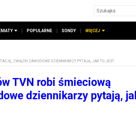
EMATY
POPULARNE
SONDY
WIĘCEJ
TACJĘ, ZWIĄZKI ZAWODOWE DZIENNIKARZY PYTAJĄ, JAK TO JEST
ów TVN robi śmieciową
dowe dziennikarzy pytają, ja