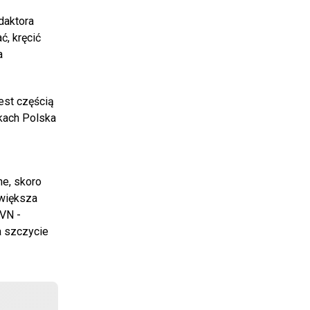
daktora
ć, kręcić
a
jest częścią
kach Polska
ne, skoro
jwiększa
TVN -
a szczycie