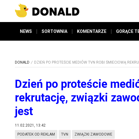
NEWS
SORTOWNIA
KOMENTARZE
GORĄCE T
DONALD
DZIEŃ PO PROTEŚCIE MEDIÓW TVN ROBI ŚMIECIOWĄ REKRU
Dzień po proteście medi
rekrutację, związki zawo
jest
11.02.2021, 13:42
PODATEK OD REKLAM
TVN
ZWIĄZKI ZAWODOWE