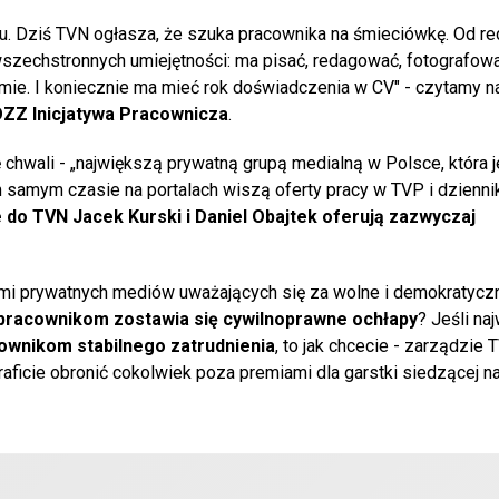
ru. Dziś TVN ogłasza, że szuka pracownika na śmieciówkę. Od re
zechstronnych umiejętności: ma pisać, redagować, fotografowa
ramie. I koniecznie ma mieć rok doświadczenia w CV" - czytamy n
 OZZ Inicjatywa Pracownicza
.
się chwali - „największą prywatną grupą medialną w Polsce, która 
samym czasie na portalach wiszą oferty pracy w TVP i dzienni
 do TVN Jacek Kurski i Daniel Obajtek oferują zazwyczaj
ami prywatnych mediów uważających się za wolne i demokratycz
pracownikom zostawia się cywilnoprawne ochłapy
? Jeśli na
cownikom stabilnego zatrudnienia
, to jak chcecie - zarządzie 
aficie obronić cokolwiek poza premiami dla garstki siedzącej n