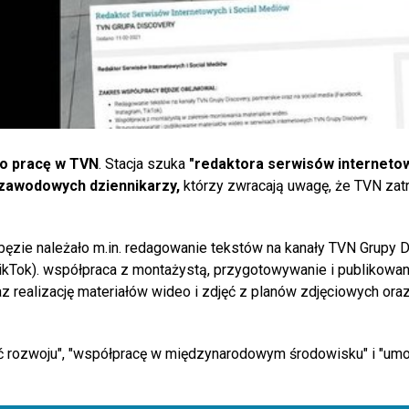
 o pracę w TVN
. Stacja szuka
"redaktora serwisów internetow
zawodowych dziennikarzy,
którzy zwracają uwagę, że TVN zat
bęzie należało m.in. redagowanie tekstów na kanały TVN Grupy D
TikTok). współpraca z montażystą, przygotowywanie i publikowan
 realizację materiałów wideo i zdjęć z planów zdjęciowych ora
 rozwoju", "współpracę w międzynarodowym środowisku" i "um