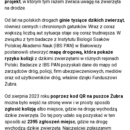
projekt
, w którym tym razem zwraca uwagę na zwierzęta
na drodze.
Od lat na polskich drogach
ginie tysiące dzikich zwierząt
,
również cennych i chronionych gatunków. Wraz z coraz
większą liczbą aut sytuacja staje się coraz trudniejsza. W
związku z tym badacze z Instytutu Biologii Ssaków
Polskiej Akademii Nauk (IBS PAN) w Białowieży
postanowili stworzyć
mapę drogową, która pokaże
ryzyko kolizji
z dzikimi zwierzętami w różnych rejonach
Polski. Badacze z IBS PAN pozyskali dane do mapy od
zarządców dróg, policji, firm ubezpieczeniowych, mediów
oraz od użytkowników dróg, właśnie dzięki Funduszowi
Żubra.
Od sierpnia 2023 roku
poprzez kod QR na puszce Żubra
można było wejść na stronę www i w prosty sposób
zgłosić kolizję
albo miejsce, gdzie na drogę wychodzą
dzikie zwierzęta. Do tej pory udało się pozyskać w ten
sposób aż
2395 zgłoszeń miejsc
, gdzie na drogę
wychodzą dzikie zwierzęta. Najczęściej zgłaszanym