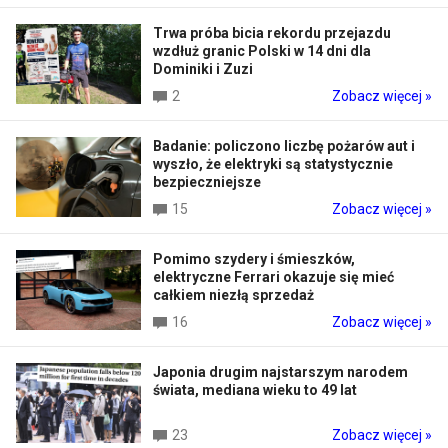
Trwa próba bicia rekordu przejazdu
wzdłuż granic Polski w 14 dni dla
Dominiki i Zuzi
2
Zobacz więcej »
Badanie: policzono liczbę pożarów aut i
wyszło, że elektryki są statystycznie
bezpieczniejsze
15
Zobacz więcej »
Pomimo szydery i śmieszków,
elektryczne Ferrari okazuje się mieć
całkiem niezłą sprzedaż
16
Zobacz więcej »
Japonia drugim najstarszym narodem
świata, mediana wieku to 49 lat
23
Zobacz więcej »