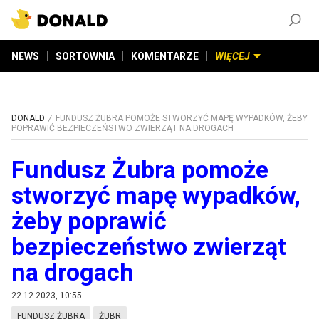
ZAŁÓŻ KONTO
©
2026
DONALD.PL
Wszelkie prawa zastrzeżone
NEWS
SORTOWNIA
KOMENTARZE
WIĘCEJ
DONALD
FUNDUSZ ŻUBRA POMOŻE STWORZYĆ MAPĘ WYPADKÓW, ŻEBY
POPRAWIĆ BEZPIECZEŃSTWO ZWIERZĄT NA DROGACH
Fundusz Żubra pomoże
stworzyć mapę wypadków,
żeby poprawić
bezpieczeństwo zwierząt
na drogach
22.12.2023, 10:55
FUNDUSZ ŻUBRA
ŻUBR