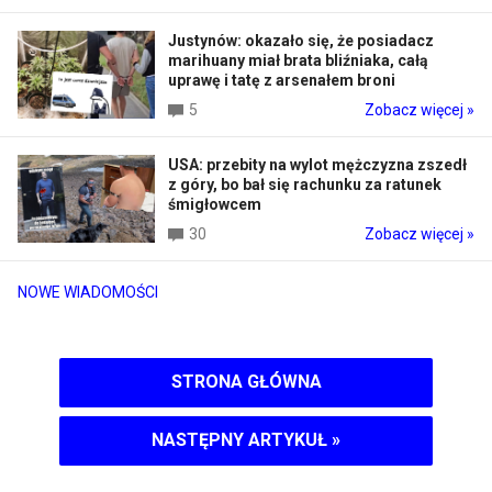
Justynów: okazało się, że posiadacz
marihuany miał brata bliźniaka, całą
uprawę i tatę z arsenałem broni
5
Zobacz więcej »
USA: przebity na wylot mężczyzna zszedł
z góry, bo bał się rachunku za ratunek
śmigłowcem
30
Zobacz więcej »
NOWE WIADOMOŚCI
STRONA GŁÓWNA
NASTĘPNY ARTYKUŁ
»