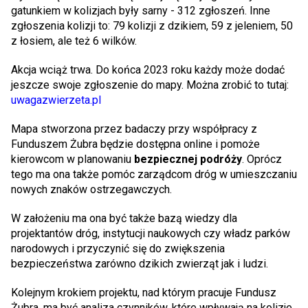
gatunkiem w kolizjach były sarny - 312 zgłoszeń. Inne
zgłoszenia kolizji to: 79 kolizji z dzikiem, 59 z jeleniem, 50
z łosiem, ale też 6 wilków.
Akcja wciąż trwa. Do końca 2023 roku każdy może dodać
jeszcze swoje zgłoszenie do mapy. Można zrobić to tutaj:
uwagazwierzeta.pl
Mapa stworzona przez badaczy przy współpracy z
Funduszem Żubra będzie dostępna online i pomoże
kierowcom w planowaniu
bezpiecznej podróży
. Oprócz
tego ma ona także pomóc zarządcom dróg w umieszczaniu
nowych znaków ostrzegawczych.
W założeniu ma ona być także bazą wiedzy dla
projektantów dróg, instytucji naukowych czy władz parków
narodowych i przyczynić się do zwiększenia
bezpieczeństwa zarówno dzikich zwierząt jak i ludzi.
Kolejnym krokiem projektu, nad którym pracuje Fundusz
Żubra, ma być analiza czynników, które wpływają na kolizje.