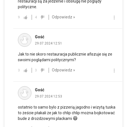
restauracji są za jedzenie i obsługę nie poglądy
polityczne.
Odpowiedz »
9
4
Gość
29.07.2024 12:51
Jak to nie skoro restauracja publicznie afiszuje się ze
swoimi poglądami politycznymi?
Odpowiedz »
3
3
Gość
29.07.2024 12:53
ostatnio to samo bylo z pizzerią jagodno i wizytą tuska
to żeście płakali że jak to chlip chlip można bojkotować
😆
bude z drożdżowymi plackami