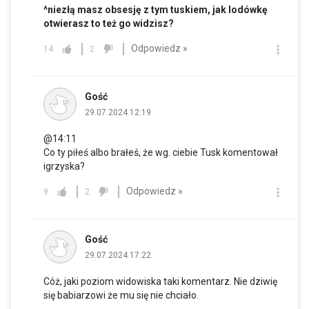
^niezłą masz obsesję z tym tuskiem, jak lodówkę
otwierasz to też go widzisz?
Odpowiedz »
14
2
Gość
29.07.2024 12:19
@14:11
Co ty piłeś albo brałeś, że wg. ciebie Tusk komentował
igrzyska?
Odpowiedz »
9
2
Gość
29.07.2024 17:22
Cóż, jaki poziom widowiska taki komentarz. Nie dziwię
się babiarzowi że mu się nie chciało.