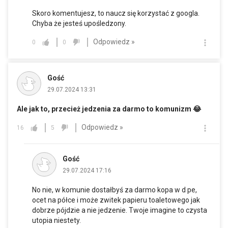
Skoro komentujesz, to naucz się korzystać z googla.
Chyba że jesteś upośledzony.
Odpowiedz »
0
0
Gość
29.07.2024 13:31
Ale jak to, przecież jedzenia za darmo to komunizm 😂
Odpowiedz »
16
5
Gość
29.07.2024 17:16
No nie, w komunie dostałbyś za darmo kopa w d pe,
ocet na półce i może zwitek papieru toaletowego jak
dobrze pójdzie a nie jedzenie. Twoje imagine to czysta
utopia niestety.