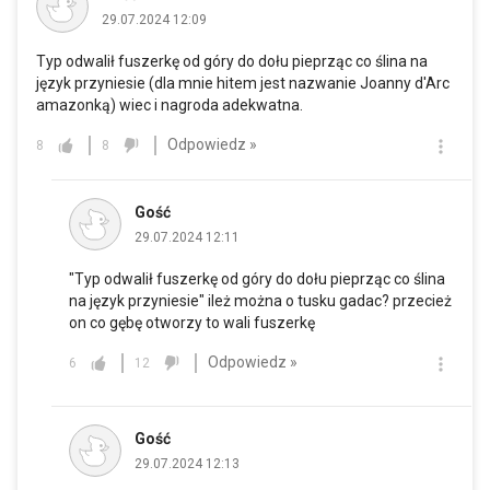
29.07.2024 12:09
Typ odwalił fuszerkę od góry do dołu pieprząc co ślina na
język przyniesie (dla mnie hitem jest nazwanie Joanny d'Arc
amazonką) wiec i nagroda adekwatna.
Odpowiedz »
8
8
Gość
29.07.2024 12:11
"Typ odwalił fuszerkę od góry do dołu pieprząc co ślina
na język przyniesie" ileż można o tusku gadac? przecież
on co gębę otworzy to wali fuszerkę
Odpowiedz »
6
12
Gość
29.07.2024 12:13