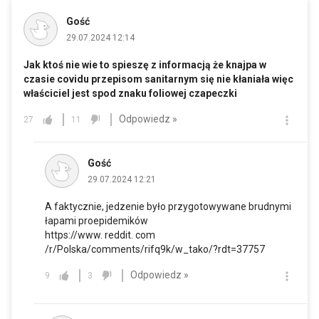
Gość
29.07.2024 12:14
Jak ktoś nie wie to spieszę z informacją że knajpa w
czasie covidu przepisom sanitarnym się nie kłaniała więc
właściciel jest spod znaku foliowej czapeczki
Odpowiedz »
27
11
Gość
29.07.2024 12:21
A faktycznie, jedzenie było przygotowywane brudnymi
łapami proepidemików
https://www. reddit. com
/r/Polska/comments/rifq9k/w_tako/?rdt=37757
Odpowiedz »
9
3