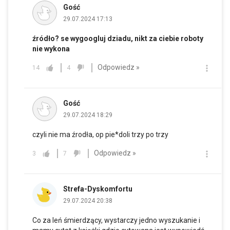
Gość
29.07.2024 17:13
źródło? se wygoogluj dziadu, nikt za ciebie roboty
nie wykona
Odpowiedz »
14
4
Gość
29.07.2024 18:29
czyli nie ma źrodła, op pie*doli trzy po trzy
Odpowiedz »
3
7
Strefa-Dyskomfortu
29.07.2024 20:38
Co za leń śmierdzący, wystarczy jedno wyszukanie i