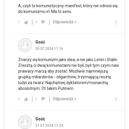
A, czyli to komunistyczny manifest, który nie odnosi się
do komunizmu irl. Ma to sens.
Odpowiedz »
7
0
Gość
30.07.2024 11:16
Znaczy się komunizm jako idea, a nie jako Lenin i Stalin.
Zresztą ci dwaj komunistami nie byli, byli tym czym nasi
prawacy marzą aby zostać. Możliwie najmniejszą
grupką miliarderów - oligarchów, trzymającą resztę
ludzi za twarz. Najchętniej dyktatorem/monarchą
aboslutnym. Ot takim Putinem.
Odpowiedz »
5
0
Gość
31.07.2024 11:24