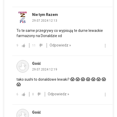
Nie tym Razem
29.07.2024 12:13
To te same przegrywy co wypisują te durne lewackie
farmazony na Donaldzie xd
Odpowiedz »
9
11
Gość
29.07.2024 12:19
😱
😱
😱
😱
😱
😱
😱
tako sushi to donaldowe lewaki?
😱
Odpowiedz »
6
8
Gość