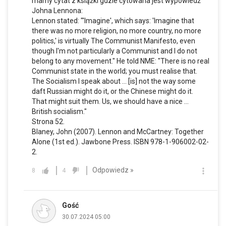
mamy cytat z książki gdzie cytowana jest wypowiedź
Johna Lennona:
Lennon stated: "'Imagine', which says: 'Imagine that
there was no more religion, no more country, no more
politics,' is virtually The Communist Manifesto, even
though I'm not particularly a Communist and I do not
belong to any movement." He told NME: "There is no real
Communist state in the world; you must realise that.
The Socialism I speak about ... [is] not the way some
daft Russian might do it, or the Chinese might do it.
That might suit them. Us, we should have a nice ...
British socialism."
Strona 52.
Blaney, John (2007). Lennon and McCartney: Together
Alone (1st ed.). Jawbone Press. ISBN 978-1-906002-02-
2.
Odpowiedz »
8
4
Gość
30.07.2024 05:00