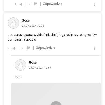
Odpowiedz »
1
3
Gość
29.07.2024 12:06
uuu zaraz aparatczyki uśmiechniętego reżimu zrobią review
bombing na googlu
Odpowiedz »
7
7
Gość
29.07.2024 12:07
hehe