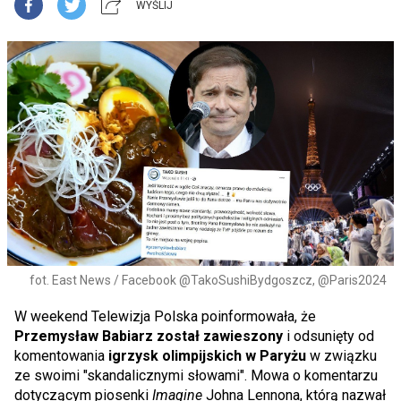
WYŚLIJ
fot. East News / Facebook @TakoSushiBydgoszcz, @Paris2024
W weekend Telewizja Polska poinformowała, że
Przemysław Babiarz został zawieszony
i odsunięty od
komentowania
igrzysk olimpijskich w Paryżu
w związku
ze swoimi "skandalicznymi słowami". Mowa o komentarzu
dotyczącym piosenki
Imagine
Johna Lennona, którą nazwał