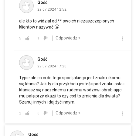
Gość
29.07.2024 12:52
ale kto to widzial od ** swoich niezaszczepionych
🤔
klientow nazywać
Odpowiedz »
5
1
Gość
29.07.2024 17:20
Typie ale co ci do tego spod jakiego jest znaku i komu
się kłania? Jak ty dla przykładu jesteś spod znaku osła i
kłaniasz się naczelnemu rudemu wodzowi obrabiając
mu pałę przy okazji to czy coś to zmienia dla świata?
Szanuj innych i daj żyć innym.
Odpowiedz »
2
5
Gość