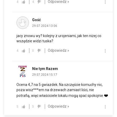
Odpowiedz »
4
4
Gość
29.07.2024 13:06
jacy znowu wy? kolejny z urojeniami, jak ten niżej co
wszędzie widzi tuska?
Odpowiedz »
4
0
Nie tym Razem
29.07.2024 15:17
Ocena 4,7 na 5 gwiazdek. Na szczęście komuchy nic,
poza wisz***em na drzewach zamiast liści, nie
❤️
potrafią, więc właściciele lokalu mogą spać spokojnie
Odpowiedz »
5
5