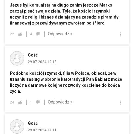
Jezus był komunistą na długo zanim jeszcze Marks
zaczął pisać swoje dzieła. Tyle, że kościoł rzymski
uczynił z religii biznes działający na zasadzie piramidy
finansowej z przewidywanym zwrotem po ś*ierci
Odpowiedz »
22
4
Gość
29.07.2024 19:18
Podobno kościół rzymski, filia w Polsce, obiecał, że w
uznaniu zasług w obronie katotradycji Pan Babiarz może
liczyć na darmowe kolejne rozwody kościelne do końca
życia.
Odpowiedz »
24
1
Gość
29.07.2024 17:11