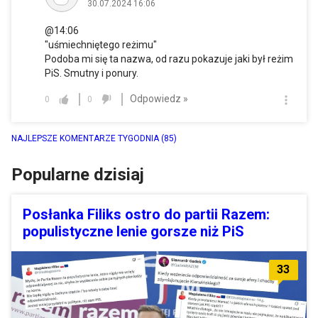
30.07.2024 16:06
@14:06
"uśmiechniętego reżimu"
Podoba mi się ta nazwa, od razu pokazuje jaki był reżim
PiS. Smutny i ponury.
Odpowiedz »
0
0
NAJLEPSZE KOMENTARZE TYGODNIA
(85)
Popularne dzisiaj
Posłanka Filiks ostro do partii Razem:
populistyczne lenie gorsze niż PiS
33