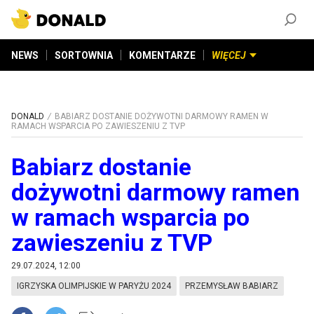
ZAŁÓŻ KONTO
©
2026
DONALD.PL
Wszelkie prawa zastrzeżone
NEWS
SORTOWNIA
KOMENTARZE
WIĘCEJ
DONALD
BABIARZ DOSTANIE DOŻYWOTNI DARMOWY RAMEN W
RAMACH WSPARCIA PO ZAWIESZENIU Z TVP
Babiarz dostanie
dożywotni darmowy ramen
w ramach wsparcia po
zawieszeniu z TVP
29.07.2024, 12:00
IGRZYSKA OLIMPIJSKIE W PARYŻU 2024
PRZEMYSŁAW BABIARZ