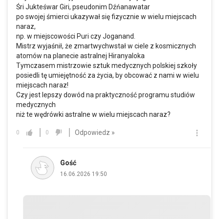
Śri Jukteśwar Giri, pseudonim Dźńanawatar
po swojej śmierci ukazywał się fizycznie w wielu miejscach
naraz,
np. w miejscowości Puri czy Joganand.
Mistrz wyjaśnił, że zmartwychwstał w ciele z kosmicznych
atomów na planecie astralnej Hiranyaloka
Tymczasem mistrzowie sztuk medycznych polskiej szkoły
posiedli tę umiejętność za życia, by obcować z nami w wielu
miejscach naraz!
Czy jest lepszy dowód na praktyczność programu studiów
medycznych
niż te wędrówki astralne w wielu miejscach naraz?
Odpowiedz »
0
0
Gość
16.06.2026 19:50