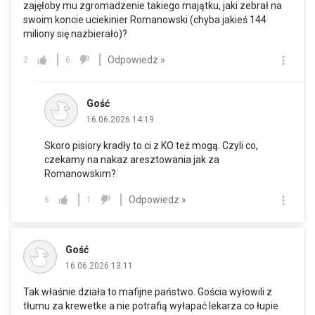
zajęłoby mu zgromadzenie takiego majątku, jaki zebrał na
swoim koncie uciekinier Romanowski (chyba jakieś 144
miliony się nazbierało)?
Odpowiedz »
2
6
Gość
16.06.2026 14:19
Skoro pisiory kradły to ci z KO też mogą. Czyli co,
czekamy na nakaz aresztowania jak za
Romanowskim?
Odpowiedz »
6
1
Gość
16.06.2026 13:11
Tak właśnie działa to mafijne państwo. Gościa wyłowili z
tłumu za krewetke a nie potrafią wyłapać lekarza co łupie