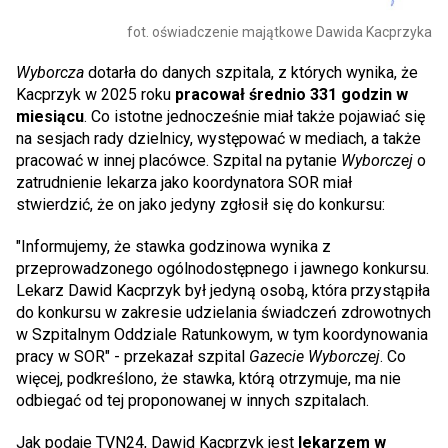
fot. oświadczenie majątkowe Dawida Kacprzyka
Wyborcza
dotarła do danych szpitala, z których wynika, że
Kacprzyk w 2025 roku
pracował średnio 331 godzin w
miesiącu
. Co istotne jednocześnie miał także pojawiać się
na sesjach rady dzielnicy, występować w mediach, a także
pracować w innej placówce. Szpital na pytanie
Wyborczej
o
zatrudnienie lekarza jako koordynatora SOR miał
stwierdzić, że on jako jedyny zgłosił się do konkursu:
"Informujemy, że stawka godzinowa wynika z
przeprowadzonego ogólnodostępnego i jawnego konkursu.
Lekarz Dawid Kacprzyk był jedyną osobą, która przystąpiła
do konkursu w zakresie udzielania świadczeń zdrowotnych
w Szpitalnym Oddziale Ratunkowym, w tym koordynowania
pracy w SOR" - przekazał szpital
Gazecie Wyborczej
. Co
więcej, podkreślono, że stawka, którą otrzymuje, ma nie
odbiegać od tej proponowanej w innych szpitalach.
Jak podaje TVN24, Dawid Kacprzyk jest
lekarzem w