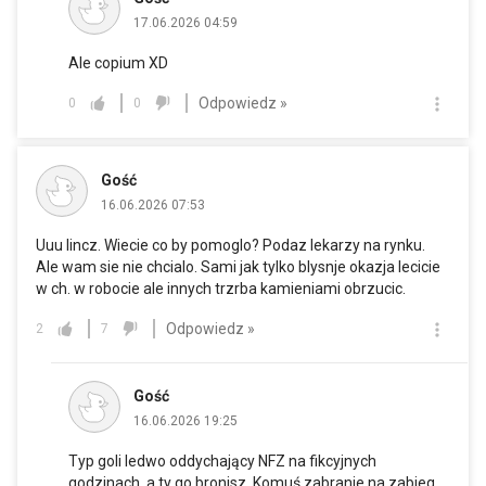
17.06.2026 04:59
Ale copium XD
Odpowiedz »
0
0
Gość
16.06.2026 07:53
Uuu lincz. Wiecie co by pomoglo? Podaz lekarzy na rynku.
Ale wam sie nie chcialo. Sami jak tylko blysnje okazja lecicie
w ch. w robocie ale innych trzrba kamieniami obrzucic.
Odpowiedz »
2
7
Gość
16.06.2026 19:25
Typ goli ledwo oddychający NFZ na fikcyjnych
godzinach, a ty go bronisz. Komuś zabranie na zabieg