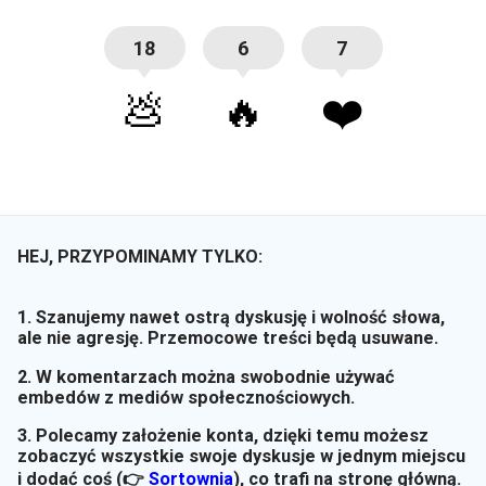
18
6
7
💩
🔥
❤️
HEJ, PRZYPOMINAMY TYLKO:
1. Szanujemy nawet ostrą dyskusję i wolność słowa,
ale nie agresję. Przemocowe treści będą usuwane.
2. W komentarzach można swobodnie używać
embedów z mediów społecznościowych.
3. Polecamy założenie konta, dzięki temu możesz
zobaczyć wszystkie swoje dyskusje w jednym miejscu
i dodać coś (👉
Sortownia
)
, co trafi na stronę główną.