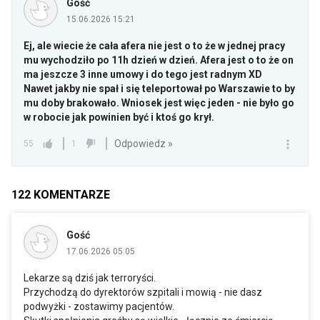
Gość
15.06.2026 15:21
Ej, ale wiecie że cała afera nie jest o to że w jednej pracy
mu wychodziło po 11h dzień w dzień. Afera jest o to że on
ma jeszcze 3 inne umowy i do tego jest radnym XD
Nawet jakby nie spał i się teleportował po Warszawie to by
mu doby brakowało. Wniosek jest więc jeden - nie było go
w robocie jak powinien być i ktoś go krył.
Odpowiedz »
55
1
122
KOMENTARZE
Gość
17.06.2026 05:05
Lekarze są dziś jak terroryści.
Przychodzą do dyrektorów szpitali i mowią - nie dasz
podwyżki - zostawimy pacjentów.