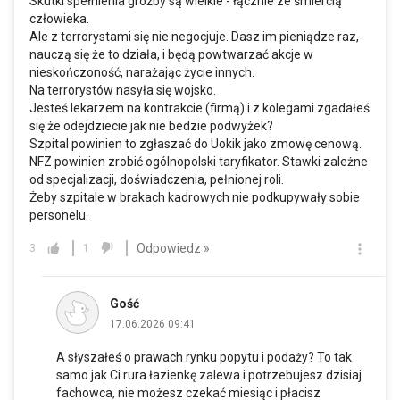
Skutki spełnienia groźby są wielkie - łącznie ze śmiercią
człowieka.
Ale z terrorystami się nie negocjuje. Dasz im pieniądze raz,
nauczą się że to działa, i będą powtwarzać akcje w
nieskończoność, narażając życie innych.
Na terrorystów nasyła się wojsko.
Jesteś lekarzem na kontrakcie (firmą) i z kolegami zgadałeś
się że odejdziecie jak nie bedzie podwyżek?
Szpital powinien to zgłaszać do Uokik jako zmowę cenową.
NFZ powinien zrobić ogólnopolski taryfikator. Stawki zależne
od specjalizacji, doświadczenia, pełnionej roli.
Żeby szpitale w brakach kadrowych nie podkupywały sobie
personelu.
Odpowiedz »
3
1
Gość
17.06.2026 09:41
A słyszałeś o prawach rynku popytu i podaży? To tak
samo jak Ci rura łazienkę zalewa i potrzebujesz dzisiaj
fachowca, nie możesz czekać miesiąc i płacisz