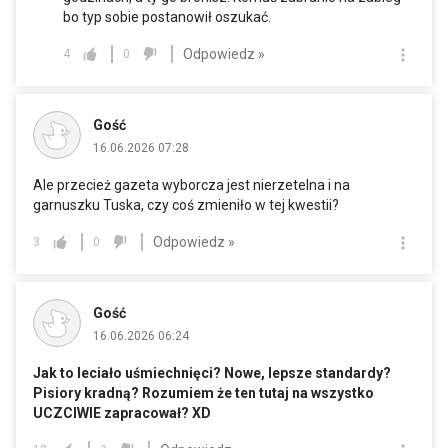
bo typ sobie postanowił oszukać.
Odpowiedz »
4
0
Gość
16.06.2026 07:28
Ale przecież gazeta wyborcza jest nierzetelna i na
garnuszku Tuska, czy coś zmieniło w tej kwestii?
Odpowiedz »
3
0
Gość
16.06.2026 06:24
Jak to leciało uśmiechnięci? Nowe, lepsze standardy?
Pisiory kradną? Rozumiem że ten tutaj na wszystko
UCZCIWIE zapracował? XD