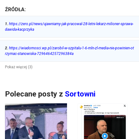
ŹRÓDŁA:
1
.
https://zero.pl/news/ujawniamy-jak-pracowal-28-letni-lekarz-milioner-sprawa-
dawida-kacprzyka
2
.
https://wiadomosci.wp.pl/zarobil-w-szpitalu-1-6-mln-zl-media-nie-powinien-ot
rzymac-stanowiska-7296464257296384a
Pokaż więcej (3)
Polecane posty z
Sortowni