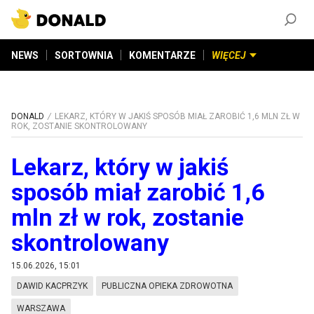
ZAŁÓŻ KONTO
©
2026
DONALD.PL
Wszelkie prawa zastrzeżone
NEWS
SORTOWNIA
KOMENTARZE
WIĘCEJ
DONALD
LEKARZ, KTÓRY W JAKIŚ SPOSÓB MIAŁ ZAROBIĆ 1,6 MLN ZŁ W
ROK, ZOSTANIE SKONTROLOWANY
Lekarz, który w jakiś
sposób miał zarobić 1,6
mln zł w rok, zostanie
skontrolowany
15.06.2026, 15:01
DAWID KACPRZYK
PUBLICZNA OPIEKA ZDROWOTNA
WARSZAWA