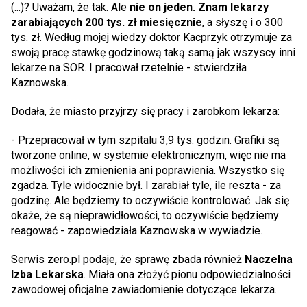
(...)? Uważam, że tak. Ale
nie on jeden. Znam lekarzy
zarabiających 200 tys. zł miesięcznie
, a słyszę i o 300
tys. zł. Według mojej wiedzy doktor Kacprzyk otrzymuje za
swoją pracę stawkę godzinową taką samą jak wszyscy inni
lekarze na SOR. I pracował rzetelnie - stwierdziła
Kaznowska.
Dodała, że miasto przyjrzy się pracy i zarobkom lekarza:
- Przepracował w tym szpitalu 3,9 tys. godzin. Grafiki są
tworzone online, w systemie elektronicznym, więc nie ma
możliwości ich zmienienia ani poprawienia. Wszystko się
zgadza. Tyle widocznie był. I zarabiał tyle, ile reszta - za
godzinę. Ale będziemy to oczywiście kontrolować. Jak się
okaże, że są nieprawidłowości, to oczywiście będziemy
reagować - zapowiedziała Kaznowska w wywiadzie.
Serwis zero.pl podaje, że sprawę zbada również
Naczelna
Izba Lekarska
. Miała ona złożyć pionu odpowiedzialności
zawodowej oficjalne zawiadomienie dotyczące lekarza.