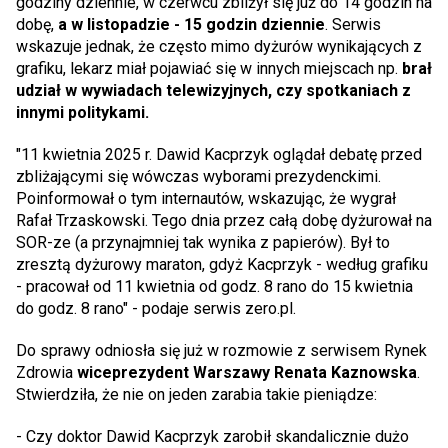
godziny dziennie, w czerwcu zbliżył się już do 14 godzin na
dobę,
a w listopadzie - 15 godzin dziennie
. Serwis
wskazuje jednak, że często mimo dyżurów wynikających z
grafiku, lekarz miał pojawiać się w innych miejscach np.
brał
udział w wywiadach telewizyjnych, czy spotkaniach z
innymi politykami.
"11 kwietnia 2025 r. Dawid Kacprzyk oglądał debatę przed
zbliżającymi się wówczas wyborami prezydenckimi.
Poinformował o tym internautów, wskazując, że wygrał
Rafał Trzaskowski. Tego dnia przez całą dobę dyżurował na
SOR-ze (a przynajmniej tak wynika z papierów). Był to
zresztą dyżurowy maraton, gdyż Kacprzyk - według grafiku
- pracował od 11 kwietnia od godz. 8 rano do 15 kwietnia
do godz. 8 rano" - podaje serwis zero.pl.
Do sprawy odniosła się już w rozmowie z serwisem Rynek
Zdrowia
wiceprezydent Warszawy Renata Kaznowska
.
Stwierdziła, że nie on jeden zarabia takie pieniądze:
- Czy doktor Dawid Kacprzyk zarobił skandalicznie dużo