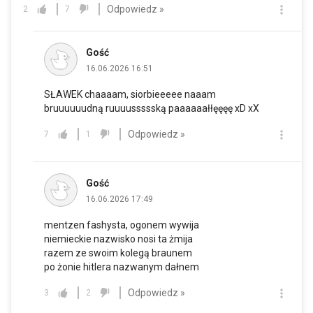
Odpowiedz »
2
7
Gość
16.06.2026 16:51
SŁAWEK chaaaam, siorbieeeee naaam
bruuuuuudną ruuuussssską paaaaaałłęęęę xD xX
Odpowiedz »
7
1
Gość
16.06.2026 17:49
mentzen fashysta, ogonem wywija
niemieckie nazwisko nosi ta żmija
razem ze swoim kolegą braunem
po żonie hitlera nazwanym dałnem
Odpowiedz »
3
2