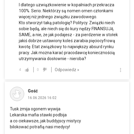
I dlatego uzwiązkowienie w kopalniach przekracza
100%. Serio. Niektórzy są nomen omen członkami
więcej niż jednego związku zawodowego.
Kto stworzył taką patologię? Politycy. Związki niech
sobie będą, ale niech się do kury nędzy FINANSUJĄ
SAME, a nie, że jak podajesz - za pierdzenie w stołek
jakiś dobrze ustawiony koleś zarabia pięciocyfrową
kwotę. Etat związkowy to największy absurd rynku
pracy. Jak można karać pracodawcę koniecznością
utrzymywania dosłownie - nieroba?
Odpowiedz »
4
0
Gość
16.06.2026 16:02
Tusk żmija ogonem wywija
Lekarska mafia stawki podbija
a co ciekawsze, jak buddyjscy mistycy
bilokować potrafią nasi medycy!