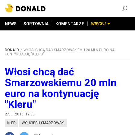
ZAŁÓŻ KONTO
©
2026
DONALD.PL
Wszelkie prawa zastrzeżone
NEWS
SORTOWNIA
KOMENTARZE
WIĘCEJ
DONALD
WŁOSI CHCĄ DAĆ SMARZOWSKIEMU 20 MLN EURO NA
KONTYNUACJĘ "KLERU"
Włosi chcą dać
Smarzowskiemu 20 mln
euro na kontynuację
"Kleru"
27.11.2018, 12:00
KLER
WOJCIECH SMARZOWSKI