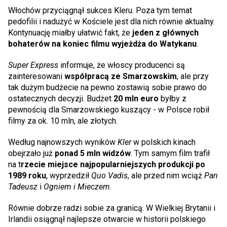
Włochów przyciągnął sukces Kleru. Poza tym temat
pedofilii i nadużyć w Kościele jest dla nich równie aktualny.
Kontynuację miałby ułatwić fakt, że
jeden z głównych
bohaterów na koniec filmu wyjeżdża do Watykanu
.
Super Express
informuje, że włoscy producenci są
zainteresowani
współpracą ze Smarzowskim
, ale przy
tak dużym budżecie na pewno zostawią sobie prawo do
ostatecznych decyzji. Budżet
20 mln euro
byłby z
pewnością dla Smarzowskiego kuszący - w Polsce robił
filmy za ok. 10 mln, ale złotych.
Według najnowszych wyników
Kler
w polskich kinach
obejrzało już
ponad 5 mln widzów
. Tym samym film trafił
na t
rzecie miejsce najpopularniejszych produkcji po
1989 roku
, wyprzedził
Quo Vadis
, ale przed nim wciąż
Pan
Tadeusz
i
Ogniem i Mieczem
.
Równie dobrze radzi sobie za granicą. W Wielkiej Brytanii i
Irlandii osiągnął najlepsze otwarcie w historii polskiego