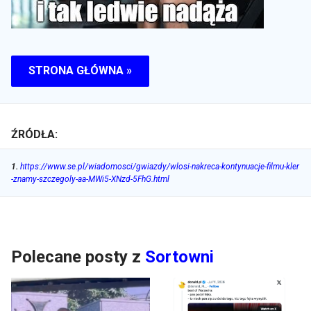
STRONA GŁÓWNA »
ŹRÓDŁA:
1
.
https://www.se.pl/wiadomosci/gwiazdy/wlosi-nakreca-kontynuacje-filmu-kler
-znamy-szczegoly-aa-MWi5-XNzd-5FhG.html
Polecane posty z
Sortowni