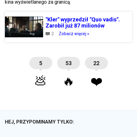
kina wyświetlanego za granicą.
"Kler" wyprzedził "Quo vadis".
Zarobił już 87 milionów
2
Zobacz więcej »
5
53
22
💩
🔥
❤️
HEJ, PRZYPOMINAMY TYLKO: