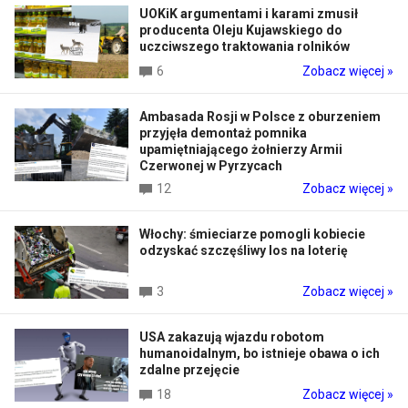
UOKiK argumentami i karami zmusił
producenta Oleju Kujawskiego do
uczciwszego traktowania rolników
6
Zobacz więcej »
Ambasada Rosji w Polsce z oburzeniem
przyjęła demontaż pomnika
upamiętniającego żołnierzy Armii
Czerwonej w Pyrzycach
12
Zobacz więcej »
Włochy: śmieciarze pomogli kobiecie
odzyskać szczęśliwy los na loterię
3
Zobacz więcej »
USA zakazują wjazdu robotom
humanoidalnym, bo istnieje obawa o ich
zdalne przejęcie
18
Zobacz więcej »