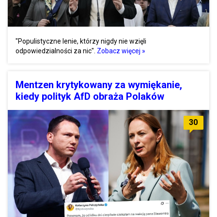
"Populistyczne lenie, którzy nigdy nie wzięli
odpowiedzialności za nic".
Zobacz więcej »
Mentzen krytykowany za wymiękanie,
kiedy polityk AfD obraża Polaków
30