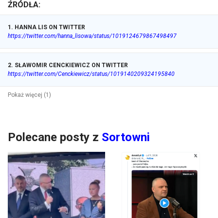
ŹRÓDŁA:
1
.
HANNA LIS ON TWITTER
https://twitter.com/hanna_lisowa/status/1019124679867498497
2
.
SŁAWOMIR CENCKIEWICZ ON TWITTER
https://twitter.com/Cenckiewicz/status/1019140209324195840
Pokaż więcej (1)
Polecane posty z
Sortowni