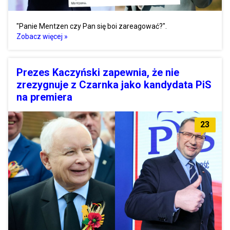
"Panie Mentzen czy Pan się boi zareagować?".
Zobacz więcej »
Prezes Kaczyński zapewnia, że nie
zrezygnuje z Czarnka jako kandydata PiS
na premiera
23