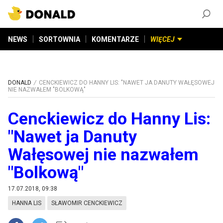
ZAŁÓŻ KONTO
©
2026
DONALD.PL
Wszelkie prawa zastrzeżone
NEWS
SORTOWNIA
KOMENTARZE
WIĘCEJ
DONALD
CENCKIEWICZ DO HANNY LIS: "NAWET JA DANUTY WAŁĘSOWEJ
NIE NAZWAŁEM "BOLKOWĄ"
Cenckiewicz do Hanny Lis:
"Nawet ja Danuty
Wałęsowej nie nazwałem
"Bolkową"
17.07.2018, 09:38
HANNA LIS
SŁAWOMIR CENCKIEWICZ