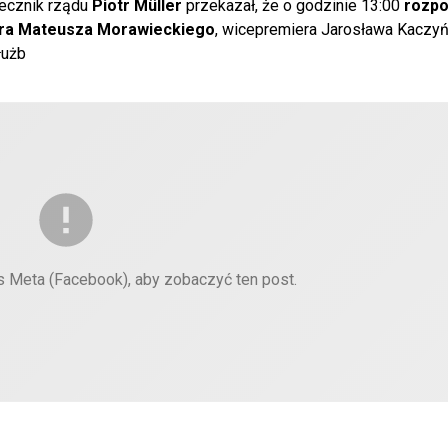
zecznik rządu
Piotr Müller
przekazał, że o godzinie 13:00
rozpo
era Mateusza Morawieckiego
, wicepremiera Jarosława Kaczyń
łużb
es Meta (Facebook), aby zobaczyć ten post.