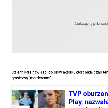
Zaakceptuj pliki coo
Dziennikarz nawiązał do słów aktorki, która jakiś czas t
graniczną "mordercami":
TVP oburzone
Play, nazwał