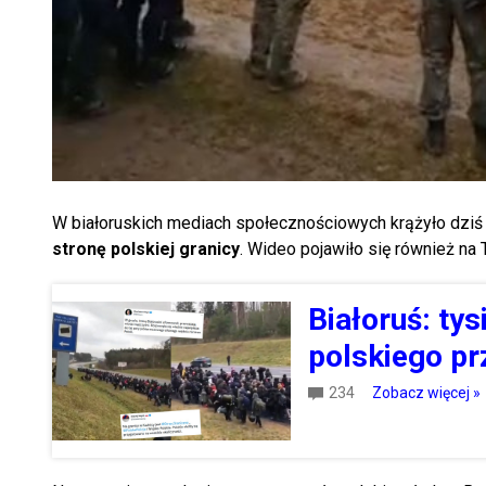
W białoruskich mediach społecznościowych krążyło dziś 
stronę polskiej granicy
. Wideo pojawiło się również na 
Białoruś: ty
polskiego pr
234
Zobacz więcej »