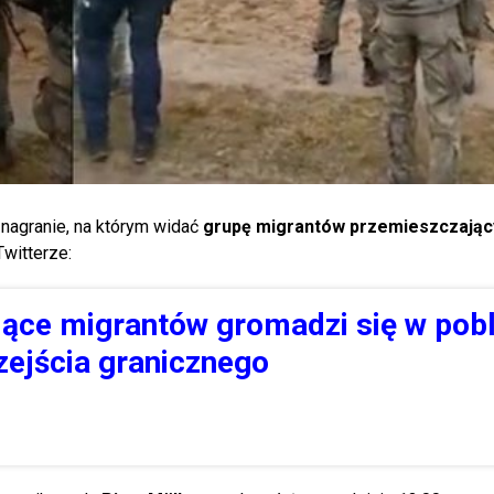
nagranie, na którym widać
grupę migrantów przemieszczając
Twitterze:
siące migrantów gromadzi się w pobl
zejścia granicznego