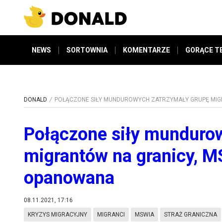
NEWS
SORTOWNIA
KOMENTARZE
GORĄCE T
DONALD
POŁĄCZONE SIŁY MUNDUROWYCH ZATRZYMAŁY GRUPĘ MIGR
Połączone siły munduro
migrantów na granicy, MS
opanowana
08.11.2021, 17:16
KRYZYS MIGRACYJNY
MIGRANCI
MSWIA
STRAŻ GRANICZNA