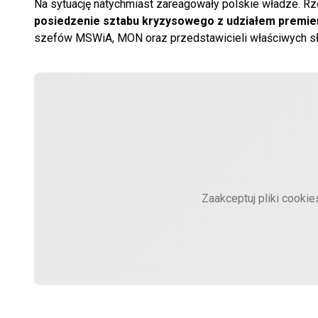
Na sytuację natychmiast zareagowały polskie władze. R
posiedzenie sztabu kryzysowego z udziałem premi
szefów MSWiA, MON oraz przedstawicieli właściwych s
Zaakceptuj pliki cooki