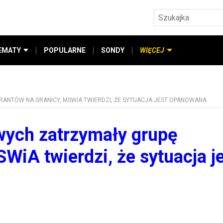
EMATY
POPULARNE
SONDY
WIĘCEJ
ANTÓW NA GRANICY, MSWIA TWIERDZI, ŻE SYTUACJA JEST OPANOWANA
wych zatrzymały grupę
WiA twierdzi, że sytuacja j