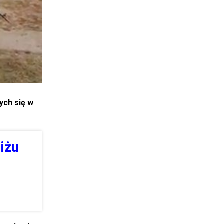
ych się w
iżu