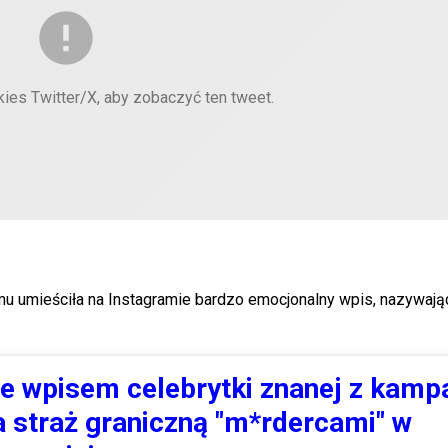
kies Twitter/X, aby zobaczyć ten tweet.
emu umieściła na Instagramie bardzo emocjonalny wpis, nazywają
 wpisem celebrytki znanej z kampa
a straż graniczną "m*rdercami" w