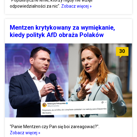
odpowiedzialności za nic".
Zobacz więcej »
Mentzen krytykowany za wymiękanie,
kiedy polityk AfD obraża Polaków
30
"Panie Mentzen czy Pan się boi zareagować?".
Zobacz więcej »