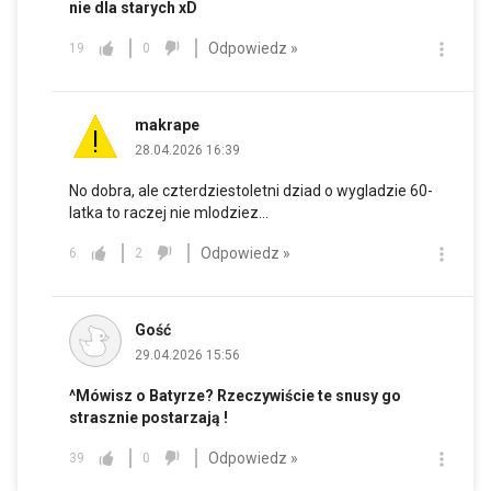
nie dla starych xD
Odpowiedz »
19
0
makrape
28.04.2026 16:39
No dobra, ale czterdziestoletni dziad o wygladzie 60-
latka to raczej nie mlodziez...
Odpowiedz »
6
2
Gość
29.04.2026 15:56
^Mówisz o Batyrze? Rzeczywiście te snusy go
strasznie postarzają !
Odpowiedz »
39
0