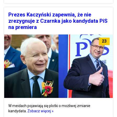
Prezes Kaczyński zapewnia, że nie
zrezygnuje z Czarnka jako kandydata PiS
na premiera
23
W meidach pojawiają się plotki o możliwej zmianie
kandydata.
Zobacz więcej »