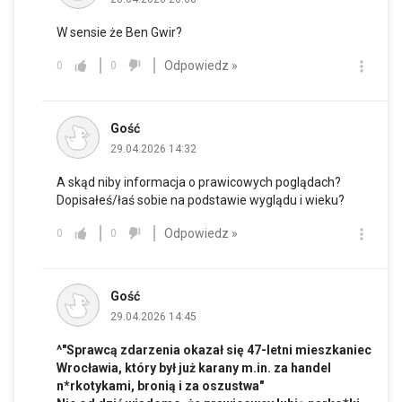
W sensie że Ben Gwir?
Odpowiedz »
0
0
Gość
29.04.2026 14:32
A skąd niby informacja o prawicowych poglądach?
Dopisałeś/łaś sobie na podstawie wyglądu i wieku?
Odpowiedz »
0
0
Gość
29.04.2026 14:45
^"Sprawcą zdarzenia okazał się 47-letni mieszkaniec
Wrocławia, który był już karany
m.in
. za handel
n*rkotykami, bronią i za oszustwa"