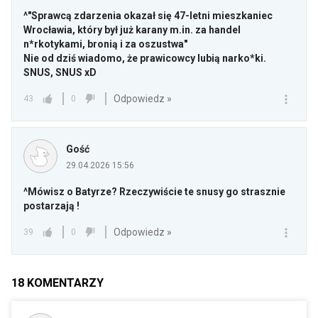
^"Sprawcą zdarzenia okazał się 47-letni mieszkaniec
Wrocławia, który był już karany
m.in
. za handel
n*rkotykami, bronią i za oszustwa"
Nie od dziś wiadomo, że prawicowcy lubią narko*ki.
SNUS, SNUS xD
Odpowiedz »
43
0
Gość
29.04.2026 15:56
^Mówisz o Batyrze? Rzeczywiście te snusy go strasznie
postarzają !
Odpowiedz »
39
0
18
KOMENTARZY