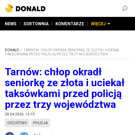
ZAŁÓŻ KONTO
©
2026
DONALD.PL
Wszelkie prawa zastrzeżone
NEWS
SORTOWNIA
KOMENTARZE
WIĘCEJ
DONALD
TARNÓW: CHŁOP OKRADŁ SENIORKĘ ZE ZŁOTA I UCIEKAŁ
TAKSÓWKAMI PRZED POLICJĄ PRZEZ TRZY WOJEWÓDZTWA
Tarnów: chłop okradł
seniorkę ze złota i uciekał
taksówkami przed policją
przez trzy województwa
28.04.2026, 15:15
OSZUSTWO
POLICJA