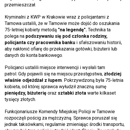
przemieszczał.
Kryminalni z KWP w Krakowie wraz z policjantami z
Tarnowa ustalili, że w Tarnowie może dojść do oszukania
75-letniej kobiety metodą
"na legendę".
Technika ta
polega na
podszywaniu się pod członka rodziny,
policjanta czy pracownika banku
i sfałszowaniu historii,
aby nakłonić ofiarę do przekazania gotówki, biżuterii lub
danych do konta bankowego.
Policjanci ustalili miejsce interwencji i wysłali tam
patrol. Gdy pojawili się na miejscu przestępstwa,
złodziej
właśnie odjeżdżał z łupem
. Pokrzywdzoną była 75-letnia
kobieta, od której sprawca wyłudził znaczną sumę
pieniędzy, biżuterię
oraz
sztabki złota
warte kilkaset
tysięcy złotych.
Funkcjonariusze Komendy Miejskiej Policji w Tarnowie
rozpoczęli pościg za mężczyzną. Sprawca poruszał się
jednak taksówkami, regularnie zmieniając środki transportu,