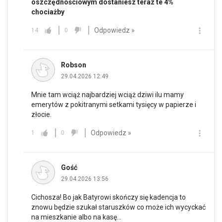
oszczędnościowym dostaniesz teraz te 4%
chociażby
Odpowiedz »
14
0
Robson
29.04.2026 12:49
Mnie tam wciąż najbardziej wciąż dziwi ilu mamy
emerytów z pokitranymi setkami tysięcy w papierze i
złocie.
Odpowiedz »
1
0
Gość
29.04.2026 13:56
Cichosza! Bo jak Batyrowi skończy się kadencja to
znowu będzie szukał staruszków co może ich wycyckać
na mieszkanie albo na kasę...