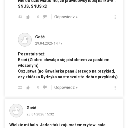
Nie od dziś wiadomo, że prawicowcy lubią narko*ki.
SNUS, SNUS xD
Odpowiedz »
43
0
Gość
29.04.2026 14:47
Pozostałe też:
Broń (Ziobro chwaląc się pistoletem za paskiem
włożonym)
Oszustwa (no Kawalerka pana Jerzego na przykład,
czy zbiórka Rydzyka na stocznie to dobre przykłady)
Odpowiedz »
22
0
Gość
28.04.2026 15:32
Wielkie mi halo. Jeden taki zajumał emerytowi całe