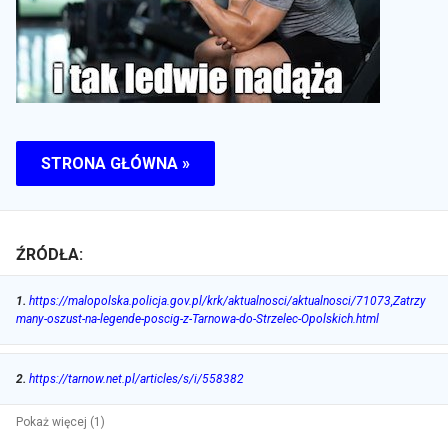
STRONA GŁÓWNA »
ŹRÓDŁA:
1
.
https://malopolska.policja.gov.pl/krk/aktualnosci/aktualnosci/71073,Zatrzy
many-oszust-na-legende-poscig-z-Tarnowa-do-Strzelec-Opolskich.html
2
.
https://tarnow.net.pl/articles/s/i/558382
Pokaż więcej (1)