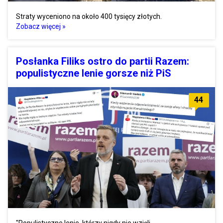
Straty wyceniono na około 400 tysięcy złotych.
Zobacz więcej »
Posłanka Filiks ostro do partii Razem:
populistyczne lenie gorsze niż PiS
44
"Populistyczne lenie, którzy nigdy nie wzięli