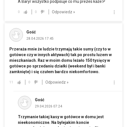
A Baryr wszystko podpisuje co mu prezes każe:P
Odpowiedz »
0
0
Gość
28.04.2026 17:45
Przeraża mnie że ludzie trzymają takie sumy (czy to w
gotówce czy w innych aktywach) tak po prostu luzem w
mieszkaniach. Raz w moim domu leżało 150 tysięcy w
gotówce po sprzedaniu działki (weekend był i banki
zamknięte) i się czułem bardzo niekomfortowo.
Odpowiedz »
11
0
Gość
29.04.2026 07:24
Trzymanie takiej kasy w gotówce w domu jest
nieekonomiczne. Na bylejakim koncie