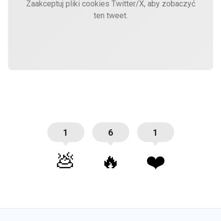
Zaakceptuj pliki cookies Twitter/X, aby zobaczyć
ten tweet.
1
6
1
💩
🔥
❤️