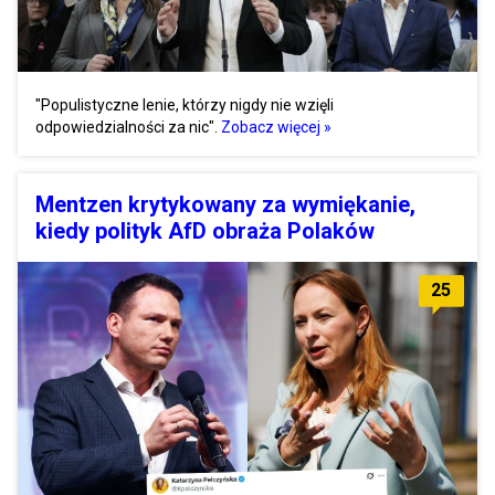
"Populistyczne lenie, którzy nigdy nie wzięli
odpowiedzialności za nic".
Zobacz więcej »
Mentzen krytykowany za wymiękanie,
kiedy polityk AfD obraża Polaków
25