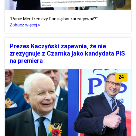
"Panie Mentzen czy Pan się boi zareagować?".
Zobacz więcej »
Prezes Kaczyński zapewnia, że nie
zrezygnuje z Czarnka jako kandydata PiS
na premiera
24