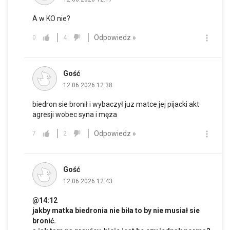
A w KO nie?
Odpowiedz »
0
4
Gość
12.06.2026 12:38
biedron sie bronił i wybaczył juz matce jej pijacki akt
agresji wobec syna i męza
Odpowiedz »
7
2
Gość
12.06.2026 12:43
@14:12
jakby matka biedronia nie biła to by nie musiał sie
bronić.