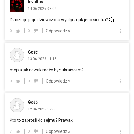
Invultus
14.06.2026 03:04
🤔
Dlaczego jego dziewczyna wygląda jak jego siostra?
Odpowiedz »
0
0
Gość
13.06.2026 11:16
mejza jak nowak może być ukraincem?
Odpowiedz »
0
0
Gość
12.06.2026 17:56
Kto to zaprosił do sejmu? Prawak.
Odpowiedz »
7
0