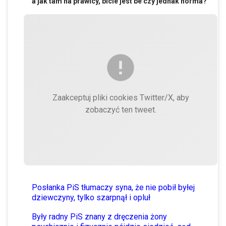
a jak tam na prawicy, bicie jest be czy jednak norma?
Zaakceptuj pliki cookies Twitter/X, aby
zobaczyć ten tweet.
Posłanka PiS tłumaczy syna, że nie pobił byłej
dziewczyny, tylko szarpnął i opluł
Były radny PiS znany z dręczenia żony