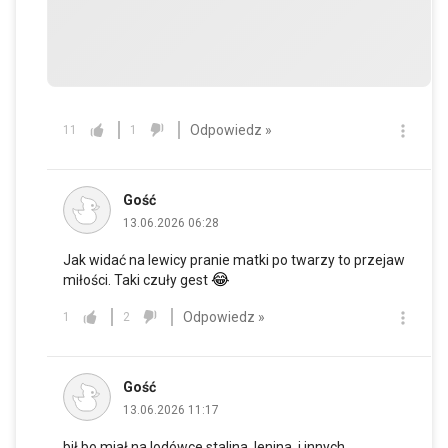
Odpowiedz »
11
1
Gość
13.06.2026 06:28
Jak widać na lewicy pranie matki po twarzy to przejaw
😂
miłości. Taki czuły gest
Odpowiedz »
1
2
Gość
13.06.2026 11:17
bił bo miał na lodówce stalina, lenina, i innych