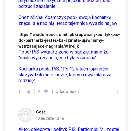
psychicznie i fizycznie pójdzie siedzieć, sąd
odrzucił zażalenie
Onet: Michał Adamczyk pobił swoją kochankę i
znęcał się nad nią, teraz tajemnica wyszła na jaw
https:// wiadomosci. onet. pl/kraj/wazny-polityk-pis-
do-partnerki-jestes-ka-szmata-ujawniamy-
wstrzasajace-nagrania/w1reljk
Poseł PiS wygrał z żoną w sądzie, mimo że
"miała wykręcane ręce i była szarpana"
Kochanka posła PiS: "Po 12 latach lojalności
skrzywdzili mnie ludzie, których uważałam za
rodzinę"
Odpowiedz »
14
0
Gość
12.06.2026 13:16
Aktor, celebryta i polityk PiS, Bartłomiej M., został