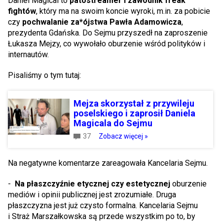
Daniel Magical to
patostreamer i zawodnik freak
fightów
, który ma na swoim koncie wyroki, m.in. za pobicie
czy
pochwalanie za*ójstwa Pawła Adamowicza
,
prezydenta Gdańska. Do Sejmu przyszedł na zaproszenie
Łukasza Mejzy, co wywołało oburzenie wśród polityków i
internautów.
Pisaliśmy o tym tutaj:
Mejza skorzystał z przywileju
poselskiego i zaprosił Daniela
Magicala do Sejmu
37
Zobacz więcej »
Na negatywne komentarze zareagowała Kancelaria Sejmu.
-
Na płaszczyźnie etycznej czy estetycznej
oburzenie
mediów i opinii publicznej jest zrozumiałe. Druga
płaszczyzna jest już czysto formalna. Kancelaria Sejmu
i Straż Marszałkowska są przede wszystkim po to, by