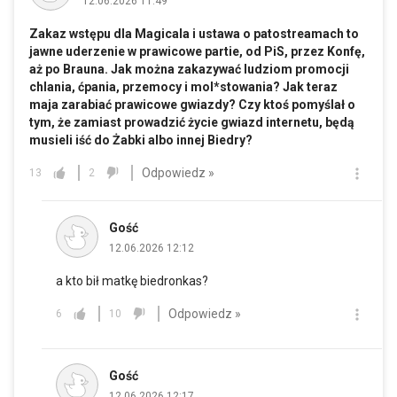
12.06.2026 11:49
Zakaz wstępu dla Magicala i ustawa o patostreamach to
jawne uderzenie w prawicowe partie, od PiS, przez Konfę,
aż po Brauna. Jak można zakazywać ludziom promocji
chlania, ćpania, przemocy i mol*stowania? Jak teraz
maja zarabiać prawicowe gwiazdy? Czy ktoś pomyślał o
tym, że zamiast prowadzić życie gwiazd internetu, będą
musieli iść do Żabki albo innej Biedry?
Odpowiedz »
13
2
Gość
12.06.2026 12:12
a kto bił matkę biedronkas?
Odpowiedz »
6
10
Gość
12.06.2026 12:17