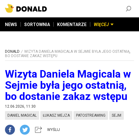
ZAŁÓŻ KONTO
©
2026
DONALD.PL
Wszelkie prawa zastrzeżone
NEWS
SORTOWNIA
KOMENTARZE
WIĘCEJ
DONALD
WIZYTA DANIELA MAGICALA W SEJMIE BYŁA JEGO OSTATNIĄ,
BO DOSTANIE ZAKAZ WSTĘPU
Wizyta Daniela Magicala w
Sejmie była jego ostatnią,
bo dostanie zakaz wstępu
12.06.2026, 11:30
DANIEL MAGICAL
ŁUKASZ MEJZA
PATOSTREAMING
SEJM
WYŚLIJ