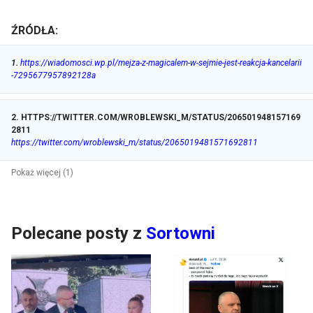
ŹRÓDŁA:
1
.
https://wiadomosci.wp.pl/mejza-z-magicalem-w-sejmie-jest-reakcja-kancelarii
-7295677957892128a
2
.
HTTPS://TWITTER.COM/WROBLEWSKI_M/STATUS/206501948157169
2811
https://twitter.com/wroblewski_m/status/2065019481571692811
Pokaż więcej (1)
Polecane posty z
Sortowni