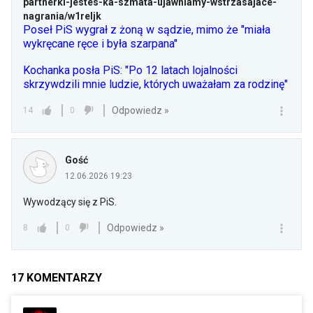
partnerki-jestes-ka-szmata-ujawniamy-wstrzasajace-
nagrania/w1reljk
Poseł PiS wygrał z żoną w sądzie, mimo że "miała
wykręcane ręce i była szarpana"
Kochanka posła PiS: "Po 12 latach lojalności
skrzywdzili mnie ludzie, których uważałam za rodzinę"
Odpowiedz »
14
0
Gość
12.06.2026 19:23
Wywodzący się z PiS.
Odpowiedz »
8
0
17
KOMENTARZY