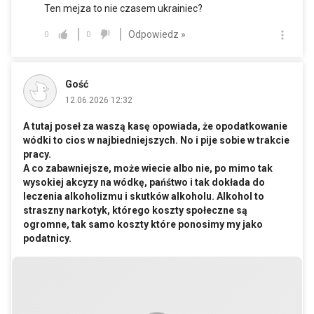
Ten mejza to nie czasem ukrainiec?
Odpowiedz »
0
0
Gość
12.06.2026 12:32
A tutaj poseł za waszą kasę opowiada, że opodatkowanie
wódki to cios w najbiedniejszych. No i pije sobie w trakcie
pracy.
A co zabawniejsze, może wiecie albo nie, po mimo tak
wysokiej akcyzy na wódkę, pańśtwo i tak dokłada do
leczenia alkoholizmu i skutków alkoholu. Alkohol to
straszny narkotyk, którego koszty społeczne są
ogromne, tak samo koszty które ponosimy my jako
podatnicy.