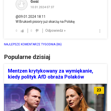
Gość
10.01.2024 07:37
@09.01.2024 18:11
W Brukseli pisiory już skarżą na Polskę.
Odpowiedz »
0
0
NAJLEPSZE KOMENTARZE TYGODNIA
(86)
Popularne dzisiaj
Mentzen krytykowany za wymiękanie,
kiedy polityk AfD obraża Polaków
23