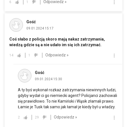
Odpowiedz »
6
1
Gość
09.01.2024 15:17
Coś słabo z policją skoro mają nakaz zatrzymania,
wiedzą gdzie są a nie udało im się ich zatrzymać.
Odpowiedz »
14
1
Gość
09.01.2024 15:30
A ty byś wykonał rozkaz zatrzymania niewinnych ludzi,
gdyby wydał ci go niemiecki agent? Policjanci zachowali
się prawidłowo. To nie Kamiński i Wąsik złamali prawo.
Łamie je Tusk tak samo jak łamał je kiedy był u władzy.
Odpowiedz »
2
29