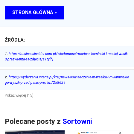
STRONA GŁÓWNA »
ŹRÓDŁA:
1
.
https://businessinsider.com.pl/wiadomosci/mariusz-kaminski-i-maciej-wasik-
u-prezydenta-sa-zdjecia/s1tylhj
2
.
https://wydarzenia.interia.pl/kraj/news-oswiadczenie-m-wasika-i-m-kaminskie
go-wyszli-przed-palac-pre,nId,7258629
Pokaż więcej (15)
Polecane posty z
Sortowni