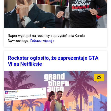
Raper wystąpił na rocznicy zaprzysiężenia Karola
Nawrockiego.
Zobacz więcej »
Rockstar ogłosiło, że zaprezentuje GTA
VI na Netfliksie
25