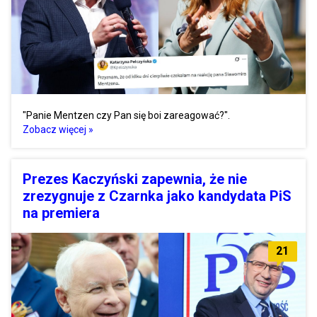
"Panie Mentzen czy Pan się boi zareagować?".
Zobacz więcej »
Prezes Kaczyński zapewnia, że nie
zrezygnuje z Czarnka jako kandydata PiS
na premiera
21