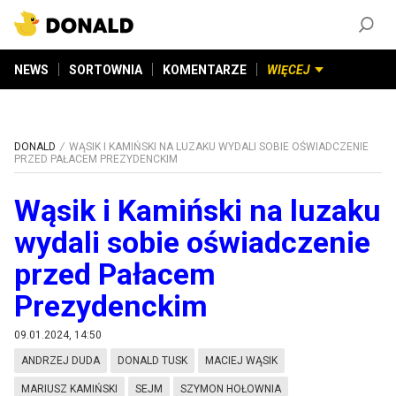
ZAŁÓŻ KONTO
©
2026
DONALD.PL
Wszelkie prawa zastrzeżone
NEWS
SORTOWNIA
KOMENTARZE
WIĘCEJ
DONALD
WĄSIK I KAMIŃSKI NA LUZAKU WYDALI SOBIE OŚWIADCZENIE
PRZED PAŁACEM PREZYDENCKIM
Wąsik i Kamiński na luzaku
wydali sobie oświadczenie
przed Pałacem
Prezydenckim
09.01.2024, 14:50
ANDRZEJ DUDA
DONALD TUSK
MACIEJ WĄSIK
MARIUSZ KAMIŃSKI
SEJM
SZYMON HOŁOWNIA