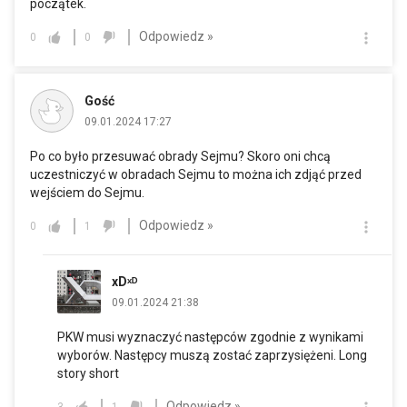
początek.
Odpowiedz »
0
0
Gość
09.01.2024 17:27
Po co było przesuwać obrady Sejmu? Skoro oni chcą
uczestniczyć w obradach Sejmu to można ich zdjąć przed
wejściem do Sejmu.
Odpowiedz »
0
1
xDˣᴰ
09.01.2024 21:38
PKW musi wyznaczyć następców zgodnie z wynikami
wyborów. Następcy muszą zostać zaprzysiężeni. Long
story short
Odpowiedz »
3
1