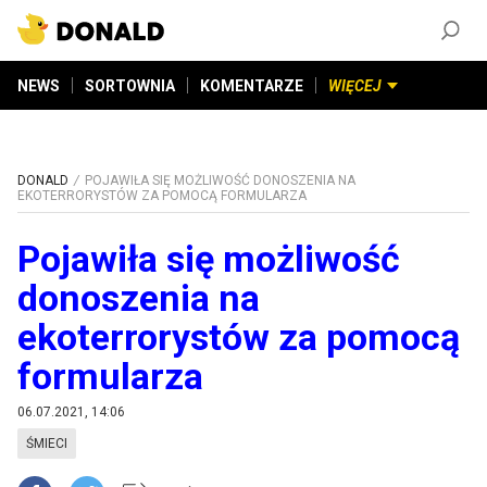
ZAŁÓŻ KONTO
©
2026
DONALD.PL
Wszelkie prawa zastrzeżone
NEWS
SORTOWNIA
KOMENTARZE
WIĘCEJ
DONALD
POJAWIŁA SIĘ MOŻLIWOŚĆ DONOSZENIA NA
EKOTERRORYSTÓW ZA POMOCĄ FORMULARZA
Pojawiła się możliwość
donoszenia na
ekoterrorystów za pomocą
formularza
06.07.2021, 14:06
ŚMIECI