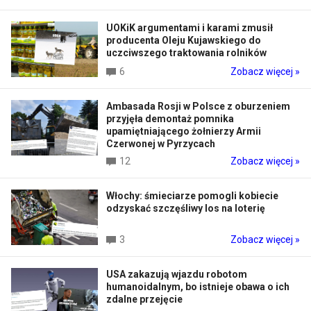
UOKiK argumentami i karami zmusił
producenta Oleju Kujawskiego do
uczciwszego traktowania rolników
6
Zobacz więcej »
Ambasada Rosji w Polsce z oburzeniem
przyjęła demontaż pomnika
upamiętniającego żołnierzy Armii
Czerwonej w Pyrzycach
12
Zobacz więcej »
Włochy: śmieciarze pomogli kobiecie
odzyskać szczęśliwy los na loterię
3
Zobacz więcej »
USA zakazują wjazdu robotom
humanoidalnym, bo istnieje obawa o ich
zdalne przejęcie