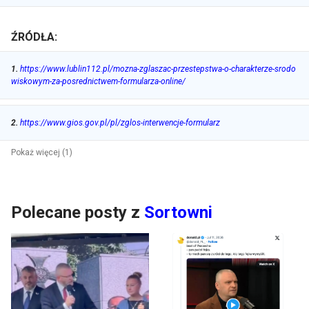
ŹRÓDŁA:
1
.
https://www.lublin112.pl/mozna-zglaszac-przestepstwa-o-charakterze-srodo
wiskowym-za-posrednictwem-formularza-online/
2
.
https://www.gios.gov.pl/pl/zglos-interwencje-formularz
Pokaż więcej (1)
Polecane posty z
Sortowni