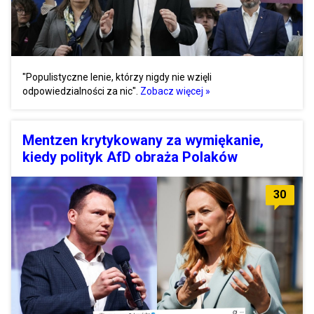
"Populistyczne lenie, którzy nigdy nie wzięli
odpowiedzialności za nic".
Zobacz więcej »
Mentzen krytykowany za wymiękanie,
kiedy polityk AfD obraża Polaków
30