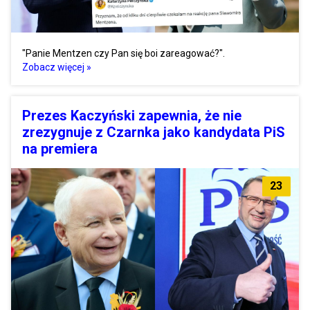
"Panie Mentzen czy Pan się boi zareagować?".
Zobacz więcej »
Prezes Kaczyński zapewnia, że nie
zrezygnuje z Czarnka jako kandydata PiS
na premiera
23