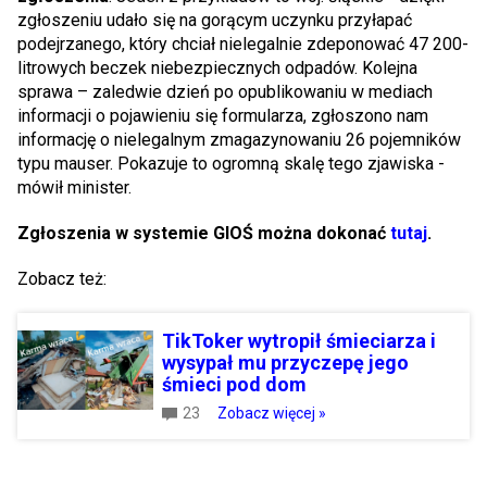
zgłoszeniu udało się na gorącym uczynku przyłapać
podejrzanego, który chciał nielegalnie zdeponować 47 200-
litrowych beczek niebezpiecznych odpadów. Kolejna
sprawa – zaledwie dzień po opublikowaniu w mediach
informacji o pojawieniu się formularza, zgłoszono nam
informację o nielegalnym zmagazynowaniu 26 pojemników
typu mauser. Pokazuje to ogromną skalę tego zjawiska -
mówił minister.
Zgłoszenia w systemie GIOŚ można dokonać
tutaj
.
Zobacz też:
TikToker wytropił śmieciarza i
wysypał mu przyczepę jego
śmieci pod dom
23
Zobacz więcej »