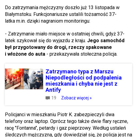
Do zatrzymania mężczyzny doszło już 13 listopada w
Białymstoku. Funkcjonariusze ustalili tożsamość 37-
latka m.in. dzięki nagraniom monitoringu:
- Zatrzymanie miało miejsce w ostatniej chwili, gdyż 37-
latek szykował się do wyjazdu z kraju.
Jego samochód
był przygotowany do drogi, rzeczy spakowane
i włożone do auta
- przekazywała stołeczna policja.
Zatrzymano typa z Marszu
Niepodległości od podpalenia
mieszkania i chyba nie jest z
Antify
19
Zobacz więcej »
Policjanci w mieszkaniu Piotr K. zabezpieczyli dwa
telefony oraz laptop. Oprócz tego także dwie flary ręczne,
racę "Fontanna", petardy i gaz pieprzowy. Według ustaleń
śledczych mężczyzna, gdy dowiedział się, że policja jest na