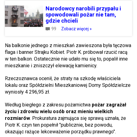
Narodowcy narobili przypału i
spowodowali pożar nie tam,
gdzie chcieli
99
Zobacz więcej »
Na balkonie jednego z mieszkań zawieszona była tęczowa
flaga i banner Strajku Kobiet. Piotr K. próbował rzucić racą
w ten balkon. Ostatecznie nie udało mu się to, popalił inne
mieszkanie i zniszczył elewację kamienicy.
Rzeczoznawca ocenił, że straty na szkodę właściciela
lokalu oraz Spółdzielni Mieszkaniowej Domy Spółdzielcze
wyniosły 4 296,95 zł.
Według biegłego z zakresu pożarnictwa
pożar zagrażał
życiu i zdrowiu wielu osób oraz mieniu wielkich
rozmiarów
. Prokuratura zajmująca się sprawą uznała, że
Piotr K. czyn ten popełnił "publicznie, bez powodu,
okazując rażące lekceważenie porządku prawnego".