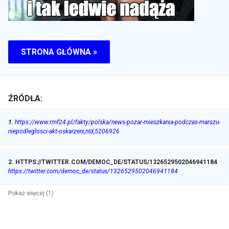
STRONA GŁÓWNA »
ŹRÓDŁA:
1
.
https://www.rmf24.pl/fakty/polska/news-pozar-mieszkania-podczas-marszu-
niepodleglosci-akt-oskarzeni,nId,5206926
2
.
HTTPS://TWITTER.COM/DEMOC_DE/STATUS/1326529502046941184
https://twitter.com/democ_de/status/1326529502046941184
Pokaż więcej (1)