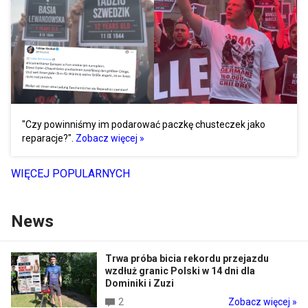
"Czy powinniśmy im podarować paczkę chusteczek jako
reparacje?".
Zobacz więcej »
WIĘCEJ POPULARNYCH
News
Trwa próba bicia rekordu przejazdu
wzdłuż granic Polski w 14 dni dla
Dominiki i Zuzi
2
Zobacz więcej »