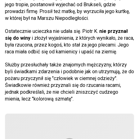
jego tropie, postanowił wyjechać od Brukseli, gdzie
prowadzi firmę. Prosił też matkę, by wyrzuciła jego kurtkę,
w której był na Marszu Niepodległości.
Ostatecznie ucieczka nie udała się. Piotr K.
nie przyznał
się do winy
i złożył wyjaśnienia, z których wynikało, że raca,
była rzucona, przez kogoś, kto stał za jego plecami. Jego
raca miała odbić się od kamienicy i upaść na ziemię.
Służby przesłuchały także znajomych mężczyzny, którzy
byli świadkami zdarzenia i podobnie jak on utrzymują, że do
pożaru przyczynił się "człowiek w ciemnej odzieży".
Świadkowie również przyznali się do rzucania racami,
jednak podkreślali, że nie chcieli zniszczyć cudzego
mienia, lecz "kolorową szmatę".