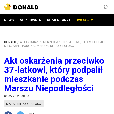
ZAŁÓŻ KONTO
©
2026
DONALD.PL
Wszelkie prawa zastrzeżone
NEWS
SORTOWNIA
KOMENTARZE
WIĘCEJ
DONALD
AKT OSKARŻENIA PRZECIWKO 37-LATKOWI, KTÓRY PODPALIŁ
MIESZKANIE PODCZAS MARSZU NIEPODLEGŁOŚCI
Akt oskarżenia przeciwko
37-latkowi, który podpalił
mieszkanie podczas
Marszu Niepodległości
02.05.2021, 08:00
MARSZ NIEPODLEGŁOŚCI