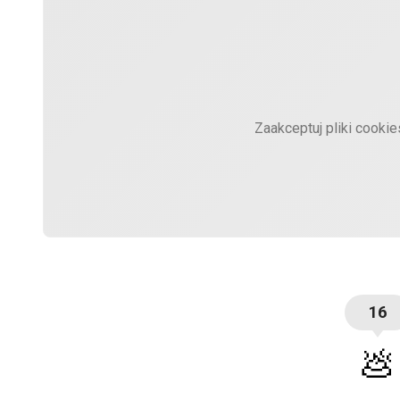
Zaakceptuj pliki cooki
16
💩