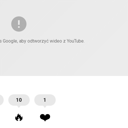
es Google, aby odtworzyć wideo z YouTube.
10
1
🔥
❤️