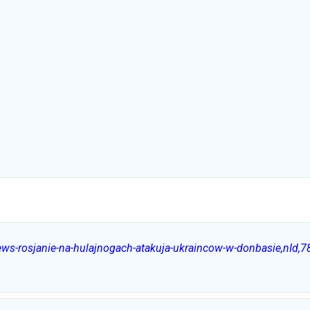
news-rosjanie-na-hulajnogach-atakuja-ukraincow-w-donbasie,nId