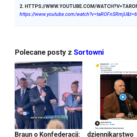
2
.
HTTPS://WWW.YOUTUBE.COM/WATCH?V=TAR
https://www.youtube.com/watch?v=taROFnSRmjU&t=
Polecane posty z
Sortowni
Braun o Konfederacji:
dziennikarstwo