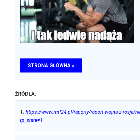
STRONA GŁÓWNA »
ŹRÓDŁA:
1
.
https://www.rmf24.pl/raporty/raport-wojna-z-rosja/
rp_state=1