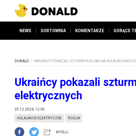
NEWS
SORTOWNIA
KOMENTARZE
GORĄCE T
DONALD
UKRAIŃCY POKAZALI SZTURM ROSJAN NA HULAJNOGACH 
Ukraińcy pokazali sztur
elektrycznych
25.12.2024, 12:00
HULAJNOGI ELEKTRYCZNE
ROSJA
WYŚLIJ