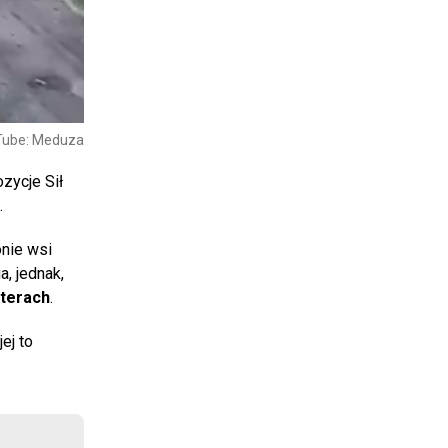
Tube: Meduza
ozycje Sił
.
onie wsi
, jednak,
uterach
.
ej to