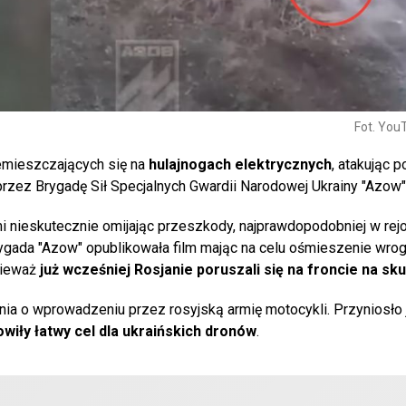
Fot. You
mieszczających się na
hulajnogach elektrycznych
, atakując p
przez Brygadę Sił Specjalnych Gwardii Narodowej Ukrainy "Azow"
i nieskutecznie omijając przeszkody, najprawdopodobniej w rej
gada "Azow" opublikowała film mając na celu ośmieszenie wroga
onieważ
już wcześniej Rosjanie poruszali się na froncie na sk
ia o wprowadzeniu przez rosyjską armię motocykli. Przyniosło j
wiły łatwy cel dla ukraińskich dronów
.