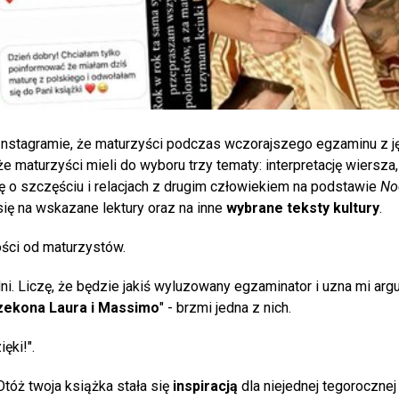
a Instagramie, że maturzyści podczas wczorajszego egzaminu z j
że maturzyści mieli do wyboru trzy tematy: interpretację wiersza
ę o szczęściu i relacjach z drugim człowiekiem na podstawie
Noc
ię na wskazane lektury oraz na inne
wybrane teksty kultury
.
ości od maturzystów.
ni. Liczę, że będzie jakiś wyluzowany egzaminator i uzna mi arg
zekona Laura i Massimo
" - brzmi jedna z nich.
ęki!".
óż twoja książka stała się
inspiracją
dla niejednej tegorocznej