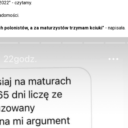
2022" - czytamy.
iadomości.
h polonistów, a za maturzystów trzymam kciuki"
- napisała.