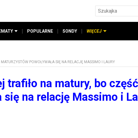
EMATY
POPULARNE
SONDY
WIĘCEJ
ZĘŚĆ MATURZYSTÓW POWOŁYWAŁA SIĘ NA RELACJĘ MASSIMO I LAURY
ej trafiło na matury, bo częś
się na relację Massimo i L