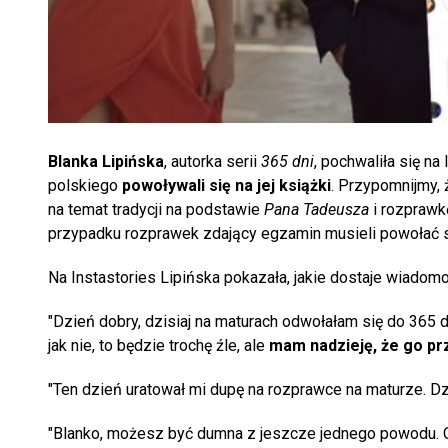
Blanka Lipińska
, autorka serii
365 dni
, pochwaliła się n
polskiego
powoływali się na jej książki
. Przypomnijmy, 
na temat tradycji na podstawie
Pana Tadeusza
i rozprawk
przypadku rozprawek zdający egzamin musieli powołać s
Na Instastories Lipińska pokazała, jakie dostaje wiadom
"Dzień dobry, dzisiaj na maturach odwołałam się do 365 d
jak nie, to będzie trochę źle, ale
mam nadzieję, że go pr
"Ten dzień uratował mi dupę na rozprawce na maturze. Dzi
"Blanko, możesz być dumna z jeszcze jednego powodu. Ot