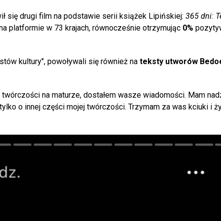
ł się drugi film na podstawie serii książek Lipińskiej:
365 dni: T
na platformie w 73 krajach, równocześnie otrzymując
0%
pozyty
tów kultury", powoływali się również na
teksty utworów Bedo
ej twórczości na maturze, dostałem wasze wiadomości. Mam nadzi
tylko o innej części mojej twórczości. Trzymam za was kciuki i ż