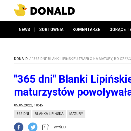
NEWS
SORTOWNIA
KOMENTARZE
GORĄCE T
DONALD
"365 DNI" BLANKI LIPIŃSKIEJ TRAFIŁO NA MATURY, BO C
"365 dni" Blanki Lipiński
maturzystów powoływała 
05.05.2022, 10:45
365 DNI
BLANKA LIPIŃSKA
MATURY
WYŚLIJ