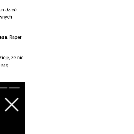
en dzień
.
wnych
esa
. Raper
eję, że nie
yczę