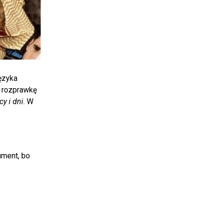
ęzyka
, rozprawkę
y i dni
. W
ument, bo