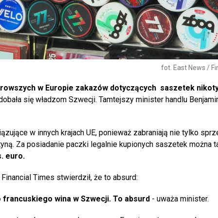
fot. East News / F
urowszych w Europie zakazów dotyczących saszetek nikot
odobała się władzom Szwecji. Tamtejszy minister handlu Benjam
iązujące w innych krajach UE, ponieważ zabraniają nie tylko sprz
otyną. Za posiadanie paczki legalnie kupionych saszetek można 
. euro.
nancial Times stwierdził, że to absurd:
o francuskiego wina w Szwecji. To absurd
- uważa minister.