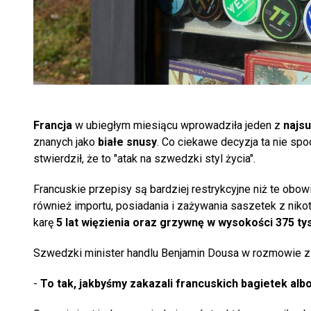
Francja
w ubiegłym miesiącu wprowadziła jeden z
najs
znanych jako
białe snusy
. Co ciekawe decyzja ta nie sp
stwierdził, że to "atak na szwedzki styl życia".
Francuskie przepisy są bardziej restrykcyjne niż te obow
również importu, posiadania i zażywania saszetek z nik
karę
5 lat więzienia oraz grzywnę w wysokości 375 tys
Szwedzki minister handlu Benjamin Dousa w rozmowie z Fi
-
To tak, jakbyśmy zakazali francuskich bagietek alb