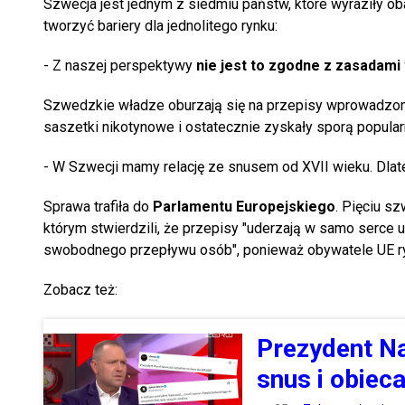
Szwecja jest jednym z siedmiu państw, które wyraziły 
tworzyć bariery dla jednolitego rynku:
- Z naszej perspektywy
nie jest to zgodne z zasadam
Szwedzkie władze oburzają się na przepisy wprowadzone
saszetki nikotynowe i ostatecznie zyskały sporą popular
- W Szwecji mamy relację ze snusem od XVII wieku. Dlat
Sprawa trafiła do
Parlamentu Europejskiego
. Pięciu s
którym stwierdzili, że przepisy "uderzają w samo serce 
swobodnego przepływu osób", ponieważ obywatele UE ryz
Zobacz też:
Prezydent Na
snus i obiec