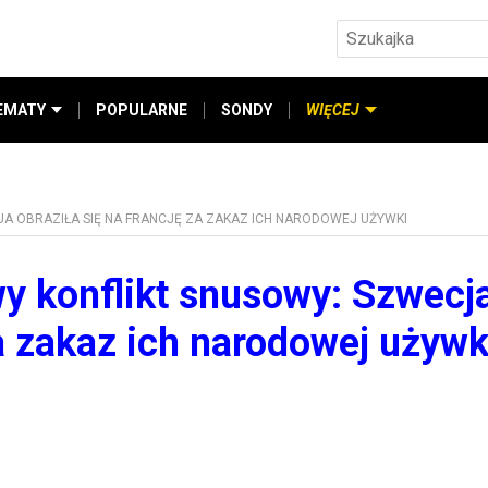
EMATY
POPULARNE
SONDY
WIĘCEJ
A OBRAZIŁA SIĘ NA FRANCJĘ ZA ZAKAZ ICH NARODOWEJ UŻYWKI
y konflikt snusowy: Szwecj
za zakaz ich narodowej używk