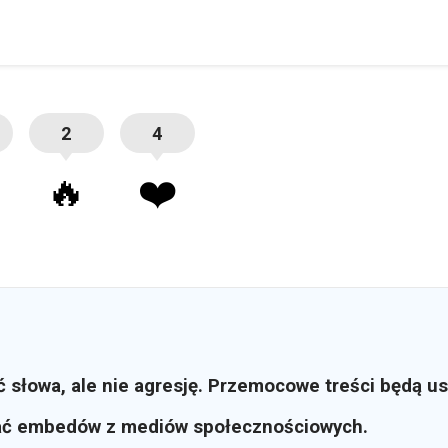
2
4
🔥
❤️
ć słowa, ale nie agresję. Przemocowe treści będą u
ać embedów z mediów społecznościowych.