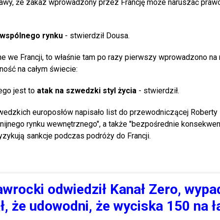
obawy, że zakaz wprowadzony przez Francję może naruszać prawo
i wspólnego rynku
- stwierdził Dousa.
 we Francji, to właśnie tam po razy pierwszy wprowadzono na 
ność na całym świecie:
ego jest to
atak na szwedzki styl życia
- stwierdził.
zwedzkich europosłów napisało list do przewodniczącej Roberty 
unijnego rynku wewnętrznego", a także "bezpośrednie konsekwen
ykują sankcje podczas podróży do Francji.
wrocki odwiedził Kanał Zero, wypa
ał, że udowodni, że wyciska 150 na 