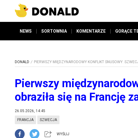
NEWS
SORTOWNIA
KOMENTARZE
GORĄCE T
DONALD
PIERWSZY MIĘDZYNARODOWY KONFLIKT SNUSOWY: SZWECJ
Pierwszy międzynarodow
obraziła się na Francję 
26.05.2026, 14:45
FRANCJA
SZWECJA
WYŚLIJ