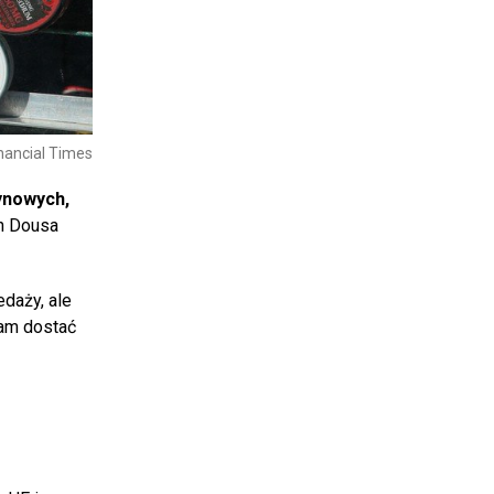
inancial Times
ynowych,
in Dousa
edaży, ale
tam dostać