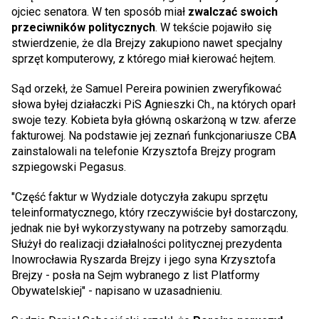
ojciec senatora. W ten sposób miał
zwalczać swoich
przeciwników politycznych
. W tekście pojawiło się
stwierdzenie, że dla Brejzy zakupiono nawet specjalny
sprzęt komputerowy, z którego miał kierować hejtem.
Sąd orzekł, że Samuel Pereira powinien zweryfikować
słowa byłej działaczki PiS Agnieszki Ch., na których oparł
swoje tezy. Kobieta była główną oskarżoną w tzw. aferze
fakturowej. Na podstawie jej zeznań funkcjonariusze CBA
zainstalowali na telefonie Krzysztofa Brejzy program
szpiegowski Pegasus.
"Część faktur w Wydziale dotyczyła zakupu sprzętu
teleinformatycznego, który rzeczywiście był dostarczony,
jednak nie był wykorzystywany na potrzeby samorządu.
Służył do realizacji działalności politycznej prezydenta
Inowrocławia Ryszarda Brejzy i jego syna Krzysztofa
Brejzy - posła na Sejm wybranego z list Platformy
Obywatelskiej" - napisano w uzasadnieniu.