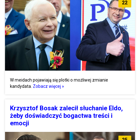
22
W meidach pojawiają się plotki o możliwej zmianie
kandydata.
Zobacz więcej »
Krzysztof Bosak zalecił słuchanie Eldo,
żeby doświadczyć bogactwa treści i
emocji
25