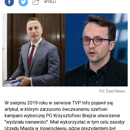
WYŚLIJ
fot. East News
W sierpniu 2019 roku w serwisie TVP Info pojawił się
artykuł, w którym zarzucono ówczesnemu szefowi
kampanii wyborczej PO Krzysztofowi Brejzie utworzenie
"wydziału nienawiści". Miał wykorzystać w tym celu zasoby
Urzędu Miasta w Inowrocławiu, gdzie prezydentem był