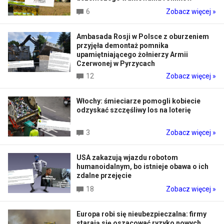
6
Zobacz więcej »
Ambasada Rosji w Polsce z oburzeniem
przyjęła demontaż pomnika
upamiętniającego żołnierzy Armii
Czerwonej w Pyrzycach
12
Zobacz więcej »
Włochy: śmieciarze pomogli kobiecie
odzyskać szczęśliwy los na loterię
3
Zobacz więcej »
USA zakazują wjazdu robotom
humanoidalnym, bo istnieje obawa o ich
zdalne przejęcie
18
Zobacz więcej »
Europa robi się nieubezpieczalna: firmy
starają się oszacować ryzyko nowych