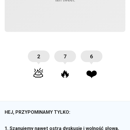
2
7
6
💩
🔥
❤️
HEJ, PRZYPOMINAMY TYLKO:
1. Szanujemy nawet ostrą dyskusję i wolność słowa,