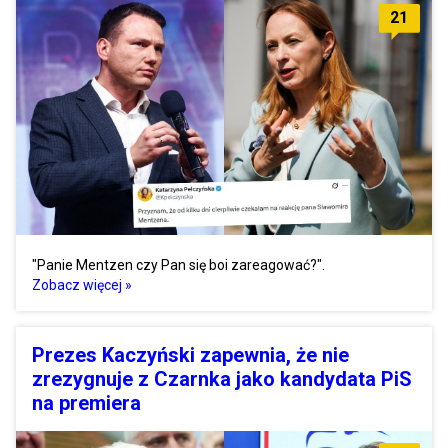
21
"Panie Mentzen czy Pan się boi zareagować?".
Zobacz więcej »
Prezes Kaczyński zapewnia, że nie
zrezygnuje z Czarnka jako kandydata PiS
na premiera