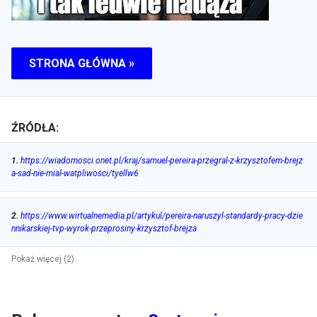
STRONA GŁÓWNA »
ŹRÓDŁA:
1
.
https://wiadomosci.onet.pl/kraj/samuel-pereira-przegral-z-krzysztofem-brejz
a-sad-nie-mial-watpliwosci/tyellw6
2
.
https://www.wirtualnemedia.pl/artykul/pereira-naruszyl-standardy-pracy-dzie
nnikarskiej-tvp-wyrok-przeprosiny-krzysztof-brejza
Pokaż więcej (2)