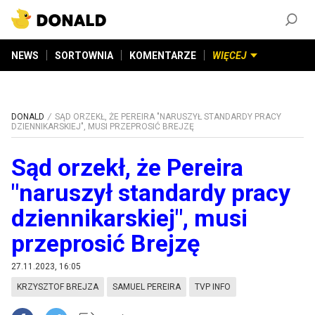
ZAŁÓŻ KONTO
©
2026
DONALD.PL
Wszelkie prawa zastrzeżone
NEWS
SORTOWNIA
KOMENTARZE
WIĘCEJ
DONALD
SĄD ORZEKŁ, ŻE PEREIRA "NARUSZYŁ STANDARDY PRACY
DZIENNIKARSKIEJ", MUSI PRZEPROSIĆ BREJZĘ
Sąd orzekł, że Pereira
"naruszył standardy pracy
dziennikarskiej", musi
przeprosić Brejzę
27.11.2023, 16:05
KRZYSZTOF BREJZA
SAMUEL PEREIRA
TVP INFO