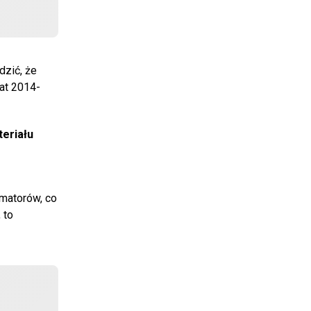
dzić, że
lat 2014-
teriału
rmatorów, co
, to