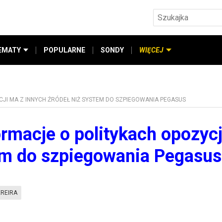
EMATY
POPULARNE
SONDY
WIĘCEJ
CJI MA Z INNYCH ŹRÓDEŁ NIŻ SYSTEM DO SZPIEGOWANIA PEGASUS
ormacje o politykach opozyc
tem do szpiegowania Pegasus
EREIRA