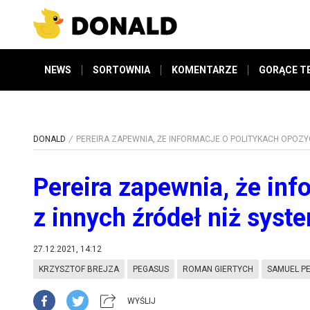
NEWS
SORTOWNIA
KOMENTARZE
GORĄCE T
DONALD
PEREIRA ZAPEWNIA, ŻE INFORMACJE O POLITYKACH OPOZY
Pereira zapewnia, że inf
z innych źródeł niż sys
27.12.2021, 14:12
KRZYSZTOF BREJZA
PEGASUS
ROMAN GIERTYCH
SAMUEL P
WYŚLIJ