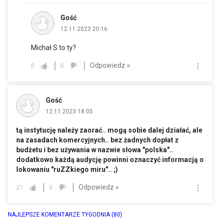
Gość
12.11.2023 20:16
Michał S to ty?
Odpowiedz »
0
0
Gość
12.11.2023 18:05
tą instytucję należy zaorać.. mogą sobie dalej działać, ale
na zasadach komercyjnych.. bez żadnych dopłat z
budżetu i bez używania w nazwie słowa "polska"..
dodatkowo każdą audycję powinni oznaczyć informacją o
lokowaniu "ruZZkiego miru".. ;)
Odpowiedz »
21
0
NAJLEPSZE KOMENTARZE TYGODNIA
(80)