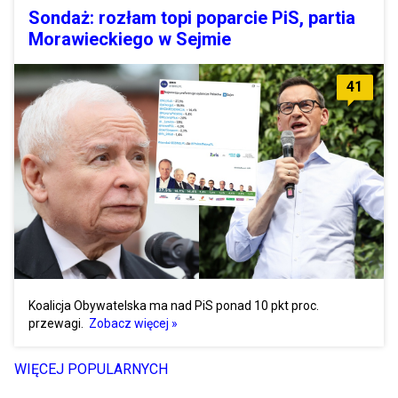
Sondaż: rozłam topi poparcie PiS, partia
Morawieckiego w Sejmie
41
Koalicja Obywatelska ma nad PiS ponad 10 pkt proc.
przewagi.
Zobacz więcej »
WIĘCEJ POPULARNYCH