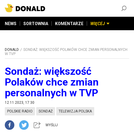
ZAŁÓŻ KONTO
©
2026
DONALD.PL
Wszelkie prawa zastrzeżone
NEWS
SORTOWNIA
KOMENTARZE
WIĘCEJ
DONALD
SONDAŻ: WIĘKSZOŚĆ POLAKÓW CHCE ZMIAN PERSONALNYCH
W TVP
Sondaż: większość
Polaków chce zmian
personalnych w TVP
12.11.2023, 17:30
POLSKIE RADIO
SONDAŻ
TELEWIZJA POLSKA
WYŚLIJ