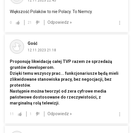
12.11.2023 22:45
Większość Polaków to nie Polacy. To Niemcy.
Odpowiedz »
0
21
Gość
12.11.2023 21:18
Proponuję likwidację całej TVP razem ze sprzedażą
gruntów developerom.
Dzięki temu wszyscy prac... funkcjonariusze będą mieli
zlikwidowane stanowiska pracy, bez negocjacji, bez
protestów.
Następnie można tworzyć od zera cyfrowe media
państwowe dostosowane do rzeczywistości, z
marginalną rolą telewizji.
Odpowiedz »
11
1