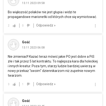
13.11.2023 09:58
Bo większość polaków nie jest głupia i widzi te
propagandowe marionetki od których chce się wymiotować.
Odpowiedz »
2
0
Gość
13.11.2023 06:08
Nie zmieniać!! Kazać teraz mówić jakie PO jest dobre a PiS
złe i tak przez 5 lat kontraktu. To najlepsza kara dla holeckiej
i innych kreatur. Poza tym, starzy ludzie bardziej uwierzą w
nowy przekaz "swoim" dziennikarzom niż zupełnie nowym
twarzom.
Odpowiedz »
3
1
Gość