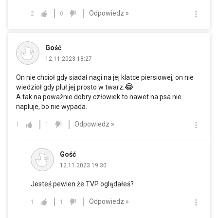
Odpowiedz »
2
0
Gość
12.11.2023 18:27
On nie chcioł gdy siadał nagi na jej klatce piersiowej, on nie
😂
wiedzioł gdy pluł jej prosto w twarz.
A tak na poważnie dobry człowiek to nawet na psa nie
napluje, bo nie wypada.
Odpowiedz »
1
1
Gość
12.11.2023 19:30
Jesteś pewien że TVP oglądałeś?
Odpowiedz »
1
1