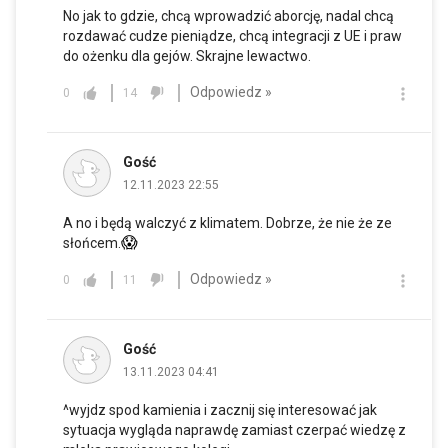
No jak to gdzie, chcą wprowadzić aborcję, nadal chcą
rozdawać cudze pieniądze, chcą integracji z UE i praw
do ożenku dla gejów. Skrajne lewactwo.
Odpowiedz »
0
14
Gość
12.11.2023 22:55
A no i będą walczyć z klimatem. Dobrze, że nie że ze
😱
słońcem.
Odpowiedz »
0
11
Gość
13.11.2023 04:41
^wyjdz spod kamienia i zacznij się interesować jak
sytuacja wygląda naprawdę zamiast czerpać wiedzę z