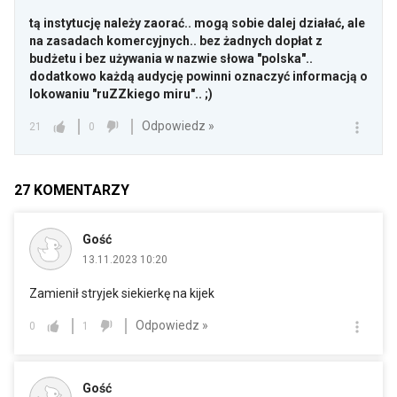
tą instytucję należy zaorać.. mogą sobie dalej działać, ale
na zasadach komercyjnych.. bez żadnych dopłat z
budżetu i bez używania w nazwie słowa "polska"..
dodatkowo każdą audycję powinni oznaczyć informacją o
lokowaniu "ruZZkiego miru".. ;)
Odpowiedz »
21
0
27
KOMENTARZY
Gość
13.11.2023 10:20
Zamienił stryjek siekierkę na kijek
Odpowiedz »
0
1
Gość