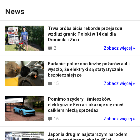
News
Trwa próba bicia rekordu przejazdu
wzdłuż granic Polski w 14 dni dla
Dominiki i Zuzi
2
Zobacz więcej »
Badanie: policzono liczbę pożarów aut i
wyszło, że elektryki są statystycznie
bezpieczniejsze
15
Zobacz więcej »
Pomimo szydery i śmieszków,
elektryczne Ferrari okazuje się mieć
całkiem niezłą sprzedaż
16
Zobacz więcej »
Japonia drugim najstarszym narodem