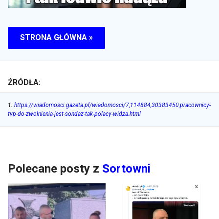
STRONA GŁÓWNA »
ŹRÓDŁA:
1
.
https://wiadomosci.gazeta.pl/wiadomosci/7,114884,30383450,pracownicy-
tvp-do-zwolnienia-jest-sondaz-tak-polacy-widza.html
Polecane posty z
Sortowni