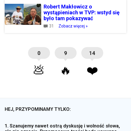
Robert Makłowicz o
wystąpieniach w TVP: wstyd się
było tam pokazywać
31
Zobacz więcej »
0
9
14
💩
🔥
❤️
HEJ, PRZYPOMINAMY TYLKO:
1. Szanujemy nawet ostrą dyskusję i wolność słowa,