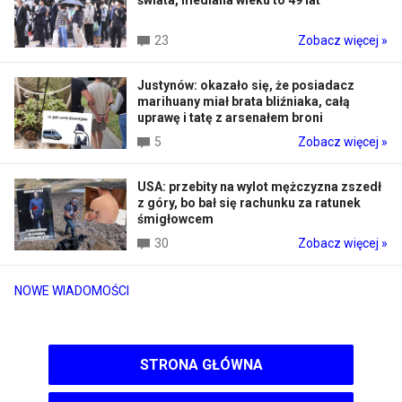
świata, mediana wieku to 49 lat
23
Zobacz więcej »
Justynów: okazało się, że posiadacz
marihuany miał brata bliźniaka, całą
uprawę i tatę z arsenałem broni
5
Zobacz więcej »
USA: przebity na wylot mężczyzna zszedł
z góry, bo bał się rachunku za ratunek
śmigłowcem
30
Zobacz więcej »
NOWE WIADOMOŚCI
STRONA GŁÓWNA