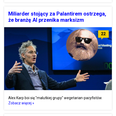
Miliarder stojący za Palantirem ostrzega,
że branżę AI przenika marksizm
22
Alex Karp boi się "malutkiej grupy" wegetarian-pacyfistów.
Zobacz więcej »