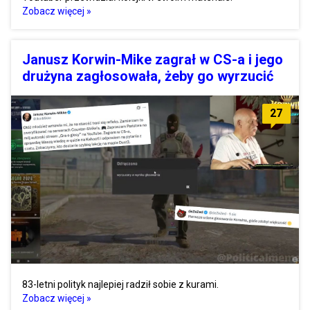
Zobacz więcej »
Janusz Korwin-Mike zagrał w CS-a i jego
drużyna zagłosowała, żeby go wyrzucić
27
83-letni polityk najlepiej radził sobie z kurami.
Zobacz więcej »