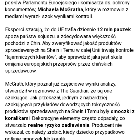
posłów Parlamentu Euroejskiego i komisarza ds. ochrony
konsumentów,
Michaela McGratha
, który w rozmowie z
mediami wyraził szok wynikami kontroli.
Eksperci szacują, że do UE trafia dziennie
12 mln paczek
spoza państw sojuszu, a zdecydowana większość
pochodzi z Chin. Aby zweryfikować jakość produktów
sprzedawanych na Shein i Temu w całej Unii trwają kontrole
"tajemniczych klientów", aby sprawdzić jaka jest skala
omijania europejskich przepisów przez chińskich
sprzedawców.
McGrath, który poznał już częściowe wyniki analizy,
stwierdził w rozmowie z The Guardian, że są one
szokujące. Jak przekazał, jednym z najbardziej
szokujących przykładów dowodzących toksyczność
produktów sprzedawanych na Shein i Temu były
smoczki z
koralikami
. Dekoracyjne elementy często odpadały, co
stwarzało
realne ryzyko zadławienia
. Producent nie
wskazał, co należy zrobić, kiedy dziecko przypadkowo
połknie smoczek lub koralik.