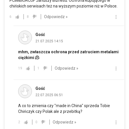
PCIMBIORCUF Januszy Biznesu. Ochrona kupującego w
chińskich serwisach też na wyższym poziomie niż w Polsce.
Odpowiedz »
6
8
Gość
21.07.2025 14:15
mhm, zwłaszcza ochrona przed zatruciem metalami
ciężkimi 🫠
Odpowiedz »
19
1
Gość
22.07.2025 06:51
A co to zmienia czy "made in China" sprzeda Tobie
Chińczyk czy Polak ale z przebitką?
Odpowiedz »
2
0