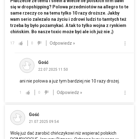
Płaczecie ze temu i shein a wiecie ile polskich firm bawi
się w dropshipping? Polowa przedmiotów na allegro to te
same rzeczy co na temu tylko 10 razy droższe. Jakby
wam serio zalezalo na życiu i zdrowi ludzi to tamtych też
trzeba by było pozamykać. A tak to tylko wojna z rynkiem
chińskim. Bo nasze toxic może być ale ich już nie ;)
Odpowiedz »
17
0
Gość
22.07.2025 11:50
ani nie połowa a juz tym bardziej nie 10 razy drożej.
Odpowiedz »
1
0
Gość
21.07.2025 09:54
Wolę już dać zarobić chińczykowi niż wspierać polskich