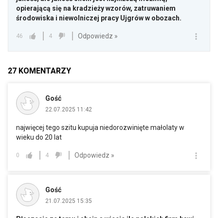
opierającą się na kradzieży wzorów, zatruwaniem
środowiska i niewolniczej pracy Ujgrów w obozach.
Odpowiedz »
46
4
27
KOMENTARZY
Gość
22.07.2025 11:42
najwięcej tego szitu kupuja niedorozwinięte małolaty w
wieku do 20 lat
Odpowiedz »
0
4
Gość
21.07.2025 15:35