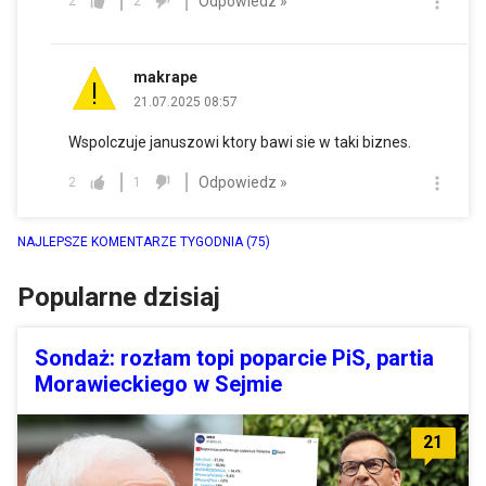
Odpowiedz »
2
2
makrape
21.07.2025 08:57
Wspolczuje januszowi ktory bawi sie w taki biznes.
Odpowiedz »
2
1
NAJLEPSZE KOMENTARZE TYGODNIA
(75)
Popularne dzisiaj
Sondaż: rozłam topi poparcie PiS, partia
Morawieckiego w Sejmie
21