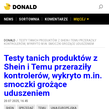
ZAŁÓŻ KONTO
©
2026
DONALD.PL
Wszelkie prawa zastrzeżone
NEWS
SORTOWNIA
KOMENTARZE
WIĘCEJ
DONALD
TESTY TANICH PRODUKTÓW Z SHEIN I TEMU PRZERAZIŁY
KONTROLERÓW, WYKRYTO M.IN. SMOCZKI GROŻĄCE UDUSZENIEM
Testy tanich produktów z
Shein i Temu przeraziły
kontrolerów, wykryto m.in.
smoczki grożące
uduszeniem
20.07.2025, 16:45
SHEIN
SPRZEDAŻ
TEMU
UNIA EUROPEJSKA