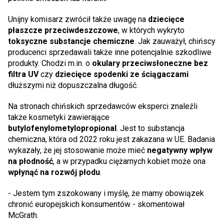
Unijny komisarz zwrócił także uwagę na
dziecięce
płaszcze przeciwdeszczowe
, w których wykryto
toksyczne substancje chemiczne
. Jak zauważył, chińscy
producenci sprzedawali także inne potencjalnie szkodliwe
produkty. Chodzi m.in. o
okulary przeciwsłoneczne bez
filtra UV
czy
dziecięce spodenki ze ściągaczami
dłuższymi niż dopuszczalna długość.
Na stronach chińskich sprzedawców eksperci znaleźli
także kosmetyki zawierające
butylofenylometylopropional
. Jest to substancja
chemiczna, która od 2022 roku jest zakazana w UE. Badania
wykazały, że jej stosowanie może mieć
negatywny wpływ
na płodność
, a w przypadku ciężarnych kobiet może ona
wpłynąć na rozwój płodu
.
- Jestem tym zszokowany i myślę, że mamy obowiązek
chronić europejskich konsumentów - skomentował
McGrath.