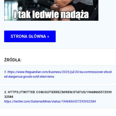
STRONA GŁÓWNA »
ŹRÓDŁA:
1
.
https://www.theguardian.com/business/2025/jul/20/eu-commissioner-shock
ed-dangerous-goods-sold-shein-temu
2
.
HTTPS://TWITTER.COM/GUTIERREZMIREN/STATUS/19468665572939
32584
https://twitter.com/GutierrezMiren/status/1946866557293932584