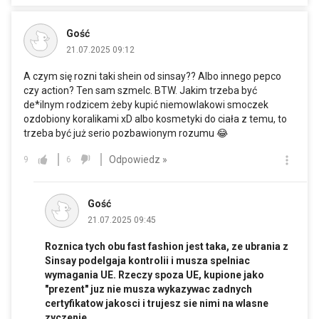
Gość
21.07.2025 09:12
A czym się rozni taki shein od sinsay?? Albo innego pepco
czy action? Ten sam szmelc. BTW. Jakim trzeba być
de*ilnym rodzicem żeby kupić niemowlakowi smoczek
ozdobiony koralikami xD albo kosmetyki do ciała z temu, to
trzeba być już serio pozbawionym rozumu 😂
Odpowiedz »
9
6
Gość
21.07.2025 09:45
Roznica tych obu fast fashion jest taka, ze ubrania z
Sinsay podelgaja kontrolii i musza spelniac
wymagania UE. Rzeczy spoza UE, kupione jako
"prezent" juz nie musza wykazywac zadnych
certyfikatow jakosci i trujesz sie nimi na wlasne
zyczenie