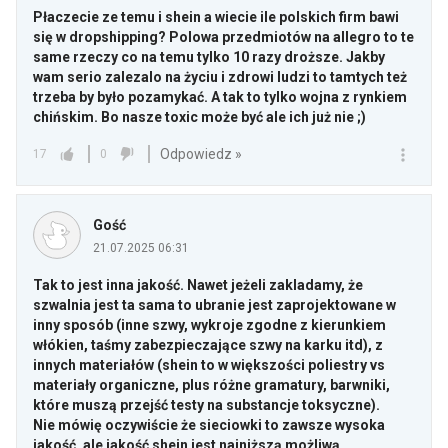
Płaczecie ze temu i shein a wiecie ile polskich firm bawi
się w dropshipping? Polowa przedmiotów na allegro to te
same rzeczy co na temu tylko 10 razy droższe. Jakby
wam serio zalezalo na życiu i zdrowi ludzi to tamtych też
trzeba by było pozamykać. A tak to tylko wojna z rynkiem
chińskim. Bo nasze toxic może być ale ich już nie ;)
Odpowiedz »
17
0
Gość
21.07.2025 06:31
Tak to jest inna jakość. Nawet jeżeli zakladamy, że
szwalnia jest ta sama to ubranie jest zaprojektowane w
inny sposób (inne szwy, wykroje zgodne z kierunkiem
włókien, taśmy zabezpieczające szwy na karku itd), z
innych materiałów (shein to w większości poliestry vs
materiały organiczne, plus różne gramatury, barwniki,
które muszą przejść testy na substancje toksyczne).
Nie mówię oczywiście że sieciowki to zawsze wysoka
jakość, ale jakość shein jest najniższą możliwą,