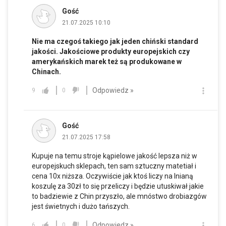
Gość
21.07.2025 10:10
Nie ma czegoś takiego jak jeden chiński standard
jakości. Jakościowe produkty europejskich czy
amerykańskich marek też są produkowane w
Chinach.
Odpowiedz »
9
0
Gość
21.07.2025 17:58
Kupuje na temu stroje kąpielowe jakość lepsza niż w
europejskuch sklepach, ten sam sztuczny matetiał i
cena 10x niższa. Oczywiście jak ktoś liczy na lnianą
koszulę za 30zł to się przeliczy i będzie utuskiwał jakie
to badziewie z Chin przyszło, ale mnóstwo drobiazgów
jest świetnych i dużo tańszych.
Odpowiedz »
6
0