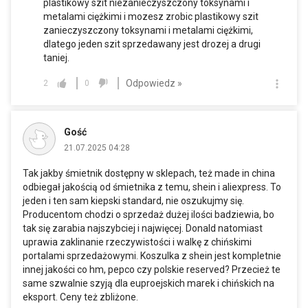
plastikowy szit niezanieczyszczony toksynami i
metalami ciężkimi i mozesz zrobic plastikowy szit
zanieczyszczony toksynami i metalami ciężkimi,
dlatego jeden szit sprzedawany jest drozej a drugi
taniej.
Odpowiedz »
2
0
Gość
21.07.2025 04:28
Tak jakby śmietnik dostępny w sklepach, też made in china
odbiegał jakością od śmietnika z temu, shein i aliexpress. To
jeden i ten sam kiepski standard, nie oszukujmy się.
Producentom chodzi o sprzedaż dużej ilości badziewia, bo
tak się zarabia najszybciej i najwięcej. Donald natomiast
uprawia zaklinanie rzeczywistości i walkę z chińskimi
portalami sprzedażowymi. Koszulka z shein jest kompletnie
innej jakości co hm, pepco czy polskie reserved? Przecież te
same szwalnie szyją dla euproejskich marek i chińskich na
eksport. Ceny też zbliżone.