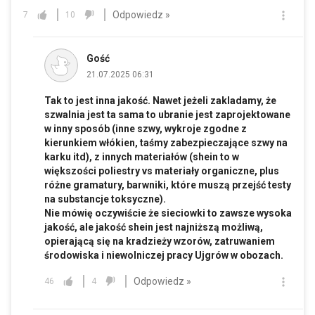
Odpowiedz »
7
10
Gość
21.07.2025 06:31
Tak to jest inna jakość. Nawet jeżeli zakladamy, że
szwalnia jest ta sama to ubranie jest zaprojektowane
w inny sposób (inne szwy, wykroje zgodne z
kierunkiem włókien, taśmy zabezpieczające szwy na
karku itd), z innych materiałów (shein to w
większości poliestry vs materiały organiczne, plus
różne gramatury, barwniki, które muszą przejść testy
na substancje toksyczne).
Nie mówię oczywiście że sieciowki to zawsze wysoka
jakość, ale jakość shein jest najniższą możliwą,
opierającą się na kradzieży wzorów, zatruwaniem
środowiska i niewolniczej pracy Ujgrów w obozach.
Odpowiedz »
46
4