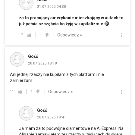
21.07.2025 04:30
za to pracujący amerykanie mieszkający w autach to
😂
już pełnia szczęścia bo żyją w kapitalizmie
Odpowiedz »
17
1
Gość
20.07.2025 18:18
Ani jednej rzeczy nie kupiłam z tych platform i nie
zamierzam.
Odpowiedz »
11
4
Gość
20.07.2025 18:41
Ja mam za to podwójne diamentowe na AliExpress. Na
Alibabie zamawiałem też rzeczy w tysiącach do sklepu