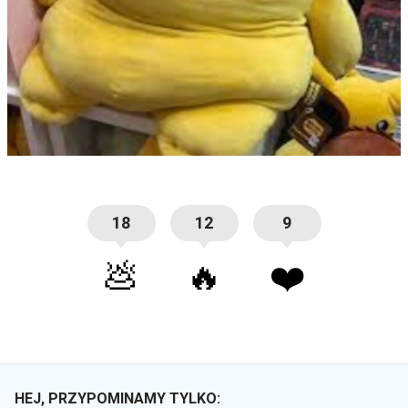
18
12
9
💩
🔥
❤️
HEJ, PRZYPOMINAMY TYLKO: