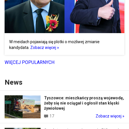
W meidach pojawiają się plotki o możliwej zmianie
kandydata.
Zobacz więcej »
WIĘCEJ POPULARNYCH
News
Tyszowce: mieszkańcy proszą wojewodę,
żeby się nie ociągał i ogłosił stan klęski
żywiołowej
17
Zobacz więcej »