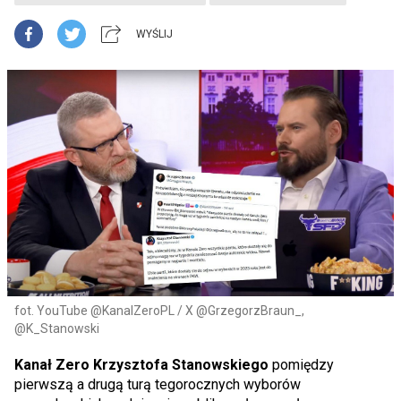
WYŚLIJ
fot. YouTube @KanalZeroPL / X @GrzegorzBraun_,
@K_Stanowski
Kanał Zero Krzysztofa Stanowskiego
pomiędzy
pierwszą a drugą turą tegorocznych wyborów