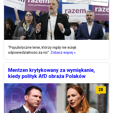
"Populistyczne lenie, którzy nigdy nie wzięli
odpowiedzialności za nic".
Zobacz więcej »
Mentzen krytykowany za wymiękanie,
kiedy polityk AfD obraża Polaków
28