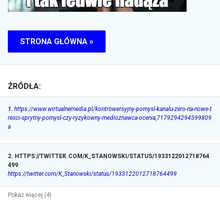
STRONA GŁÓWNA »
ŹRÓDŁA:
1
.
https://www.wirtualnemedia.pl/kontrowersyjny-pomysl-kanalu-zero-na-nowe-t
resci-sprytny-pomysl-czy-ryzykowny-medioznawca-ocenia,7179294294599809
a
2
.
HTTPS://TWITTER.COM/K_STANOWSKI/STATUS/1933122012718764
499
https://twitter.com/K_Stanowski/status/1933122012718764499
Pokaż więcej (4)