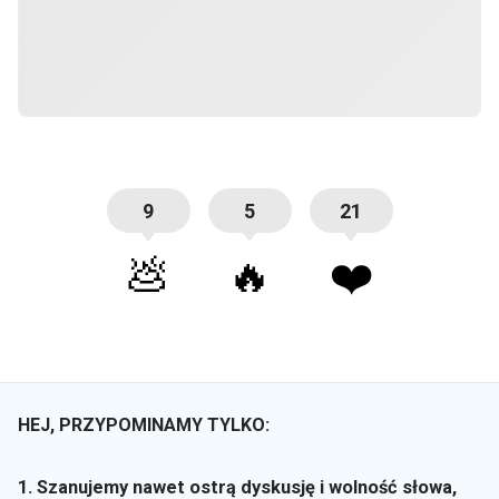
9
5
21
💩
🔥
❤️
HEJ, PRZYPOMINAMY TYLKO:
1. Szanujemy nawet ostrą dyskusję i wolność słowa,