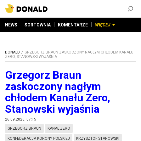
ZAŁÓŻ KONTO
©
2026
DONALD.PL
Wszelkie prawa zastrzeżone
NEWS
SORTOWNIA
KOMENTARZE
WIĘCEJ
DONALD
GRZEGORZ BRAUN ZASKOCZONY NAGŁYM CHŁODEM KANAŁU
ZERO, STANOWSKI WYJAŚNIA
Grzegorz Braun
zaskoczony nagłym
chłodem Kanału Zero,
Stanowski wyjaśnia
26.09.2025, 07:15
GRZEGORZ BRAUN
KANAŁ ZERO
KONFEDERACJA KORONY POLSKIEJ
KRZYSZTOF STANOWSKI