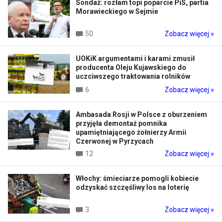
Sondaż: rozłam topi poparcie PiS, partia
Morawieckiego w Sejmie
50
Zobacz więcej »
UOKiK argumentami i karami zmusił
producenta Oleju Kujawskiego do
uczciwszego traktowania rolników
6
Zobacz więcej »
Ambasada Rosji w Polsce z oburzeniem
przyjęła demontaż pomnika
upamiętniającego żołnierzy Armii
Czerwonej w Pyrzycach
12
Zobacz więcej »
Włochy: śmieciarze pomogli kobiecie
odzyskać szczęśliwy los na loterię
3
Zobacz więcej »