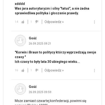
xdddd
Was jara autorytaryzm i silny "tatuś", a nie żadna
sprawiedliwa polityka i głoszenie prawdy.
Odpowiedz »
14
1
Gość
26.09.2025 09:21
"Korwin i Braun to politycy którzy wyprzedzają swoje
czasy "
Ich czasy to były lata 30 ubiegłego wieku...
Odpowiedz »
16
1
Gość
26.09.2025 09:59
Może zamiast czwartej konfederacji, powinni się