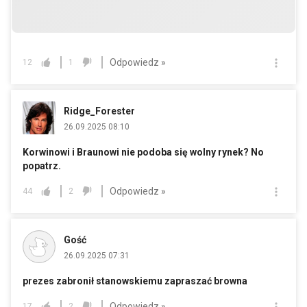
Odpowiedz »
12
1
Ridge_Forester
26.09.2025 08:10
Korwinowi i Braunowi nie podoba się wolny rynek? No
popatrz.
Odpowiedz »
44
2
Gość
26.09.2025 07:31
prezes zabronił stanowskiemu zapraszać browna
Odpowiedz »
17
2