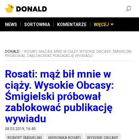
ZAŁÓŻ KONTO
©
2026
DONALD.PL
Wszelkie prawa zastrzeżone
NEWS
SORTOWNIA
KOMENTARZE
WIĘCEJ
DONALD
ROSATI: MĄŻ BIŁ MNIE W CIĄŻY. WYSOKIE OBCASY: ŚMIGIELSKI
PRÓBOWAŁ ZABLOKOWAĆ PUBLIKACJĘ WYWIADU
Rosati: mąż bił mnie w
ciąży. Wysokie Obcasy:
Śmigielski próbował
zablokować publikację
wywiadu
08.03.2019, 16:45
ROBERT ŚMIGIELSKI
WERONIKA ROSATI
WYSOKIE OBCASY