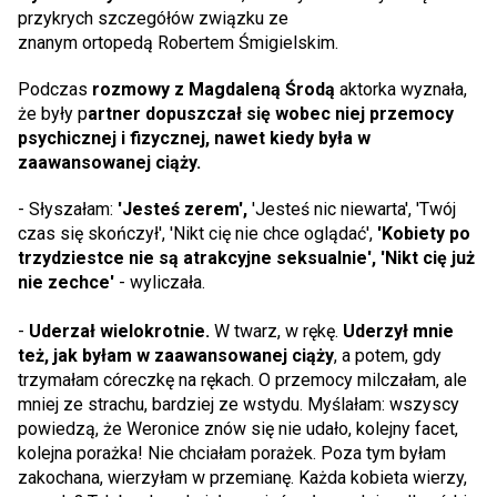
przykrych szczegółów związku ze
znanym ortopedą Robertem Śmigielskim.
Podczas
rozmowy z Magdaleną Środą
aktorka wyznała,
że były p
artner dopuszczał się wobec niej przemocy
psychicznej i fizycznej, nawet kiedy była w
zaawansowanej ciąży.
- Słyszałam:
'Jesteś zerem',
'Jesteś nic niewarta', 'Twój
czas się skończył', 'Nikt cię nie chce oglądać',
'Kobiety po
trzydziestce nie są atrakcyjne seksualnie', 'Nikt cię już
nie zechce'
- wyliczała.
-
Uderzał wielokrotnie.
W twarz, w rękę.
Uderzył mnie
też, jak byłam w zaawansowanej ciąży
, a potem, gdy
trzymałam córeczkę na rękach. O przemocy milczałam, ale
mniej ze strachu, bardziej ze wstydu. Myślałam: wszyscy
powiedzą, że Weronice znów się nie udało, kolejny facet,
kolejna porażka! Nie chciałam porażek. Poza tym byłam
zakochana, wierzyłam w przemianę. Każda kobieta wierzy,