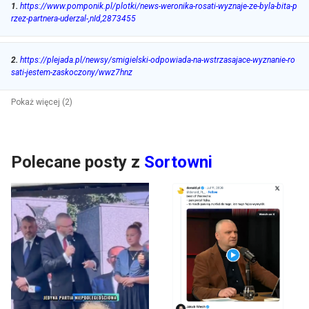
1
.
https://www.pomponik.pl/plotki/news-weronika-rosati-wyznaje-ze-byla-bita-p
rzez-partnera-uderzal-,nId,2873455
2
.
https://plejada.pl/newsy/smigielski-odpowiada-na-wstrzasajace-wyznanie-ro
sati-jestem-zaskoczony/wwz7hnz
Pokaż więcej (2)
Polecane posty z
Sortowni