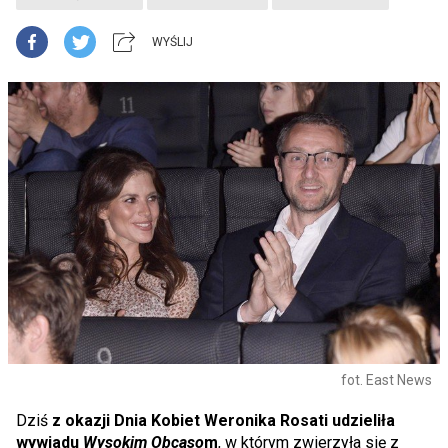
WYŚLIJ
fot. East News
Dziś
z okazji Dnia Kobiet Weronika Rosati udzieliła
wywiadu
Wysokim Obcaso
m
, w którym zwierzyła się z