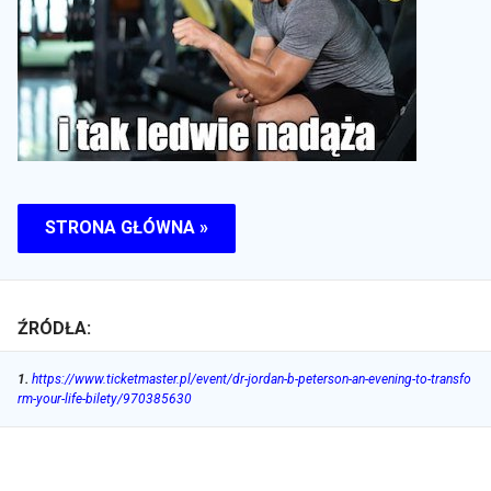
STRONA GŁÓWNA »
ŹRÓDŁA:
1
.
https://www.ticketmaster.pl/event/dr-jordan-b-peterson-an-evening-to-transfo
rm-your-life-bilety/970385630