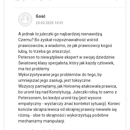
Gość
23.03.2025 10:01
A jednak to juleczki go najbardziej nienawidzą.
Czemu? Bo zyskał rozpoznawalność wśród
prawicowców, a wiadomo, że jak prawicowcy kogoś
lubią, to trzeba go zniszczyć.
Peterson to niewątpliwie ekspert w swojej dziedzinie.
Światowej klasy specjalista, który jak każdy człowiek,
ma też problemy.
Wykorzystywanie jego problemów do tego, by
umniejszać jego zasługi, jest toksyczne.
Wszyscy pamiętamy, jak Hołownię atakowała prawica,
bo uronił łzę nad Konstytucją. Juleczki robią to samo z
Petersonem, bo kiedyś uronił łzę (jest wysoce
empatyczny - wystarczy znać kontekst sytuacji). Koniec
końców skrajna lewica od skrajnej prawicy niewiele się
różnią - obie to skrajności i wykorzystują podobne
mechanizmy manipulacji.