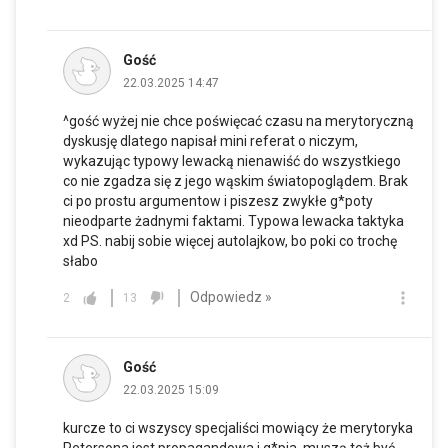
Gość
22.03.2025 14:47
^gość wyżej nie chce poświęcać czasu na merytoryczną
dyskusję dlatego napisał mini referat o niczym,
wykazując typowy lewacką nienawiść do wszystkiego
co nie zgadza się z jego wąskim światopoglądem. Brak
ci po prostu argumentow i piszesz zwykłe g*poty
nieodparte żadnymi faktami. Typowa lewacka taktyka
xd PS. nabij sobie więcej autolajkow, bo poki co trochę
słabo
Odpowiedz »
2
13
Gość
22.03.2025 15:09
kurcze to ci wszyscy specjaliści mowiący że merytoryka
Petersona jest propagandowa i g*pia, muszą też być