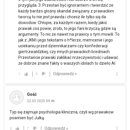
przygląda. 3. Przestań być ignorantem i twierdzić że
każdy bardzo głośny skandal związany z prawackim
tworcą to nie jest prawda i chcesz ile tylko się da
dowodow. Chłopie, za każdym razem, kiedy jakiś
prawak coś powie, zrobi, to jego fani krzyczą gdzie są
argumenty. To nic że nawet na prawicy o tym mowili. To
jak z JKM i jego tekstami o h*lerze, memcenie i jego
uciekaniu przed dziennikarzami czy konfederacji
giertrzwałdzkiej, czy innych prawackich bredniach.
Przestańcie prawaki zaklikać nrzeczywistość i udawać
że dobrze znane fakty o waszych idolach to dzieło AI.
Odpowiedz »
1
0
Gość
22.03.2025 09:46
Typ się zajmuje psychologia kliniczna, czyli wg prawakow
powinien być Julką
Odpowiedz »
4
7