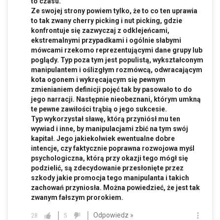
to czasu.
Ze swojej strony powiem tylko, że to co ten uprawia
to tak zwany cherry picking i nut picking, gdzie
konfrontuje się zazwyczaj z odklejeńcami,
ekstremalnymi przypadkami i ogólnie słabymi
mówcami rzekomo reprezentującymi dane grupy lub
poglądy. Typ poza tym jest populistą, wykształconym
manipulantem i oślizgłym rozmówcą, odwracającym
kota ogonem i wykręcającym się pewnym
zmienianiem definicji pojęć tak by pasowało to do
jego narracji. Następnie nieobeznani, którym umkną
te pewne zawiłości trąbią o jego sukcesie.
Typ wykorzystał sławę, którą przyniósł mu ten
wywiad i inne, by manipulacjami zbić na tym swój
kapitał. Jego jakiekolwiek ewentualne dobre
intencje, czy faktycznie poprawna rozwojowa myśl
psychologiczna, którą przy okazji tego mógł się
podzielić, są zdecydowanie przesłonięte przez
szkody jakie promocja tego manipulanta i takich
zachowań przyniosła. Można powiedzieć, że jest tak
zwanym fałszym prorokiem.
Odpowiedz »
28
5