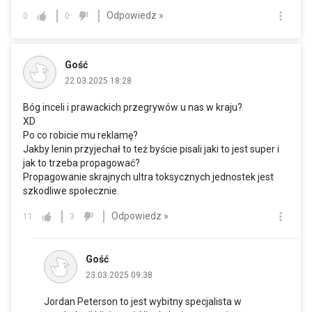
Odpowiedz »
0
0
Gość
22.03.2025 18:28
Bóg inceli i prawackich przegrywów u nas w kraju?
XD
Po co robicie mu reklamę?
Jakby lenin przyjechał to też byście pisali jaki to jest super i
jak to trzeba propagować?
Propagowanie skrajnych ultra toksycznych jednostek jest
szkodliwe społecznie.
Odpowiedz »
11
3
Gość
23.03.2025 09:38
Jordan Peterson to jest wybitny specjalista w