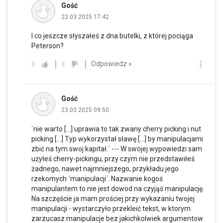
Gość
22.03.2025 17:42
I co jeszcze słyszałeś z dna butelki, z której pociąga
Peterson?
Odpowiedz »
3
3
Gość
23.03.2025 09:50
`nie warto [...] uprawia to tak zwany cherry picking i nut
picking [...] Typ wykorzystał sławę [...] by manipulacjami
zbić na tym swoj kapitał.` --- W swojej wypowiedzi sam
użyłeś cherry-pickingu, przy czym nie przedstawiłeś
żadnego, nawet najmniejszego, przykładu jego
rzekomych `manipulacji`. Nazwanie kogoś
manipulantem to nie jest dowod na czyjąś manipulację.
Na szczęście ja mam prościej przy wykazaniu twojej
manipulacji - wystarczyło przekleić tekst, w ktorym
zarzucasz manipulacje bez jakichkolwiek argumentow