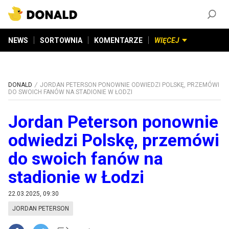
ZAŁÓŻ KONTO
©
2026
DONALD.PL
Wszelkie prawa zastrzeżone
NEWS
SORTOWNIA
KOMENTARZE
WIĘCEJ
DONALD
JORDAN PETERSON PONOWNIE ODWIEDZI POLSKĘ, PRZEMÓWI
DO SWOICH FANÓW NA STADIONIE W ŁODZI
Jordan Peterson ponownie
odwiedzi Polskę, przemówi
do swoich fanów na
stadionie w Łodzi
22.03.2025, 09:30
JORDAN PETERSON