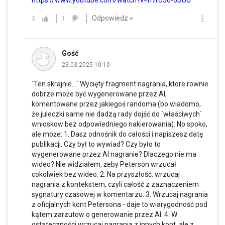
Odpowiedz »
3
1
Gość
23.03.2025 10:10
`Ten skrajnie...` Wycięty fragment nagrania, ktore rownie
dobrze może być wygenerowane przez AI,
komentowane przez jakiegoś randoma (bo wiadomo,
że juleczki same nie dadzą rady dojść do `właściwych`
wnioskow bez odpowiedniego nakierowania). No spoko,
ale może: 1. Dasz odnośnik do całości i napiszesz datę
publikacji. Czy był to wywiad? Czy było to
wygenerowane przez AI nagranie? Dlaczego nie ma
wideo? Nie widziałem, żeby Peterson wrzucał
cokolwiek bez wideo. 2. Na przyszłość: wrzucaj
nagrania z kontekstem, czyli całość z zaznaczeniem
sygnatury czasowej w komentarzu. 3. Wrzucaj nagrania
z oficjalnych kont Petersona - daje to wiarygodność pod
kątem zarzutow o generowanie przez AI. 4. W
ostateczności wrzucaj nagrania z innych kont, ale z