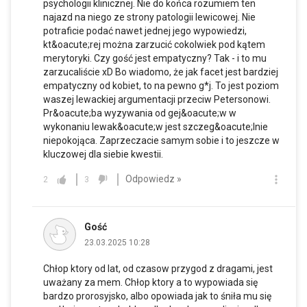
psychologii klinicznej. Nie do końca rozumiem ten
najazd na niego ze strony patologii lewicowej. Nie
potraficie podać nawet jednej jego wypowiedzi,
kt&oacute;rej można zarzucić cokolwiek pod kątem
merytoryki. Czy gość jest empatyczny? Tak - i to mu
zarzucaliście xD Bo wiadomo, że jak facet jest bardziej
empatyczny od kobiet, to na pewno g*j. To jest poziom
waszej lewackiej argumentacji przeciw Petersonowi.
Pr&oacute;ba wyzywania od gej&oacute;w w
wykonaniu lewak&oacute;w jest szczeg&oacute;lnie
niepokojąca. Zaprzeczacie samym sobie i to jeszcze w
kluczowej dla siebie kwestii.
Odpowiedz »
2
3
Gość
23.03.2025 10:28
Chłop ktory od lat, od czasow przygod z dragami, jest
uważany za mem. Chłop ktory a to wypowiada się
bardzo prorosyjsko, albo opowiada jak to śniła mu się