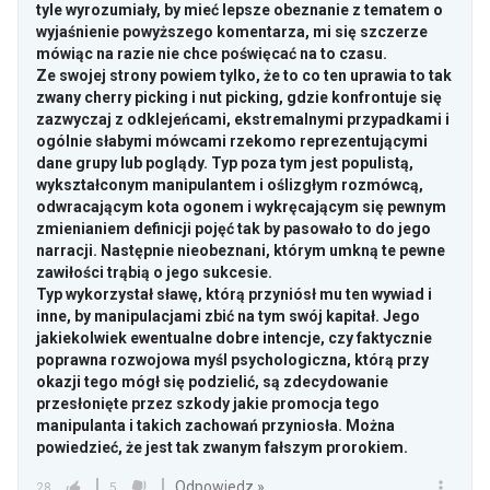
tyle wyrozumiały, by mieć lepsze obeznanie z tematem o
wyjaśnienie powyższego komentarza, mi się szczerze
mówiąc na razie nie chce poświęcać na to czasu.
Ze swojej strony powiem tylko, że to co ten uprawia to tak
zwany cherry picking i nut picking, gdzie konfrontuje się
zazwyczaj z odklejeńcami, ekstremalnymi przypadkami i
ogólnie słabymi mówcami rzekomo reprezentującymi
dane grupy lub poglądy. Typ poza tym jest populistą,
wykształconym manipulantem i oślizgłym rozmówcą,
odwracającym kota ogonem i wykręcającym się pewnym
zmienianiem definicji pojęć tak by pasowało to do jego
narracji. Następnie nieobeznani, którym umkną te pewne
zawiłości trąbią o jego sukcesie.
Typ wykorzystał sławę, którą przyniósł mu ten wywiad i
inne, by manipulacjami zbić na tym swój kapitał. Jego
jakiekolwiek ewentualne dobre intencje, czy faktycznie
poprawna rozwojowa myśl psychologiczna, którą przy
okazji tego mógł się podzielić, są zdecydowanie
przesłonięte przez szkody jakie promocja tego
manipulanta i takich zachowań przyniosła. Można
powiedzieć, że jest tak zwanym fałszym prorokiem.
Odpowiedz »
28
5