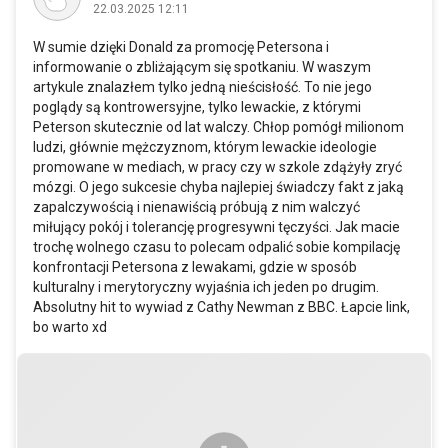
22.03.2025 12:11
W sumie dzięki Donald za promocję Petersona i
informowanie o zbliżającym się spotkaniu. W waszym
artykule znalazłem tylko jedną nieścisłość. To nie jego
poglądy są kontrowersyjne, tylko lewackie, z którymi
Peterson skutecznie od lat walczy. Chłop pomógł milionom
ludzi, głównie mężczyznom, którym lewackie ideologie
promowane w mediach, w pracy czy w szkole zdążyły zryć
mózgi. O jego sukcesie chyba najlepiej świadczy fakt z jaką
zapalczywością i nienawiścią próbują z nim walczyć
miłujący pokój i tolerancję progresywni tęczyści. Jak macie
trochę wolnego czasu to polecam odpalić sobie kompilację
konfrontacji Petersona z lewakami, gdzie w sposób
kulturalny i merytoryczny wyjaśnia ich jeden po drugim.
Absolutny hit to wywiad z Cathy Newman z BBC. Łapcie link,
bo warto xd