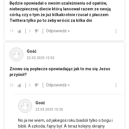
Będzie opowiadał o swoim uzależnieniu od opatów,
niebezpiecznej diecie którą lansował razem ze swoją
córką czy o tym że już kilkakrotnie rzucał z płaczem
Twittera tylko po to żeby wrócić za kilka dni
Odpowiedz »
19
3
Gość
22.03.2025 10:02
Znowu się popłacze opowiadając jak to mu się Jezus
przyśnił?
Odpowiedz »
25
5
Gość
22.03.2025 10:26
No ja nie wiem, od jakiegoś roku biadoli tylko o bogu i
biblii. A szkoda, fajny był. A teraz kolejny skrajny