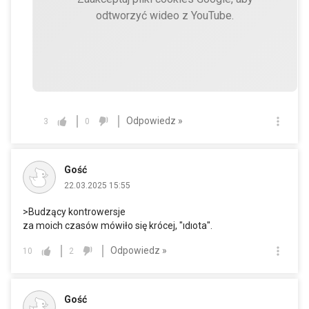
odtworzyć wideo z YouTube.
Odpowiedz »
3
0
Gość
22.03.2025 15:55
>Budzący kontrowersje
za moich czasów mówiło się krócej, "ıdıota".
Odpowiedz »
10
2
Gość