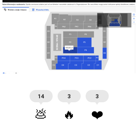
14
3
3
💩
🔥
❤️