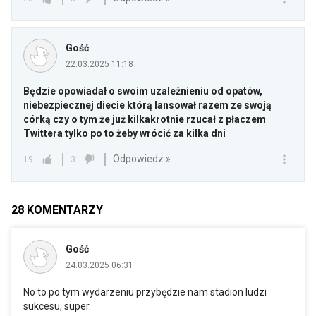
Gość
22.03.2025 11:18
Będzie opowiadał o swoim uzależnieniu od opatów,
niebezpiecznej diecie którą lansował razem ze swoją
córką czy o tym że już kilkakrotnie rzucał z płaczem
Twittera tylko po to żeby wrócić za kilka dni
Odpowiedz »
19
3
28
KOMENTARZY
Gość
24.03.2025 06:31
No to po tym wydarzeniu przybędzie nam stadion ludzi
sukcesu, super.