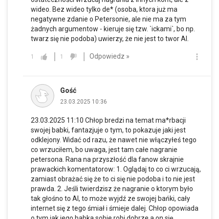
wideo. Bez wideo tylko de* (osoba, ktora już ma
negatywne zdanie o Petersonie, ale nie ma za tym
żadnych argumentow - kieruje się tzw. `ickami`, bo np.
twarz się nie podoba) uwierzy, że nie jest to twor AI.
Odpowiedz »
1
1
Gość
23.03.2025 10:36
23.03.2025 11:10 Chłop bredzi na temat ma*rbacji
swojej babki, fantazjuje o tym, to pokazuje jaki jest
odklejony. Widać od razu, że nawet nie włączyłeś tego
co wrzuciłem, bo uwaga, jest tam całe nagranie
petersona. Rana na przyszłość dla fanow skrajnie
prawackich komentatorow: 1. Oglądaj to co ci wrzucają,
zamiast obrażać się że to ci się nie podoba i to nie jest
prawda. 2. Jeśli twierdzisz że nagranie o ktorym było
tak głośno to AI, to może wyjdź ze swojej bańki, cały
internet się z tego śmiał i śmieje dalej. Chłop opowiada
o tym jak jego babka sobie robi dobrze a on się