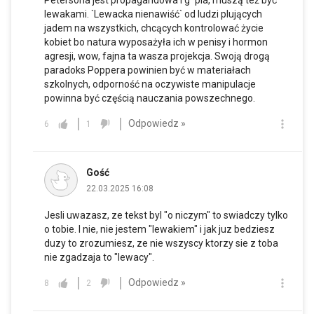
lewakami. `Lewacka nienawiść` od ludzi plujących
jadem na wszystkich, chcących kontrolować życie
kobiet bo natura wyposażyła ich w penisy i hormon
agresji, wow, fajna ta wasza projekcja. Swoją drogą
paradoks Poppera powinien być w materiałach
szkolnych, odporność na oczywiste manipulacje
powinna być częścią nauczania powszechnego.
Odpowiedz »
6
1
Gość
22.03.2025 16:08
Jesli uwazasz, ze tekst byl "o niczym" to swiadczy tylko
o tobie. I nie, nie jestem "lewakiem" i jak juz bedziesz
duzy to zrozumiesz, ze nie wszyscy ktorzy sie z toba
nie zgadzaja to "lewacy".
Odpowiedz »
8
2