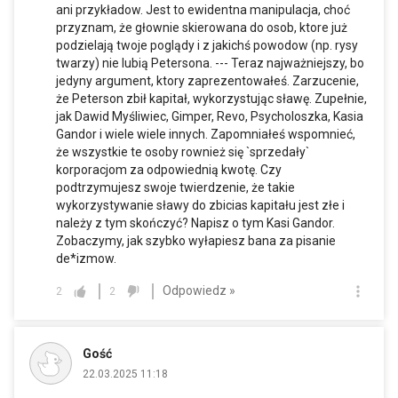
ani przykładow. Jest to ewidentna manipulacja, choć
przyznam, że głownie skierowana do osob, ktore już
podzielają twoje poglądy i z jakichś powodow (np. rysy
twarzy) nie lubią Petersona. --- Teraz najważniejszy, bo
jedyny argument, ktory zaprezentowałeś. Zarzucenie,
że Peterson zbił kapitał, wykorzystując sławę. Zupełnie,
jak Dawid Myśliwiec, Gimper, Revo, Psycholoszka, Kasia
Gandor i wiele wiele innych. Zapomniałeś wspomnieć,
że wszystkie te osoby rownież się `sprzedały`
korporacjom za odpowiednią kwotę. Czy
podtrzymujesz swoje twierdzenie, że takie
wykorzystywanie sławy do zbicias kapitału jest złe i
należy z tym skończyć? Napisz o tym Kasi Gandor.
Zobaczymy, jak szybko wyłapiesz bana za pisanie
de*izmow.
Odpowiedz »
2
2
Gość
22.03.2025 11:18