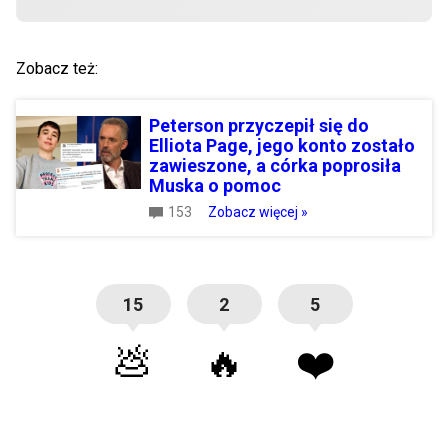
Zobacz też:
Peterson przyczepił się do
Elliota Page, jego konto zostało
zawieszone, a córka poprosiła
Muska o pomoc
153
Zobacz więcej »
15
2
5
💩
🔥
❤️