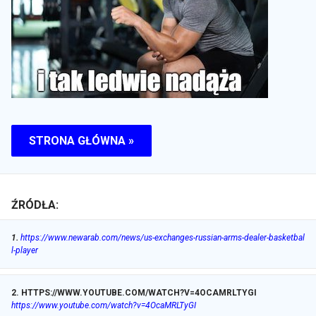
STRONA GŁÓWNA »
ŹRÓDŁA:
1
.
https://www.newarab.com/news/us-exchanges-russian-arms-dealer-basketbal
l-player
2
.
HTTPS://WWW.YOUTUBE.COM/WATCH?V=4OCAMRLTYGI
https://www.youtube.com/watch?v=4OcaMRLTyGI