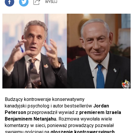
WYŚLIJ
Budzący kontrowersje konserwatywny
kanadyjski psycholog i autor bestsellerów
Jordan
Peterson
przeprowadził wywiad z
premierem Izraela
Benjaminem Netanjahu.
Rozmowa wywołała wiele
komentarzy w sieci, ponieważ prowadzący pozwalał
swojemu gościowi na
głoszenie kontrowersyjnych