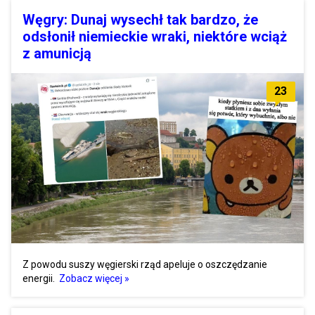
Węgry: Dunaj wysechł tak bardzo, że
odsłonił niemieckie wraki, niektóre wciąż
z amunicją
23
Z powodu suszy węgierski rząd apeluje o oszczędzanie
energii.
Zobacz więcej »