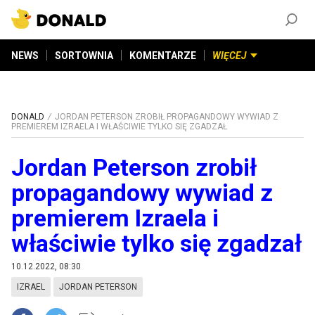
ZAŁÓŻ KONTO
©
2026
DONALD.PL
Wszelkie prawa zastrzeżone
NEWS
SORTOWNIA
KOMENTARZE
WIĘCEJ
DONALD
JORDAN PETERSON ZROBIŁ PROPAGANDOWY WYWIAD Z
PREMIEREM IZRAELA I WŁAŚCIWIE TYLKO SIĘ ZGADZAŁ
Jordan Peterson zrobił
propagandowy wywiad z
premierem Izraela i
właściwie tylko się zgadzał
10.12.2022, 08:30
IZRAEL
JORDAN PETERSON