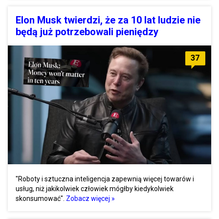
Elon Musk twierdzi, że za 10 lat ludzie nie
będą już potrzebowali pieniędzy
37
"Roboty i sztuczna inteligencja zapewnią więcej towarów i
usług, niż jakikolwiek człowiek mógłby kiedykolwiek
skonsumować".
Zobacz więcej »