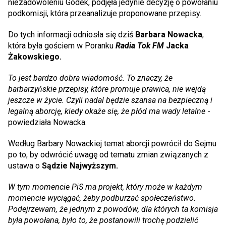
niezadowoleniu Godek, podjęła jedynie decyzję o powołaniu
podkomisji, która przeanalizuje proponowane przepisy.
Do tych informacji odniosła się dziś
Barbara Nowacka
,
która była gościem w Poranku
Radia Tok FM
Jacka
Żakowskiego.
To jest bardzo dobra wiadomość. To znaczy, że
barbarzyńskie przepisy, które promuje prawica, nie wejdą
jeszcze w życie. Czyli nadal będzie szansa na bezpieczną i
legalną aborcję, kiedy okaże się, że płód ma wady letalne
-
powiedziała Nowacka.
Według Barbary Nowackiej temat aborcji powrócił do Sejmu
po to, by odwrócić uwagę od tematu zmian związanych z
ustawa o
Sądzie Najwyższym.
W tym momencie PiS ma projekt, który może w każdym
momencie wyciągać, żeby podburzać społeczeństwo.
Podejrzewam, że jednym z powodów, dla których ta komisja
była powołana, było to, że postanowili trochę podzielić