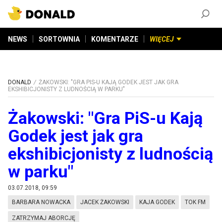
ZAŁÓŻ KONTO
©
2026
DONALD.PL
Wszelkie prawa zastrzeżone
NEWS
SORTOWNIA
KOMENTARZE
WIĘCEJ
DONALD
ŻAKOWSKI: "GRA PIS-U KAJĄ GODEK JEST JAK GRA
EKSHIBICJONISTY Z LUDNOŚCIĄ W PARKU"
Żakowski: "Gra PiS-u Kają
Godek jest jak gra
ekshibicjonisty z ludnością
w parku"
03.07.2018, 09:59
BARBARA NOWACKA
JACEK ŻAKOWSKI
KAJA GODEK
TOK FM
ZATRZYMAJ ABORCJĘ