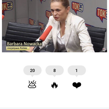
20
8
1
💩
🔥
❤️