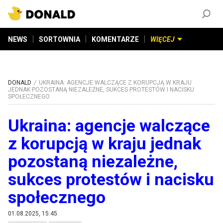
ZAŁÓŻ KONTO
©
2026
DONALD.PL
Wszelkie prawa zastrzeżone
NEWS
SORTOWNIA
KOMENTARZE
WIĘCEJ
DONALD
UKRAINA: AGENCJE WALCZĄCE Z KORUPCJĄ W KRAJU
JEDNAK POZOSTANĄ NIEZALEŻNE, SUKCES PROTESTÓW I NACISKU
SPOŁECZNEGO
Ukraina: agencje walczące
z korupcją w kraju jednak
pozostaną niezależne,
sukces protestów i nacisku
społecznego
01.08.2025, 15:45