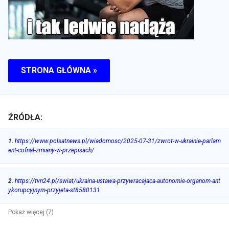
STRONA GŁÓWNA »
ŹRÓDŁA:
1
.
https://www.polsatnews.pl/wiadomosc/2025-07-31/zwrot-w-ukrainie-parlam
ent-cofnal-zmiany-w-przepisach/
2
.
https://tvn24.pl/swiat/ukraina-ustawa-przywracajaca-autonomie-organom-ant
ykorupcyjnym-przyjeta-st8580131
Pokaż więcej (7)