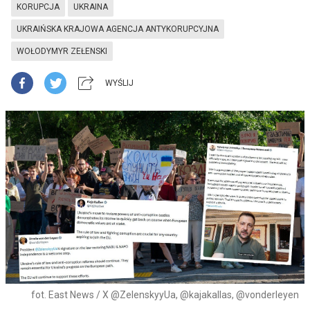
KORUPCJA
UKRAINA
UKRAIŃSKA KRAJOWA AGENCJA ANTYKORUPCYJNA
WOŁODYMYR ZEŁENSKI
WYŚLIJ
fot. East News / X @ZelenskyyUa, @kajakallas, @vonderleyen