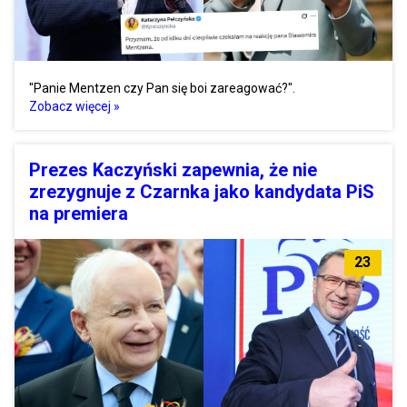
"Panie Mentzen czy Pan się boi zareagować?".
Zobacz więcej »
Prezes Kaczyński zapewnia, że nie
zrezygnuje z Czarnka jako kandydata PiS
na premiera
23