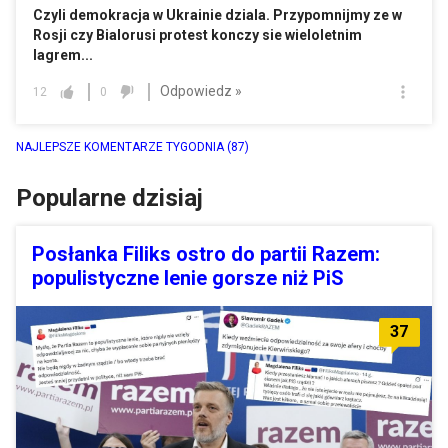
Czyli demokracja w Ukrainie dziala. Przypomnijmy ze w
Rosji czy Bialorusi protest konczy sie wieloletnim
lagrem...
Odpowiedz »
12
0
NAJLEPSZE KOMENTARZE TYGODNIA
(87)
Popularne dzisiaj
Posłanka Filiks ostro do partii Razem:
populistyczne lenie gorsze niż PiS
37