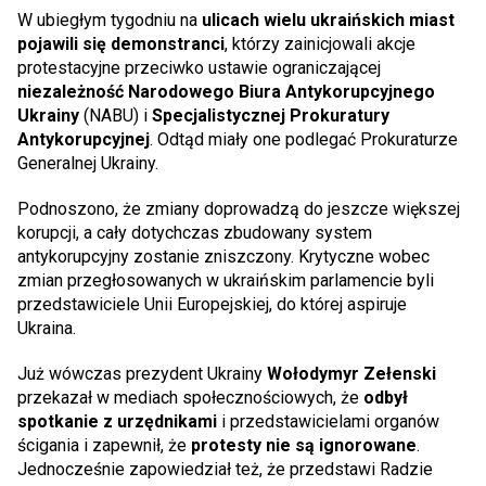
W ubiegłym tygodniu na
ulicach wielu ukraińskich miast
pojawili się demonstranci
, którzy zainicjowali akcje
protestacyjne przeciwko ustawie ograniczającej
niezależność Narodowego Biura Antykorupcyjnego
Ukrainy
(NABU) i
Specjalistycznej Prokuratury
Antykorupcyjnej
. Odtąd miały one podlegać Prokuraturze
Generalnej Ukrainy.
Podnoszono, że zmiany doprowadzą do jeszcze większej
korupcji, a cały dotychczas zbudowany system
antykorupcyjny zostanie zniszczony. Krytyczne wobec
zmian przegłosowanych w ukraińskim parlamencie byli
przedstawiciele Unii Europejskiej, do której aspiruje
Ukraina.
Już wówczas prezydent Ukrainy
Wołodymyr Zełenski
przekazał w mediach społecznościowych, że
odbył
spotkanie z urzędnikami
i przedstawicielami organów
ścigania i zapewnił, że
protesty nie są ignorowane
.
Jednocześnie zapowiedział też, że przedstawi Radzie