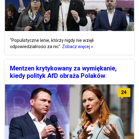
"Populistyczne lenie, którzy nigdy nie wzięli
odpowiedzialności za nic".
Zobacz więcej »
Mentzen krytykowany za wymiękanie,
kiedy polityk AfD obraża Polaków
24