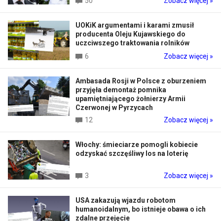
50
Zobacz więcej »
UOKiK argumentami i karami zmusił
producenta Oleju Kujawskiego do
uczciwszego traktowania rolników
6
Zobacz więcej »
Ambasada Rosji w Polsce z oburzeniem
przyjęła demontaż pomnika
upamiętniającego żołnierzy Armii
Czerwonej w Pyrzycach
12
Zobacz więcej »
Włochy: śmieciarze pomogli kobiecie
odzyskać szczęśliwy los na loterię
3
Zobacz więcej »
USA zakazują wjazdu robotom
humanoidalnym, bo istnieje obawa o ich
zdalne przejęcie