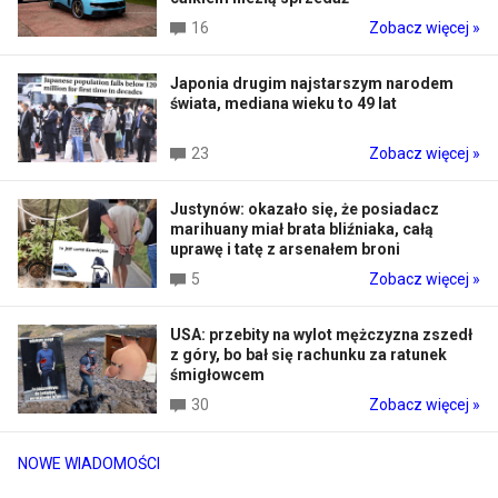
16
Zobacz więcej »
Japonia drugim najstarszym narodem
świata, mediana wieku to 49 lat
23
Zobacz więcej »
Justynów: okazało się, że posiadacz
marihuany miał brata bliźniaka, całą
uprawę i tatę z arsenałem broni
5
Zobacz więcej »
USA: przebity na wylot mężczyzna zszedł
z góry, bo bał się rachunku za ratunek
śmigłowcem
30
Zobacz więcej »
NOWE WIADOMOŚCI