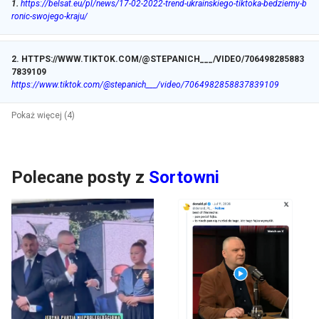
1
.
https://belsat.eu/pl/news/17-02-2022-trend-ukrainskiego-tiktoka-bedziemy-b
ronic-swojego-kraju/
2
.
HTTPS://WWW.TIKTOK.COM/@STEPANICH___/VIDEO/706498285883
7839109
https://www.tiktok.com/@stepanich___/video/7064982858837839109
Pokaż więcej (4)
Polecane posty z
Sortowni