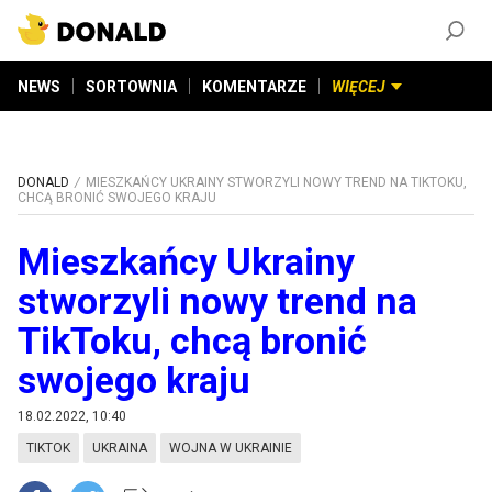
ZAŁÓŻ KONTO
©
2026
DONALD.PL
Wszelkie prawa zastrzeżone
NEWS
SORTOWNIA
KOMENTARZE
WIĘCEJ
DONALD
MIESZKAŃCY UKRAINY STWORZYLI NOWY TREND NA TIKTOKU,
CHCĄ BRONIĆ SWOJEGO KRAJU
Mieszkańcy Ukrainy
stworzyli nowy trend na
TikToku, chcą bronić
swojego kraju
18.02.2022, 10:40
TIKTOK
UKRAINA
WOJNA W UKRAINIE