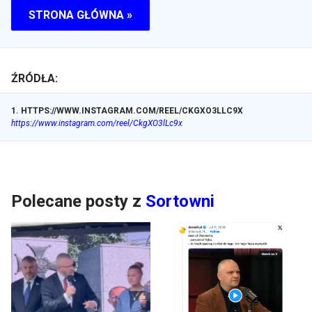
STRONA GŁÓWNA »
ŹRÓDŁA:
1
.
HTTPS://WWW.INSTAGRAM.COM/REEL/CKGXO3LLC9X
https://www.instagram.com/reel/CkgXO3lLc9x
Polecane posty z
Sortowni