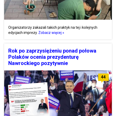
Organizatorzy zakazali takich praktyk na tej i kolejnych
edycjach imprezy.
Zobacz więcej »
Rok po zaprzysiężeniu ponad połowa
Polaków ocenia prezydenturę
Nawrockiego pozytywnie
44