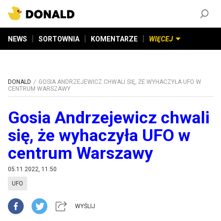
ZAŁÓŻ KONTO
©
2026
DONALD.PL
Wszelkie prawa zastrzeżone
NEWS
SORTOWNIA
KOMENTARZE
WIĘCEJ
DONALD
GOSIA ANDRZEJEWICZ CHWALI SIĘ, ŻE WYHACZYŁA UFO W
CENTRUM WARSZAWY
Gosia Andrzejewicz chwali
się, że wyhaczyła UFO w
centrum Warszawy
05.11.2022, 11:50
UFO
WYŚLIJ