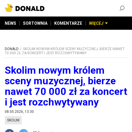
ZAŁÓŻ KONTO
©
2026
DONALD.PL
Wszelkie prawa zastrzeżone
NEWS
SORTOWNIA
KOMENTARZE
WIĘCEJ
DONALD
SKOLIM NOWYM KRÓLEM SCENY MUZYCZNEJ, BIERZE NAWET
70 000 ZŁ ZA KONCERT I JEST ROZCHWYTYWANY
Skolim nowym królem
sceny muzycznej, bierze
nawet 70 000 zł za koncert
i jest rozchwytywany
08.05.2026, 13:30
SKOLIM