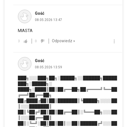
Gość
08.05.2026 13:47
MIASTA
Odpowiedz »
3
0
Gość
08.05.2026 13:59
███╗░░░███╗██╗░█████╗░░██████╗█████
███╗░█████╗░
████╗░████║██║██╔══██╗██╔════╝╚══██
╔══╝██╔══██╗
██╔████╔██║██║███████║╚█████╗░░░░██
║░░░███████║
██║╚██╔╝██║██║██╔══██║░╚═══██╗░░░██
║░░░██╔══██║
██║░╚═╝░██║██║██║░░██║██████╔╝░░░██