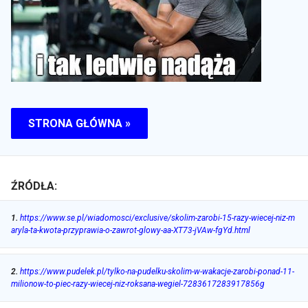
STRONA GŁÓWNA »
ŹRÓDŁA:
1
.
https://www.se.pl/wiadomosci/exclusive/skolim-zarobi-15-razy-wiecej-niz-m
aryla-ta-kwota-przyprawia-o-zawrot-glowy-aa-XT73-jVAw-fgYd.html
2
.
https://www.pudelek.pl/tylko-na-pudelku-skolim-w-wakacje-zarobi-ponad-11-
milionow-to-piec-razy-wiecej-niz-roksana-wegiel-7283617283917856g