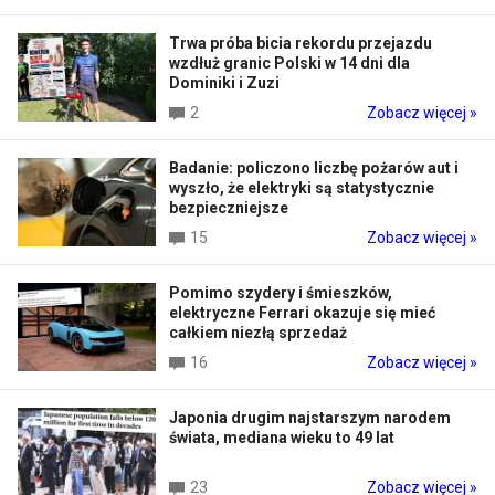
Trwa próba bicia rekordu przejazdu
wzdłuż granic Polski w 14 dni dla
Dominiki i Zuzi
2
Zobacz więcej »
Badanie: policzono liczbę pożarów aut i
wyszło, że elektryki są statystycznie
bezpieczniejsze
15
Zobacz więcej »
Pomimo szydery i śmieszków,
elektryczne Ferrari okazuje się mieć
całkiem niezłą sprzedaż
16
Zobacz więcej »
Japonia drugim najstarszym narodem
świata, mediana wieku to 49 lat
23
Zobacz więcej »