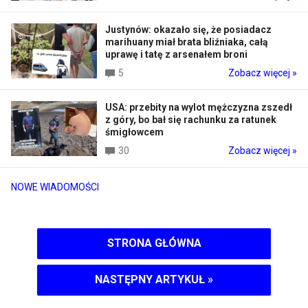
Justynów: okazało się, że posiadacz
marihuany miał brata bliźniaka, całą
uprawę i tatę z arsenałem broni
5
Zobacz więcej »
USA: przebity na wylot mężczyzna zszedł
z góry, bo bał się rachunku za ratunek
śmigłowcem
30
Zobacz więcej »
NOWE WIADOMOŚCI
STRONA GŁÓWNA
NASTĘPNY ARTYKUŁ
»