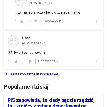
08.05.2026 15:17
Trzymam breloczek hello kitty na pamiatkę.
Odpowiedz »
1
0
Gość
08.05.2026 13:44
#ArtykułSponsorowany
Odpowiedz »
16
0
NAJLEPSZE KOMENTARZE TYGODNIA
(93)
Popularne dzisiaj
PiS zapowiada, że kiedy będzie rządzić,
to Ukraińcy zostaną deportowani na