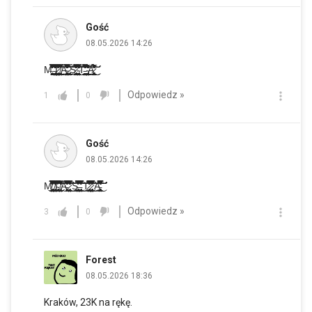
Gość
08.05.2026 14:26
M̶̧̧̧̢̰̮̻͚̩̹̹͓͓͍͚̮̟̞̈̒̐̀̄̃̒̉̒͊̓̓̉͆̌̅̓̀͒͗͒̓̃̓̋̿̔͑͌͑̄̽̈̔̀̀̈́͌̉̓̒̐͑̄̽̈́̎͌̈́́̀͘͘͜͝͠͝ ̵̢̢̢̢̡̢̧̡̛̬̲̞̮̣͓̬̰̤̫͉̞̺̯͙̙͙̠͔̹̹͎̙̟̭̥̘͓̱̯̹̞̳͚̳̱̟̩̲͙͈̙̖͕̲̹̼̼̤͙̮̺̘̗̲̫͙̝̹͉͓̬̼̼̞̫͕̻̟͔̲̰̳͙̼̯̩͙̥͓͔̖̩̰̝̥͔̦͈͕̩͇̤̼̣̹̰̆̀̐̿̓̋̓͌̌̂̓̏̓́̆͛̈́̋͛͒͆̌͌̍̓͊͌̅͊̔̏̽̑́́̌̅̅̐̇̉̇̏̿̋̂̀̑͗͊̃̆̓̈́̈́͗̌̒̋̌̇́̅͐̍̾̅̏̉̈́́͐̍̅̈́̈́͘͘̚̚͘̕͜͠͝͝͠͝ͅͅͅͅͅͅI̷̡̨̧̢̛̛͕͖̼̟̤̭̪̹̤͈̯̲͓̮̬̱̱̥͇̩̬͖̞̱̦̫͖͚̗̝͉̜͓̲̟͖̘̬̬̟͈̖̹͓̺͇̖̱̬̜̥̙̗̫̜̝̯͓̭͍̺̖̺̭̦͍̘̖̬̳̞̳͙̪̤̤̙̳̘̝̦͙̼͗͒͌̾͛̉̊̋͆͌͂̋̆̔̅̓͂̀̊̿͛̈́͑̆̀͑̋́̚͜͜͠͝ͅͅͅ ̸̨̨̡̧̝̗̙̩̭̞͖͚͈̬̞̣̘̬͈̦͙̖̭̮͇̙͎̱̣̙̪̤͙̺̠̹̰̦͖̟͖̩̟̣̲͍̼͙̻͕̹̻͚͔̟͚̖̥̫̭̥͙̖͍͕͉̫̫͔̝̘̮͇̜͎̠͓͔͕̲͎̜̙̗͎͇̣̩͇̙̖̖̝̖͔̮̹͙̩̜̝̤̝̫̣̞͇̭̘͖̲͙̹͉̃̔̈́̈́̀̅͐̌̍̍̈́͐̓̏̿͂̐̑̿̾͋̚͘̚͜͜͝ͅͅͅͅĄ̴̨̧̧̡̨̨̢̧̨̢̛̛̛̥̲̝̬͚͕̲̱̤̭̺̗͙̤̮̫̲͕̮̪̝͓̙͉̞͙̱̙̣̦̲̩̣͚͙̝͇̗̳̟͎̭̥͓̟͉̖̫̯͈̮͓̝͍̩̫̠͎̬͇̦̣̣̪̜̬͔͓̲̞̗̻̙̱͚̻̼̯͔̫͍̼̻͖̠̯̮̯̔̾̐̌̃̋̇̎̉͐̍̅́̎̌͆̉̎̔͒͐̓̉̒́͐̏͗̾͗̈́͌̾̿̉̏͛͌̒̀̌͆̿͊̾̋̅͌͘̚͘̕͘̚͜͜͝͠͝͠͝ͅͅ ̷̨̡̧̡̧̤͓̫̩̼̟͉̟̼̫͖̥͚̭͙̟̱̲̣̱̺̻͎̲̱̟̩̦̖̟̦̱̠͈͎̮̖̱̱̳̱͍͐͂́̽̀̇̿̉͝͠S̷̨̡̢̢̡̡̛̩̞̜̻̞͖̲̯̬͚̖͓̠̬̼͚̙̦̖͔̹̣̭̩͉͔̹̰̦̳̯̩͔̙͈͈̳̣͍͈̞̤̬̣͇̺͖̎̊̓̓̊̔̎̍̌̓́̉͛͑̅̈́̓͂̉̔͑̊̀̐̈́̊̒̏̂̀̆͂͑̔̓̀̑̈̉̍̂̀̋̎̚̕̚̚̕̚͠͠͠͠͝ ̴̢̢̧̧̢̨̡̧̛̛͈̮̞͕̜̙̟̺͓̭̟͎̳̮̣̠̝͔̟̝̫̞̻̳͓͓͍̩̪̻͙̦͓̲͓͖̙͖̥̭̹̼̲̱͉͙͍͔̤̻̳͉̖̤͖͓̠͈͉̭͙̳̮̙̟̬͎̫̉̿̑̃̌̋̌̈́̀̈́̋́̉̀̓̃̉̾̅̏̒̒͋̌̀̒̆̈́̐̔́͛̇̓́͐͗̎̔̈́̄͆̌̃͛́͆̽́̄͒͗͗̏̓̍̌͂̏͐̀̿́͗̒̎̆̒̎͆̔̒́̇̾̽̈́̏̅̓̅͌̓͌̃̀̈́͆͒̐́͗̐͂͛̀̅̅̆͋̚̕̕̚̕̕͜͜͝͝͝͝͝͠͠͝ͅͅͅT̵̨̨̛̛̘̩͖̗̺̦͇̤̳͈̳̩̺͚̙͓̯̖̥͍̜̜̗̮̬͓͔̘̱̹͔̙̹̰̝̖̫̹͈̜̘͙̻̲͎̦̺̖̟̩̟͚̰̼̦̫͙͓̹͕͙̠̗̞͔͕̪̹̯̪͙̰̘̠͈͔̘̤͍͓͈͇̬͚̥̙̯͉̭̠̃͆̿͌̑̉͗̍͑̀̍̊̈͑̑͌̾̅́̓̽̾̈́́́̾̔̑͒̅̾̋̊̑̐͋͛̒͆̐́̾̈́̈́̾͒͌͐̆͂͑̈̎̄͂̓̅͗̚͘̚͜͝͝͝͝͝͠ͅͅ ̴̢̧̧̨̨̢̢̡̢̨̡̛̛̛̻͎̥̤͚̙̮̳̝̗̤̜̝̟͇̭̺̘͙͓̹̱̞̣̩̺͖̹̟͍̠͎͎̼̱̟̺͎͉̜͚̭͎͇̗̜͙͔͇̪̯͈̣̦͉͔̪̹̜̗͓̮͕̩͔͇̱̻̝̻̘̟͓̤͓̻̜͚̯̟̺͇̱͎̭͕̼̣̗̻̖͇͂̏͐̊̒̆͗̀̉̋̓͛̐͆̾́̎̍̌̾̔̋̃̅̃͑̀͒̈̐́̊̔̍̉̋͑̈́̎͂̋͛͛͗̑̓͂̊̓͐͋̽̂̆̈́̀̔̾̍̓͛̇͂̈́̕͘͘̕͜͜͠͠͠͠ͅͅͅA̷̡̧̧̡̢̧̧̢̡̛͚̯̞̣̰̪̪̥̘͔̗̼͔̲̮̯̘͙̗̻̺̠̰̝͕͕͙͈͕͉̰̰͖̲͇͍̺͍͖͈̱̞͈̤͔̳̻̥̫̣̜̠̮̠̹͖̖͇̻̭͎̭̱̩̻̲̼̘̼̠̥̪͇̜̳̗̻̼̟̘̥̗̋̇̀́͑̅̇̐̽̈̑͑̽͛̓̓̃̓̽̃͐̅̏̐̑̅̊̀͂͊̔̈́͂́̀͂̓̉̓̋̍́̒̍̇͑͐̈́̊̑̈́͒̌̒̂̅͒̌̾̂̑̐̓͘̕̕̚͘͜͜͝͝͝͠ͅͅͅͅͅ
Odpowiedz »
1
0
Gość
08.05.2026 14:26
M̸̢̡̡̧̢̧̡̡̢̢̨̨̧̡̡̨̨̢̛̛̘̥͎͕̰̼̘̞̝͉̜̱̳͇͕̟̳̟̣͎̖̬̪̱̝̝͔͉̦͔̺̭̹̖͇͉͍͎̩͔̘̞̦̦̖̲̫̮̮̰̳̘̠̲̮̞͎͙͖̪͔̯̯͈̹̬̪̖̭̳̬̳̤̙̟̘͇̤͍̟̞̞̖̬̭̯͓̮̫̜̩̩͚̗̠̝͍͓̦̰̺͚̘͖͎̞̫̪̤̞̪̦̝̞̟͈̗̞̰̣̙̝̮͎̭̅̍̍̓̐̽̄̅͗̓̎́̀̔̂͑̊̈́̽̉͛́́̅̏́͐͂̀̔̔́̊̒̓̄͛̅̀͑͌̾̈́͑̍́̿͗̈̈̓̊͋̌̀̓̽̈͆̐̐͑̆̃̾͐̐͐̾̍̓̽̈̊̓͋̾̈́̾̈́̔͂̓͂̉̊̈́͆͂̇͂̐̓̾͂͑̀̒̽̈́̔͛̔̊̊̓̀̈́̏̈́͛̽̊̿̒̔́̏̾̋̑̌͆͆̍̿̆̈͗͊̈́͋̐̏̓̀̏̎̌̆̅̑̈́͒̂͐̈́̂͗̔͛͛͛̌̏̉̂͗̂̎́̽͌̓̔͛̊̓͑̀͂͘̕̕͘̕͘͘͘͘̚͜͜͝͝͝͝͝͝͠͝͠͝͠͝͝ͅͅͅͅͅ ̸̧̡̛̛̝̹̬̣͉̭̫̲͕̝̼̗͖̼̲̘͍̞̘͖͈̖̳̼͕̠̠͇̱̩̳̫̥̱̜͙̤͖͚̰̤̙͇͖̳͔̙̗̲̤̥̾͌̊̿̈́͋͗̆̆́̇́̓̇̍̽̾̔͐͗̑́͑̽̈́̑̀̾̓̓̃͒̀͘̕͘̚͜͝͠ͅĮ̴̨̧̡̢̡̡̧̢̨̧͉̬͇͎͖͓̜̭͖̠̱̟̪̙̣̰̬̣̝̞̰̳͖͕͉͚͖͔̖̤̬͔̗̘̘̼̙͔͙̯̱̜͖̘̫͓͔̦͓͚̭͍̲̱̳̦̞͓̰̩̻̗̦̰̫͈̻̹̖͇̱̬̳̰̙͚̼̹̘̪̻̰͇̰̣̞̟̰̪͖͔̥̱̠̱̳̼͖̮͓͈̝͔̻͈̻̮̰̜͈̗̥͚̯̮̳̺̱̳͉̞̫̣͍̖̹̯̗̹͖̠̱̓͗̿́̐̋̇͆̉̆͐̏̉̇̈͐̎̀̈́͆̋́͌̑̆̆̂̄́̃̑̌̓͜͜͜͜͜͝͠͝ͅ ̸̧̧̧̡̛̛̛̹̯̤̟͈͓͇̱͎̘̰̗̰͙̤͔̲̼̞̞̣͙̥̦̻̹͈̜̖̼̫͓̥̯͇̮̤̥̜̗͎̮̖̘̼̅̇̾̓̀̃̑́́̒̆̅̏̉̋̀̌̈́̆̔̋͊̈́̋͋̌̍͋̑̍̃̾̍̊͌̂̊͌̿͊̌̇̄̽̈͊͆̽̈́̑̊̐͛͂̑̚̕̚̕͝͠͝͝Á̵̡̛̛͓͎͕̲͓̖̮̞̘̥̥̌͒̾̒̊̆̏́̋̄͗͋̽͑̇̒͐́̂͑̊̈́̇̋͊̋̀̊͗̓͗̾̅̽͌̈́́̿̀̀͊̈́̋̐̃̂̍̔̐̎̂͐̂͋̿̏̑̓͗̈́͊̿̍̍̑̀͛͑̆̐̏́̈́͒̎̈̓̒͑͌̔̄͑̏͂̾̾͑͑̏͐̐́̐̂̓͂̓̈́͌̎͊̋̇̿̾͌̓́̆̀̍̾͗̌̎̐̆̑̏̏̄̈́̉̑̊̽͂͛̍̈́̀̇͘̚̕̚̚͘̕͘̕͘͝͠͠͝͝͝͝͝͝͝͠ͅ ̷̢̧̡̨̡̧̨̨̧̢̧̛̛̛̛̛͍̪̱̣̹͎̖̳̯̼̬̺̬͈͍̠̱͔̭̝̺̞̞̼͕̖̗̯͖̳̬̦̬̤͓̫̺̳̩͓͔͇̮̣͎̥͈͓͉̫̳̞͈̟͔̯̥͔͓͇͇̳̟̳̰̺͔̦̝͚̝̮̬̳̱̣͇͖̖̤̦̮̙̙̻̱̫͚̘̲͇̣̬̥̣̺̟̦͚͈̳̱̖̖͉̺̩̦̖̖̙̹̲̪̲͎̩͓̲͇̤̭͙̘̼̺̱̘͔͇̹̖͙͔̱͖͚̳̩͆̂̂̆͋̉̈̃́̂̍́͐̿̅̏̑̄̽̃̋̂̾̀̏̑́͆͛̐̀̌̌̾̐̔̏̿͒̒̎́̆̐͊̏̀̑̒͋͐͋̾̀̑͛͆̃̆̋̓̈̄̍̌͌̾́̔̑̓̀̋̀̈́͒̌̅̉̓̀̍̂̉̉̂̉̐͋̈́̉͛̋̀̃̍̅͐̋̓͛̓̊̇̎̓̈́̌̀̈́̆͋͂̀̋̌́̄̂̈͆̋̏̈́̑͗͒̈́̄̅̇͆̆̽̀́̀̍͑͋͆̕̕̕̚̕̚̚̚̚̕͘̚̚͘̚͘͜͜͜͜͜͜͜͠͠͠͝ͅͅͅ S̵̡̧̡̨̢̧̧̛̳̙̜̹͕̙̙̤̮̦̻̱̦̲̫͚̝͇̜̺̲̮̗̻̠͕̬͍̭̰͚͖̮̩͉̙̰͓̰͉̝̙̣̳̣̭͔̘͈̮̠͉̥̤̻̺̯̣̖̬̞̲̼̬̍͑͊̀̌͌̌̅̿̈́̿̒̄̆̓̎̚͜͠͝ͅͅͅ ̵̨̧̢̡̧̡̧̨̨̧̛͉̻͎̻̹̗̯̰̺̹̼̖̗̮̫͔͙͚̮̯̺̗͖̣͇̳͙̮̩͙̦̠͙̗̯̮͔̣̣̮͕̝̜̳̬̼͚͈̤̝͓͍͚̺̦̮͉̗̬̠̬̺̼̱̭̬͓̣̤̗͙̙͔̹̠̘̝͙͍̲̩̠͔̞̩̜̱͖̻̫̼̯͖̲͉̘͔͙̙͙̮͚̣̠̞̞̼͎̗̒̃́̋͑̅̾̉̑̿̓͒̌̌̃̉͗̽̒̈́̂̎͂͒̐̋͋̉̄͋̄̽̄̿̅́̿̆̆̔̾̀͆̃͆͂́͒̈́̀̾͑̈́̃̋͒͂͊̽͛̈́͋̈̆̓̇̒̓̇͒̀̆͑́͆̚̕͘̕͜͜͜͠͠͝͠͠ͅͅͅͅ Ţ̷̢̡̢̛̛̛̫͙͇͖͔̰̜͙͉̪̣̩̻̮̗̗̺̩̭͖̞̗̰͉̻̙̞̙̬͈̜̠̠͉̹͓͎̼̘̜̝͔͕̭̭͔͔͙̤̬͉̠̬̹͈̪͎̼̹̖̟̺̹̤̬̮̺̳̺̬̠̳̹̘̣̖͓̳̼̲͈̦̪̞̟̩͖̯̬̹͈̭̫̅̔́͋̊͋̒̔́̀͌͒́̈́͗́̈́̒̅̄́̆́̄͑̇̀̂̐̽͐̏͊͑̽̀̓̍̃͆̈́͊̏́̏́͆̂̓̔̒̎̓̈͐͒̾̾̐͂̇̐̾̆́̃̈́̋̋̔̈̓́̌̂̽̚̚̕̚̚͘͘͘͜͝͝͠͝ ̷̧̡̨̡̨̨̧̡̨̢̧̢̛̛̛̺̮͉̠̫͕̗̬̞͓̣̲̺̥͈̗͓͙̣͓̬̹͎͉͉̤͓͔̩̼̜͚͕͉͎̝͖̭̱̤̫̮̩̗͎̪̗̘͕͍̞̗̜͙̪͚̟̺̬̗͇̼̹̙̱͔͍̭̘̮̜̦͈̻̤̟̩̣͖̱͖̥̜͓̲͓͈̙̩͍̝̪͚̦͎̖͍̟̝͇̼̬̱̫̭͇͉̹͕͇̗̥̜̗̯̘̜̖̣̼̪̤̗̫̜͖̻͚̯̖̤̣͇̭͔̞͇̯̪͉̖̩̈́̆̅̅̿̀͋̔͊̐̓͒͛͐̓͛̉̂͂̾̀͆̐̏̎͊͑́͌̊̀́̽̑̿͌̈́̿͑̐͗̄͒̇́̌͆̉̊́͋̈́̋̄̀̈̊̽̄̈́́̓̏́̑̐̽͛̈́͌͑̈́̀̈́̈́̑͛̄̆̄̒̐̌̓̔͊̅͛̿͑̏͐̍̈́̀͋͐̌̑͗̏̄̌͗͋̋̎̓̽̎́̅̇̀͑͛̉̀̾͗̾̆͂̍͆̑͑̈̉̐͛͐̈́͗̽̋̽͑͘͘̕̕͘͘͘͘̕̚̚̕͜͜͜͝͝͠͝͠͝͠͝͠͠͠ͅͅͅͅ Ä̵̢̧̨̡̨̡̨̨̛̛̘̣̝͔̬̼̺̳̮̫̰̫̝̞̥̞̜̘̣̱̣̩̤͔͕͓̟̭̳͈̝͙͈̘͍͍̺̳͙̞̲̩̱̣̗̘̥̩̪͇̱̗͓̖̪̪͚̩͈͖̜͉̟̬̣͇̺̼͔̬̗̫̦̜̹̭̘̣̯͚̪̯̳̟͕͖̮̝̱̻̘̪̺̹͚̖̫̩̗̻̲͇̹̟͈́̓̆̀́̓̂̋̐̓̈́͐͋̈́̌̾̐͌̏̋̂͑̒͂͂͊̊̒̏̔̌͂͂̋̓̉̌͛̊̋͂̋̇̀̒̿̆̓̆̿̅̉̾̈́͋̒͆̆̆̅͆̋͛́̌͛̓͌͋̈́̃͋̋̏̅͊͑͋͊̑̀̿̽͊̄́͌̀͌̂̿̓̿̒͌̑̒͗͌̎͂͐͌͌̈̆̎́́̓̿́̒̋̄̅̌͐̓́̑͌̐̓̎͑́̊̑̔̅͆͂́͋͋̋̄̄̏̎̐̀͋͊̂̀̌̚̕͘̕͘͘͘͘̚̕̚͜͠͠͠͝͠͠͝͠͝ͅ
Odpowiedz »
3
0
Forest
08.05.2026 18:36
Kraków, 23K na rękę.