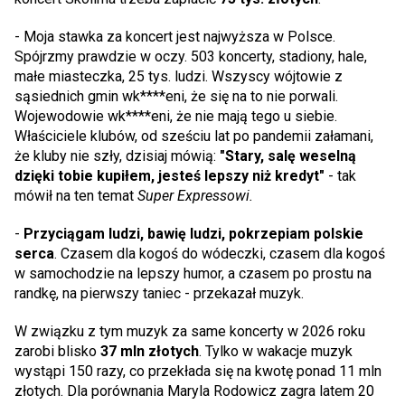
- Moja stawka za koncert jest najwyższa w Polsce.
Spójrzmy prawdzie w oczy. 503 koncerty, stadiony, hale,
małe miasteczka, 25 tys. ludzi. Wszyscy wójtowie z
sąsiednich gmin wk****eni, że się na to nie porwali.
Wojewodowie wk****eni, że nie mają tego u siebie.
Właściciele klubów, od sześciu lat po pandemii załamani,
że kluby nie szły, dzisiaj mówią:
"Stary, salę weselną
dzięki tobie kupiłem, jesteś lepszy niż kredyt"
- tak
mówił na ten temat
Super Expressowi.
-
Przyciągam ludzi, bawię ludzi, pokrzepiam polskie
serca
. Czasem dla kogoś do wódeczki, czasem dla kogoś
w samochodzie na lepszy humor, a czasem po prostu na
randkę, na pierwszy taniec - przekazał muzyk.
W związku z tym muzyk za same koncerty w 2026 roku
zarobi blisko
37 mln złotych
. Tylko w wakacje muzyk
wystąpi 150 razy, co przekłada się na kwotę ponad 11 mln
złotych. Dla porównania Maryla Rodowicz zagra latem 20