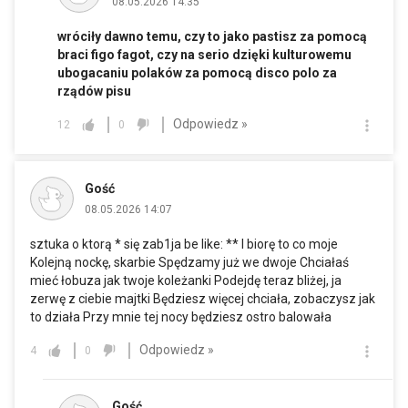
08.05.2026 14:35
wróciły dawno temu, czy to jako pastisz za pomocą
braci figo fagot, czy na serio dzięki kulturowemu
ubogacaniu polaków za pomocą disco polo za
rządów pisu
Odpowiedz »
12
0
Gość
08.05.2026 14:07
sztuka o ktorą * się zab1ja be like: ** I biorę to co moje
Kolejną nockę, skarbie Spędzamy już we dwoje Chciałaś
mieć łobuza jak twoje koleżanki Podejdę teraz bliżej, ja
zerwę z ciebie majtki Będziesz więcej chciała, zobaczysz jak
to działa Przy mnie tej nocy będziesz ostro balowała
Odpowiedz »
4
0
Gość