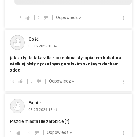
Odpowiedz »
2
0
Gość
08.05.2026 13:47
jaki artysta taka villa - ocieplona styropianem kubatura
wielkiej płyty z przaśnym góralskim skośnym dachem
xddd
Odpowiedz »
10
0
Fajnie
08.05.2026 13:46
Piszcie miasta i ile zarobicie [*]
Odpowiedz »
1
0