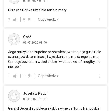
09.05.2026 09:37
Przaśna Polska uwielbia takie klimaty
Odpowiedz »
3
0
Gość
09.05.2026 08:40
Jego muzyka to zupełne przeciwieństwo mojego gustu, ale
szanuję za determinację i wyciskanie na maxa tego co ma.
Grinduje bez dram wokół siebie i w zasadzie już mógłby nic
nie robić.
Odpowiedz »
1
1
Józefa z PSLu
08.05.2026 15:31
Gerard Depardieu poleca ekskluzywne perfumy francuskie