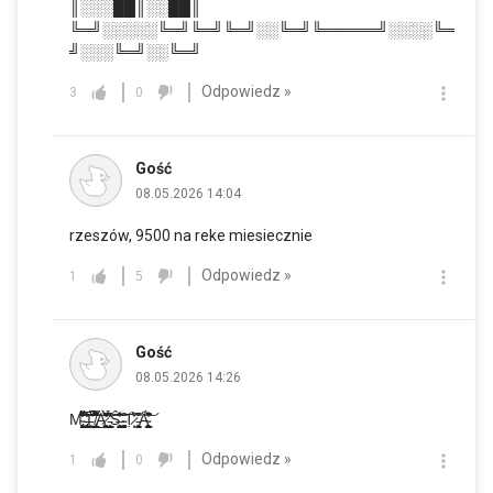
║░░░██║░░██║
╚═╝░░░░░╚═╝╚═╝╚═╝░░╚═╝╚═════╝░░░░╚═
╝░░░╚═╝░░╚═╝
Odpowiedz »
3
0
Gość
08.05.2026 14:04
rzeszów, 9500 na reke miesiecznie
Odpowiedz »
1
5
Gość
08.05.2026 14:26
M̴̨̢̮̭̻͖̦̯̔́͋́͌́̂̔̕̚͜ ̵̧̢̝͓̰̫͓̦̱̝̙͕̝̖̰̍̀̅̃͂͑̒͊͗͝I̵̛͕͉̱̦͖͛̈́́͝ ̸̢̢̰͎̫̰͇̮̯̖̦̱̿͑̆͌̈́̈́̀̆̂͋͋̚͘͜͝A̷̛̛̞̼͚̭̍͊̀̓̀̋̃͗̈̚ ̵͙͕͇̭̯͇̘́̔̓̓̀̚͝Ŝ̶̳̬̼̮̞̰͓̪̻͈͋̂̓͗͑͆̃͝ ̴̧̼̯̜̠͚͒͑Ṭ̷̩͙̐̉͒̓ ̵̻̭͍̪̭͉̙̜͒͗̋̌̚ͅÅ̴̙͎̜͇̹̜̰̻̰̗̞̠͖̝͒͆̀͊̍̓̾̚͝ͅ
Odpowiedz »
1
0