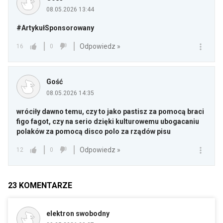
08.05.2026 13:44
#ArtykułSponsorowany
Odpowiedz »
16
0
Gość
08.05.2026 14:35
wróciły dawno temu, czy to jako pastisz za pomocą braci
figo fagot, czy na serio dzięki kulturowemu ubogacaniu
polaków za pomocą disco polo za rządów pisu
Odpowiedz »
12
0
23
KOMENTARZE
elektron swobodny