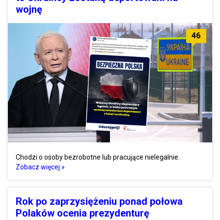
wojnę
46
Chodzi o osoby bezrobotne lub pracujące nielegalnie.
Zobacz więcej »
Rok po zaprzysiężeniu ponad połowa
Polaków ocenia prezydenturę