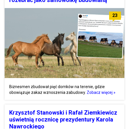
rozebrać jako samowolkę budowlaną
23
Biznesmen zbudował pięć domków na terenie, gdzie
obowiązuje zakaz wznoszenia zabudowy.
Zobacz więcej »
Krzysztof Stanowski i Rafał Ziemkiewicz
uświetnią rocznicę prezydentury Karola
Nawrockiego