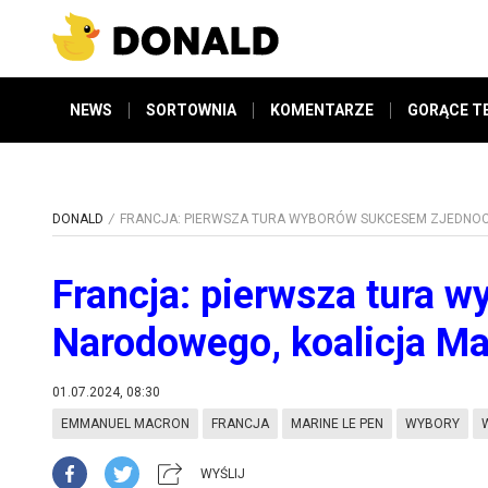
NEWS
SORTOWNIA
KOMENTARZE
GORĄCE T
DONALD
FRANCJA: PIERWSZA TURA WYBORÓW SUKCESEM ZJEDNOC
Francja: pierwsza tura 
Narodowego, koalicja Ma
01.07.2024, 08:30
EMMANUEL MACRON
FRANCJA
MARINE LE PEN
WYBORY
WYŚLIJ