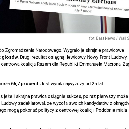
fot. East News / Wall 
o Zgromadzenia Narodowego. Wygrało je skrajnie prawicowe
t głosów
. Drugi rezultat osiągnął lewicowy Nowy Front Ludowy, 
e centrowa koalicja Razem dla Republiki Emmanuela Macrona. Z
iosła
66,7 procent
. Jest wynik najwyższy od 25 lat.
s jeżeli skrajna prawica osiągnie sukces, po raz pierwszy moż
Ludowy zadeklarował, że wycofa swoich kandydatów z okręgów
o mogą pokonać politycy z centrowej koalicji. Podobnie miała