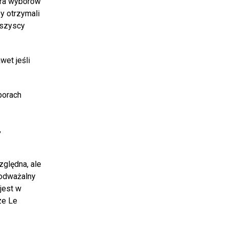
ura wyborów
y otrzymali
wszyscy
wet jeśli
borach
,
zględna, ale
podważalny
jest w
ze Le