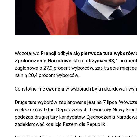
Wczoraj we
Francji
odbyła się
pierwsza tura wyborów
d
Zjednoczenie Narodowe
, które otrzymało
33,1 procen
zagłosowało 27,9 procent wyborców, zaś trzecie miejsc
na nią 20,4 procent wyborców.
Co istotne
frekwencja
w wyborach była rekordowa i wyn
Druga tura wyborów zaplanowana jest na 7 lipca. Wówcza
większość w Izbie Deputowanych. Lewicowy Nowy Front 
podczas drugiej tury kandydatów Zjednoczenia Narodoweg
zadeklarować koalicja Razem dla Republiki.