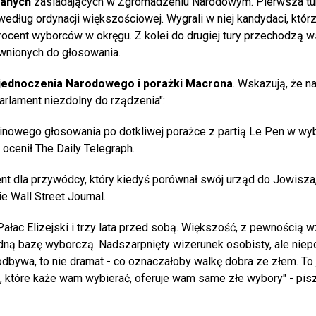
anych
zasiadających w Zgromadzeniu Narodowym. Pierwsza t
dług ordynacji większościowej. Wygrali w niej kandydaci, którz
procent wyborców w okręgu. Z kolei do drugiej tury przechodzą 
awnionych do głosowania.
jednoczenia Narodowego i porażki Macrona
. Wskazują, że na
parlament niezdolny do rządzenia":
inowego głosowania po dotkliwej porażce z partią Le Pen w wy
 ocenił The Daily Telegraph.
nt dla przywódcy, który kiedyś porównał swój urząd do Jowisza
e Wall Street Journal.
ac Elizejski i trzy lata przed sobą. Większość, z pewnością w
ną bazę wyborczą. Nadszarpnięty wizerunek osobisty, ale nie
 odbywa, to nie dramat - co oznaczałoby walkę dobra ze złem. To 
e, które każe wam wybierać, oferuje wam same złe wybory" - pis