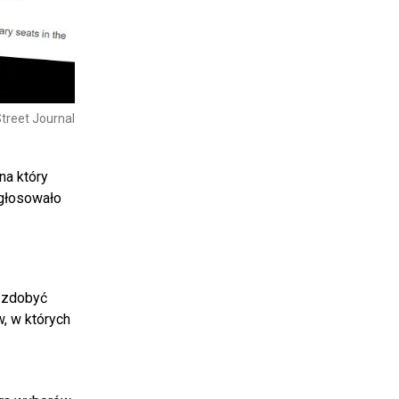
Street Journal
na który
agłosowało
e zdobyć
, w których