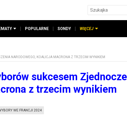
EMATY
POPULARNE
SONDY
WIĘCEJ
ZENIA NARODOWEGO, KOALICJA MACRONA Z TRZECIM WYNIKIEM
wyborów sukcesem Zjednocze
crona z trzecim wynikiem
WYBORY WE FRANCJI 2024