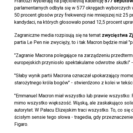
Francuzi wybierają na pięcioletnią kadencję
577 deputow
parlamentarnych odbyła się w 577 okręgach wyborczych we
50 procent głosów przy frekwencji nie mniejszej niż 25 
kandydaci, na których głosowało ponad 12,5 procent upr
Zagraniczne media rozpisują się na temat
zwycięstwa Z
partia Le Pen nie zwycięży, to i tak Macron będzie miał "
"Zagranie Macrona polegające na zarządzeniu przedterm
europejskich przyniosło spektakularne odwrotne skutki" -
"Słaby wynik partii Macrona oznaczał upokarzający mome
starożytnego króla bogów" - stwierdzono z kolei w tekści
"Emmanuel Macron miał wszystko lub prawie wszystko: Pał
mimo wszystko większość. Wąską, ale zaskakująco solid
autorytet. W Pałacu Elizejskim traci wszystko. To, co się
ścisłym sensie tego słowa - tragedia, gdy przeznaczeni
Figaro.