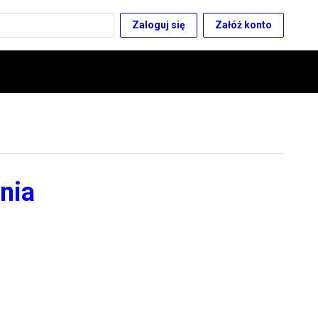
Zaloguj się
Załóż konto
nia