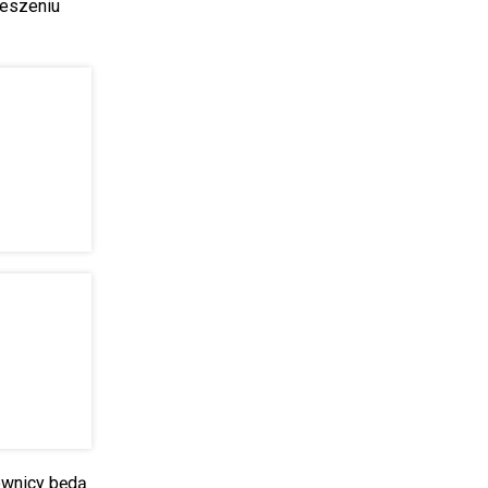
ieszeniu
kownicy będą