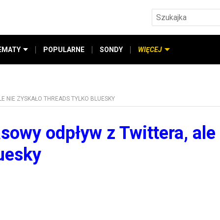
EMATY
POPULARNE
SONDY
WIĘCEJ
E NIE ZYSKAŁO THREADS TYLKO BLUESKY
owy odpływ z Twittera, ale 
luesky