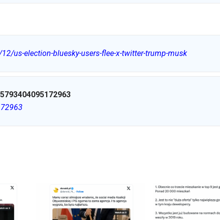
2/us-election-bluesky-users-flee-x-twitter-trump-musk
5793404095172963
172963