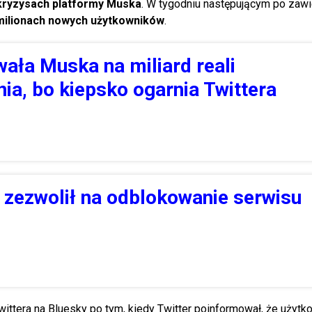
 kryzysach platformy Muska
. W tygodniu następującym po zaw
milionach nowych użytkowników
.
wała Muska na miliard reali
a, bo kiepsko ogarnia Twittera
d zezwolił na odblokowanie serwisu
wittera na Bluesky po tym, kiedy Twitter poinformował, że użyt