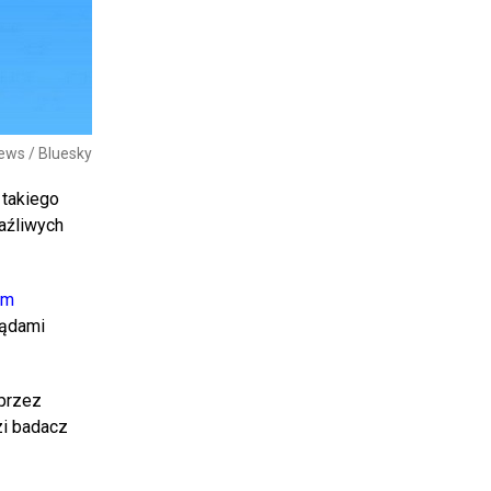
News / Bluesky
 takiego
raźliwych
em
lądami
 przez
zi badacz