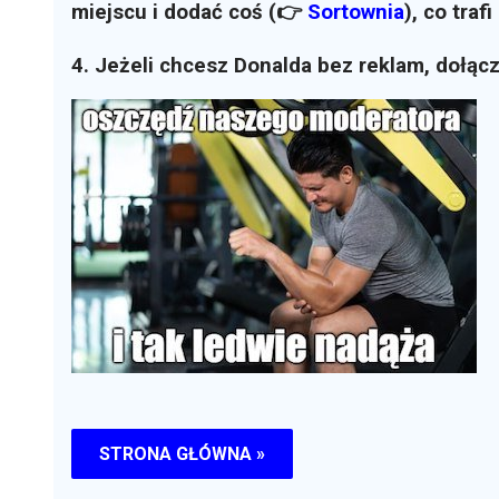
miejscu i dodać coś (👉
Sortownia
)
, co traf
4. Jeżeli chcesz Donalda bez reklam, dołąc
STRONA GŁÓWNA »