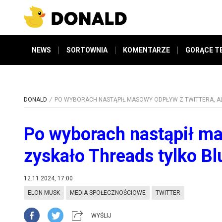
NEWS
SORTOWNIA
KOMENTARZE
GORĄCE T
DONALD
PO WYBORACH NASTĄPIŁ MASOWY ODPŁYW Z TWITTERA, AL
Po wyborach nastąpił mas
zyskało Threads tylko B
12.11.2024, 17:00
ELON MUSK
MEDIA SPOŁECZNOŚCIOWE
TWITTER
WYŚLIJ