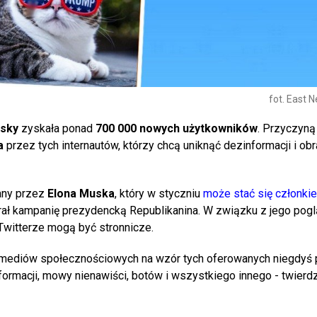
fot. East 
esky
zyskała ponad
700 000 nowych użytkowników
. Przyczyną
a
przez tych internautów, którzy chcą uniknąć dezinformacji i ob
zany przez
Elona Muska
, który w styczniu
może stać się członki
erał kampanię prezydencką Republikanina. W związku z jego pog
 Twitterze mogą być stronnicze.
ć z mediów społecznościowych na wzór tych oferowanych niegdyś
formacji, mowy nienawiści, botów i wszystkiego innego - twierd