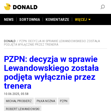
ZAŁÓŻ KONTO
©
2026
DONALD.PL
Wszelkie prawa zastrzeżone
NEWS
SORTOWNIA
KOMENTARZE
WIĘCEJ
DONALD
PZPN: DECYZJA W SPRAWIE LEWANDOWSKIEGO ZOSTAŁA
PODJĘTA WYŁĄCZNIE PRZEZ TRENERA
PZPN: decyzja w sprawie
Lewandowskiego została
podjęta wyłącznie przez
trenera
10.06.2025, 05:58
MICHAŁ PROBIERZ
PIŁKA NOŻNA
PZPN
ROBERT LEWANDOWSKI