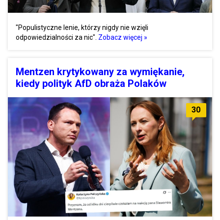
"Populistyczne lenie, którzy nigdy nie wzięli
odpowiedzialności za nic".
Zobacz więcej »
Mentzen krytykowany za wymiękanie,
kiedy polityk AfD obraża Polaków
30