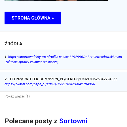
STRONA GŁÓWNA »
ŹRÓDŁA:
1
.
https://sportowefakty.wp.pl/pilka-nozna/1192990/robert-lewandowski-mam
-zal-takie-sprawy-zalatwia-sie-inaczej
2
.
HTTPS://TWITTER.COM/PZPN_PL/STATUS/1932183626042794356
https://twitter.com/pzpn_pl/status/1932183626042794356
Pokaż więcej (1)
Polecane posty z
Sortowni