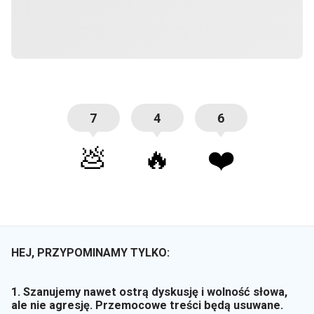
7
4
6
💩
🔥
❤️
HEJ, PRZYPOMINAMY TYLKO:
1. Szanujemy nawet ostrą dyskusję i wolność słowa,
ale nie agresję. Przemocowe treści będą usuwane.