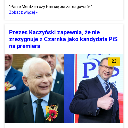
"Panie Mentzen czy Pan się boi zareagować?".
Zobacz więcej »
Prezes Kaczyński zapewnia, że nie
zrezygnuje z Czarnka jako kandydata PiS
na premiera
23