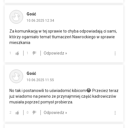
Gość
10.06.2025 12:34
Za komunikację w tej sprawie to chyba odpowiadają ci sami,
którzy ogarniało temat tłumaczeń Nawrockiego w sprawie
mieszkania
Odpowiedz »
1
1
Gość
10.06.2025 11:55
😂
No tak i postanowili to uświadomić kibicom
Przecież teraz
już wiadomo na pewno że przynajmniej część kadrowiczów
musiała poprzeć pomysł probierza.
Odpowiedz »
2
0