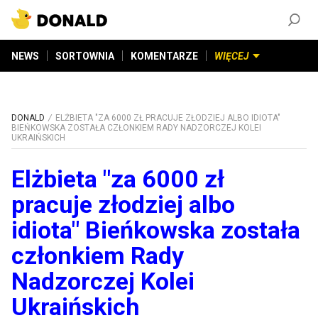
ZAŁÓŻ KONTO
©
2026
DONALD.PL
Wszelkie prawa zastrzeżone
NEWS
SORTOWNIA
KOMENTARZE
WIĘCEJ
DONALD
ELŻBIETA "ZA 6000 ZŁ PRACUJE ZŁODZIEJ ALBO IDIOTA"
BIEŃKOWSKA ZOSTAŁA CZŁONKIEM RADY NADZORCZEJ KOLEI
UKRAIŃSKICH
Elżbieta "za 6000 zł
pracuje złodziej albo
idiota" Bieńkowska została
członkiem Rady
Nadzorczej Kolei
Ukraińskich