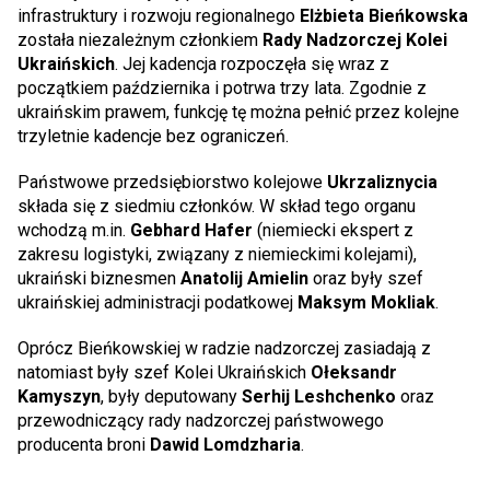
infrastruktury i rozwoju regionalnego
Elżbieta Bieńkowska
została niezależnym członkiem
Rady Nadzorczej Kolei
Ukraińskich
. Jej kadencja rozpoczęła się wraz z
początkiem października i potrwa trzy lata. Zgodnie z
ukraińskim prawem, funkcję tę można pełnić przez kolejne
trzyletnie kadencje bez ograniczeń.
Państwowe przedsiębiorstwo kolejowe
Ukrzaliznycia
składa się z siedmiu członków. W skład tego organu
wchodzą m.in.
Gebhard Hafer
(niemiecki ekspert z
zakresu logistyki, związany z niemieckimi kolejami),
ukraiński biznesmen
Anatolij Amielin
oraz były szef
ukraińskiej administracji podatkowej
Maksym Mokliak
.
Oprócz Bieńkowskiej w radzie nadzorczej zasiadają z
natomiast były szef Kolei Ukraińskich
Ołeksandr
Kamyszyn
, były deputowany
Serhij Leshchenko
oraz
przewodniczący rady nadzorczej państwowego
producenta broni
Dawid Lomdzharia
.