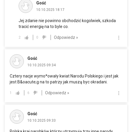
Gość
10.10.2025 18:17
Jej zdanie nie powinno obchodzić kogolwiek, szkoda
tracić energię na to byle co.
Odpowiedz »
2
0
Gość
10.10.2025 09:34
Cztery nacje wymo*owały kwiat Narodu Polskiego i jest jak
jest B&oacute;g na to patrzy jak muszą byc okradani.
Odpowiedz »
1
6
Gość
10.10.2025 09:33
Polska kraj parobków którzy utrzymują trzy inne narody.