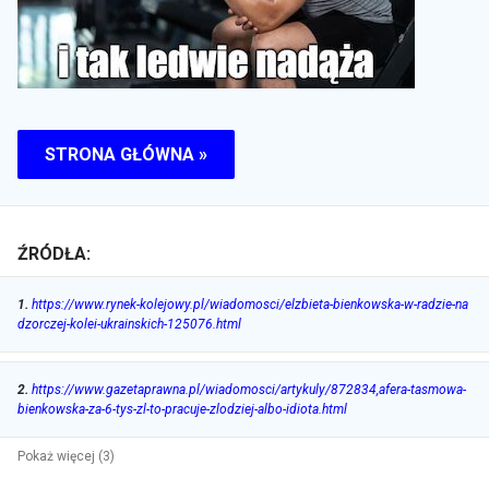
STRONA GŁÓWNA »
ŹRÓDŁA:
1
.
https://www.rynek-kolejowy.pl/wiadomosci/elzbieta-bienkowska-w-radzie-na
dzorczej-kolei-ukrainskich-125076.html
2
.
https://www.gazetaprawna.pl/wiadomosci/artykuly/872834,afera-tasmowa-
bienkowska-za-6-tys-zl-to-pracuje-zlodziej-albo-idiota.html
Pokaż więcej (3)