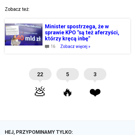
Zobacz też:
Minister spostrzega, że w
sprawie KPO "są też aferzyści,
którzy kręcą inbę"
16
Zobacz więcej »
22
5
3
💩
🔥
❤️
HEJ, PRZYPOMINAMY TYLKO: