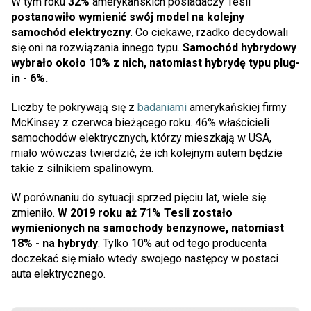
W tym roku
32%
amerykańskich posiadaczy Tesli
postanowiło wymienić swój model na kolejny
samochód elektryczny
. Co ciekawe, rzadko decydowali
się oni na rozwiązania innego typu.
Samochód hybrydowy
wybrało około 10% z nich, natomiast hybrydę typu plug-
in - 6%.
Liczby te pokrywają się z
badaniami
amerykańskiej firmy
McKinsey z czerwca bieżącego roku. 46% właścicieli
samochodów elektrycznych, którzy mieszkają w USA,
miało wówczas twierdzić, że ich kolejnym autem będzie
takie z silnikiem spalinowym.
W porównaniu do sytuacji sprzed pięciu lat, wiele się
zmieniło.
W 2019 roku aż 71% Tesli zostało
wymienionych na samochody benzynowe, natomiast
18% - na hybrydy
. Tylko 10% aut od tego producenta
doczekać się miało wtedy swojego następcy w postaci
auta elektrycznego.