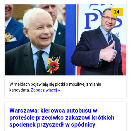
24
W meidach pojawiają się plotki o możliwej zmianie
kandydata.
Zobacz więcej »
Warszawa: kierowca autobusu w
proteście przeciwko zakazowi krótkich
spodenek przyszedł w spódnicy