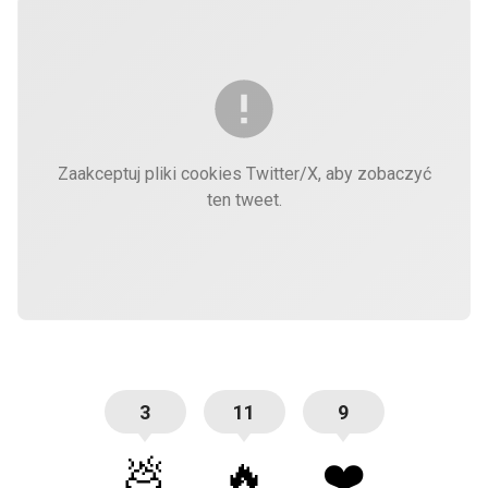
Zaakceptuj pliki cookies Twitter/X, aby zobaczyć
ten tweet.
3
11
9
💩
🔥
❤️