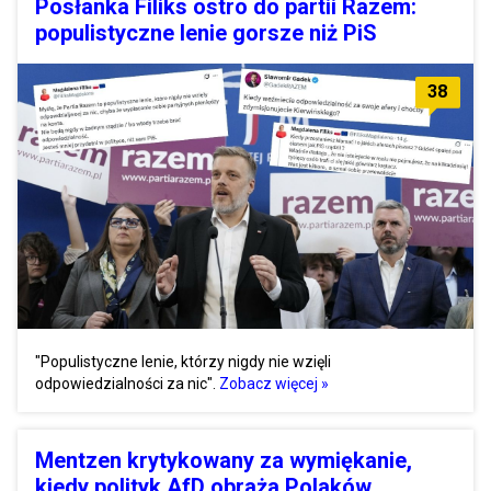
Posłanka Filiks ostro do partii Razem:
populistyczne lenie gorsze niż PiS
38
"Populistyczne lenie, którzy nigdy nie wzięli
odpowiedzialności za nic".
Zobacz więcej »
Mentzen krytykowany za wymiękanie,
kiedy polityk AfD obraża Polaków