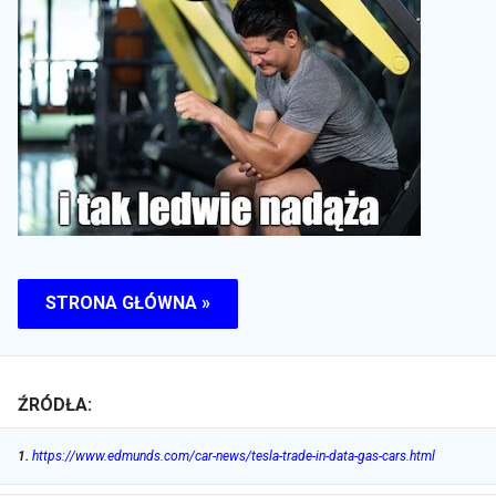
STRONA GŁÓWNA »
ŹRÓDŁA:
1
.
https://www.edmunds.com/car-news/tesla-trade-in-data-gas-cars.html