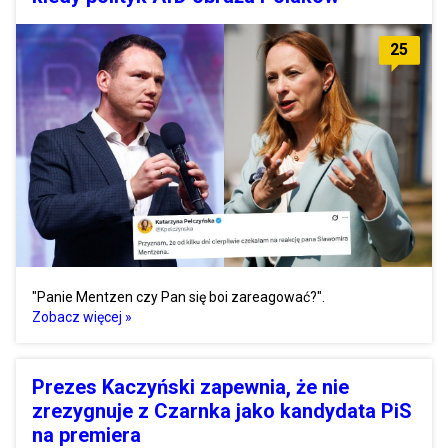
25
"Panie Mentzen czy Pan się boi zareagować?".
Zobacz więcej »
Prezes Kaczyński zapewnia, że nie
zrezygnuje z Czarnka jako kandydata PiS
na premiera