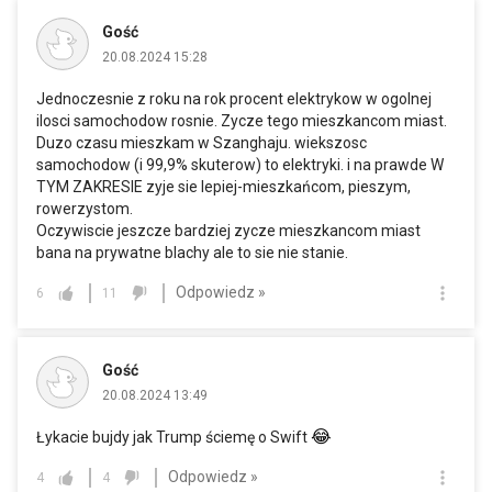
Gość
20.08.2024 15:28
Jednoczesnie z roku na rok procent elektrykow w ogolnej
ilosci samochodow rosnie. Zycze tego mieszkancom miast.
Duzo czasu mieszkam w Szanghaju. wiekszosc
samochodow (i 99,9% skuterow) to elektryki. i na prawde W
TYM ZAKRESIE zyje sie lepiej-mieszkańcom, pieszym,
rowerzystom.
Oczywiscie jeszcze bardziej zycze mieszkancom miast
bana na prywatne blachy ale to sie nie stanie.
Odpowiedz »
6
11
Gość
20.08.2024 13:49
😂
Łykacie bujdy jak Trump ściemę o Swift
Odpowiedz »
4
4