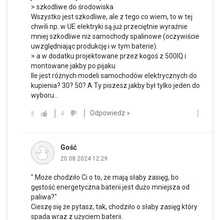
> szkodliwe do środowiska
Wszystko jest szkodliwe, ale z tego co wiem, to w tej
chwili np. w UE elektryki są już przeciętnie wyraźnie
mniej szkodliwe niż samochody spalinowe (oczywiście
uwzględniając produkcję i w tym baterie).
> a w dodatku projektowane przez kogoś z 500IQ i
montowane jakby po pijaku
Ile jest różnych modeli samochodów elektrycznych do
kupienia? 30? 50? A Ty piszesz jakby był tylko jeden do
wyboru...
Odpowiedz »
8
4
Gość
20.08.2024 12:29
" Może chodziło Ci o to, że mają słaby zasięg, bo
gęstość energetyczna baterii jest dużo mniejsza od
paliwa?"
Cieszę się że pytasz, tak, chodziło o słaby zasięg który
spada wraz z użyciem baterii.