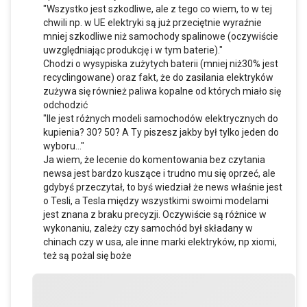
"Wszystko jest szkodliwe, ale z tego co wiem, to w tej
chwili np. w UE elektryki są już przeciętnie wyraźnie
mniej szkodliwe niż samochody spalinowe (oczywiście
uwzględniając produkcję i w tym baterie)."
Chodzi o wysypiska zużytych baterii (mniej niż30% jest
recyclingowane) oraz fakt, że do zasilania elektryków
zużywa się również paliwa kopalne od których miało się
odchodzić
"Ile jest różnych modeli samochodów elektrycznych do
kupienia? 30? 50? A Ty piszesz jakby był tylko jeden do
wyboru..."
Ja wiem, że lecenie do komentowania bez czytania
newsa jest bardzo kuszące i trudno mu się oprzeć, ale
gdybyś przeczytał, to byś wiedział że news właśnie jest
o Tesli, a Tesla między wszystkimi swoimi modelami
jest znana z braku precyzji. Oczywiście są różnice w
wykonaniu, zależy czy samochód był składany w
chinach czy w usa, ale inne marki elektryków, np xiomi,
też są pożal się boże