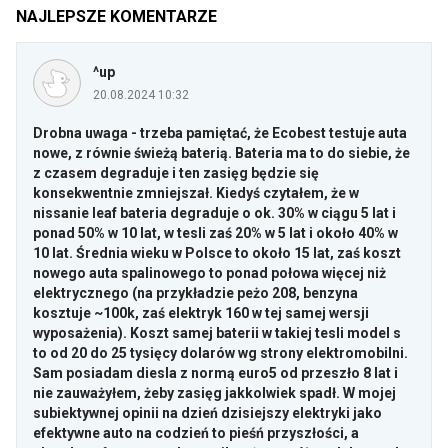
NAJLEPSZE KOMENTARZE
^up
20.08.2024 10:32
Drobna uwaga - trzeba pamiętać, że Ecobest testuje auta
nowe, z równie świeżą baterią. Bateria ma to do siebie, że
z czasem degraduje i ten zasięg będzie się
konsekwentnie zmniejszał. Kiedyś czytałem, że w
nissanie leaf bateria degraduje o ok. 30% w ciągu 5 lat i
ponad 50% w 10 lat, w tesli zaś 20% w 5 lat i około 40% w
10 lat. Średnia wieku w Polsce to około 15 lat, zaś koszt
nowego auta spalinowego to ponad połowa więcej niż
elektrycznego (na przykładzie peżo 208, benzyna
kosztuje ~100k, zaś elektryk 160 w tej samej wersji
wyposażenia). Koszt samej baterii w takiej tesli model s
to od 20 do 25 tysięcy dolarów wg strony elektromobilni.
Sam posiadam diesla z normą euro5 od przeszło 8 lat i
nie zauważyłem, żeby zasięg jakkolwiek spadł. W mojej
subiektywnej opinii na dzień dzisiejszy elektryki jako
efektywne auto na codzień to pieśń przyszłości, a