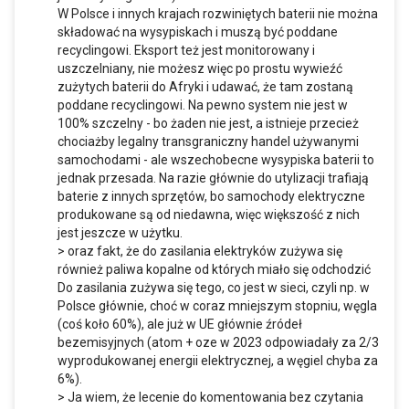
W Polsce i innych krajach rozwiniętych baterii nie można
składować na wysypiskach i muszą być poddane
recyclingowi. Eksport też jest monitorowany i
uszczelniany, nie możesz więc po prostu wywieźć
zużytych baterii do Afryki i udawać, że tam zostaną
poddane recyclingowi. Na pewno system nie jest w
100% szczelny - bo żaden nie jest, a istnieje przecież
chociażby legalny transgraniczny handel używanymi
samochodami - ale wszechobecne wysypiska baterii to
jednak przesada. Na razie głównie do utylizacji trafiają
baterie z innych sprzętów, bo samochody elektryczne
produkowane są od niedawna, więc większość z nich
jest jeszcze w użytku.
> oraz fakt, że do zasilania elektryków zużywa się
również paliwa kopalne od których miało się odchodzić
Do zasilania zużywa się tego, co jest w sieci, czyli np. w
Polsce głównie, choć w coraz mniejszym stopniu, węgla
(coś koło 60%), ale już w UE głównie źródeł
bezemisyjnych (atom + oze w 2023 odpowiadały za 2/3
wyprodukowanej energii elektrycznej, a węgiel chyba za
6%).
> Ja wiem, że lecenie do komentowania bez czytania