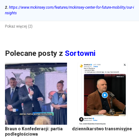
2
.
https://www.mckinsey.com/features/mckinsey-center-for-future-mobility/our-i
nsights
Pokaż więcej (2)
Polecane posty z
Sortowni
Braun o Konfederacji: partia
dziennikarstwo transmisyjne
podległościowa