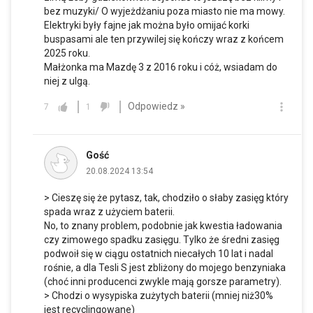
bez muzyki/ O wyjeżdżaniu poza miasto nie ma mowy.
Elektryki były fajne jak można było omijać korki
buspasami ale ten przywilej się kończy wraz z końcem
2025 roku.
Małżonka ma Mazdę 3 z 2016 roku i cóż, wsiadam do
niej z ulgą.
Odpowiedz »
7
1
Gość
20.08.2024 13:54
> Cieszę się że pytasz, tak, chodziło o słaby zasięg który
spada wraz z użyciem baterii.
No, to znany problem, podobnie jak kwestia ładowania
czy zimowego spadku zasięgu. Tylko że średni zasięg
podwoił się w ciągu ostatnich niecałych 10 lat i nadal
rośnie, a dla Tesli S jest zbliżony do mojego benzyniaka
(choć inni producenci zwykle mają gorsze parametry).
> Chodzi o wysypiska zużytych baterii (mniej niż30%
jest recyclingowane)