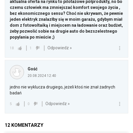
aktualna oferta na rynku to pilotażowe półprodukty, no bo
czemu człowiek ma zmniejszać komfort swojego życia ,
bez ekonomicznego sensu? Choć nie ukrywam, że pewnie
jeden elektryk znalazłby się w moim garażu, gdybym miał
dom z fotowoltaiką i miejscem na ładowanie oraz budżet,
żeby pozwolić sobie na drugie auto do bezszelestnego
popylania po mieście ;)
Odpowiedz »
18
1
Gość
20.08.2024 12:40
jedno nie wyklucza drugiego, jeżeli ktoś nie znał żadnych
badań
Odpowiedz »
5
0
12
KOMENTARZY