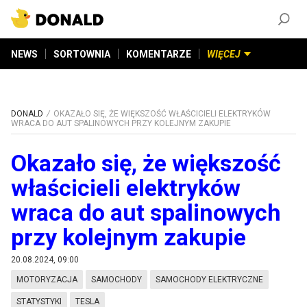
ZAŁÓŻ KONTO
©
2026
DONALD.PL
Wszelkie prawa zastrzeżone
NEWS
SORTOWNIA
KOMENTARZE
WIĘCEJ
DONALD
OKAZAŁO SIĘ, ŻE WIĘKSZOŚĆ WŁAŚCICIELI ELEKTRYKÓW
WRACA DO AUT SPALINOWYCH PRZY KOLEJNYM ZAKUPIE
Okazało się, że większość
właścicieli elektryków
wraca do aut spalinowych
przy kolejnym zakupie
20.08.2024, 09:00
MOTORYZACJA
SAMOCHODY
SAMOCHODY ELEKTRYCZNE
STATYSTYKI
TESLA