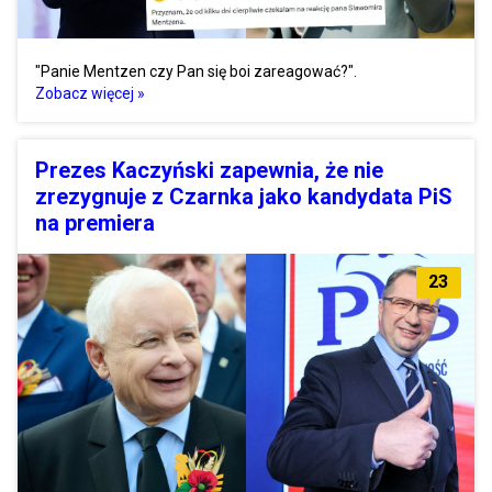
"Panie Mentzen czy Pan się boi zareagować?".
Zobacz więcej »
Prezes Kaczyński zapewnia, że nie
zrezygnuje z Czarnka jako kandydata PiS
na premiera
23