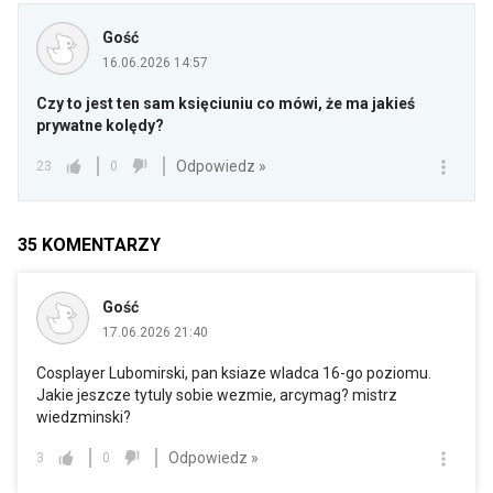
Gość
16.06.2026 14:57
Czy to jest ten sam księciuniu co mówi, że ma jakieś
prywatne kolędy?
Odpowiedz »
23
0
35
KOMENTARZY
Gość
17.06.2026 21:40
Cosplayer Lubomirski, pan ksiaze wladca 16-go poziomu.
Jakie jeszcze tytuly sobie wezmie, arcymag? mistrz
wiedzminski?
Odpowiedz »
3
0