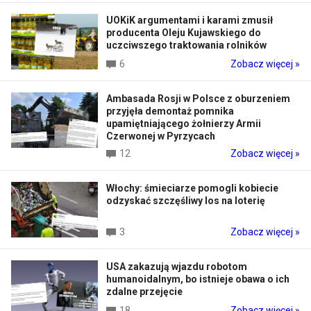
UOKiK argumentami i karami zmusił
producenta Oleju Kujawskiego do
uczciwszego traktowania rolników
6
Zobacz więcej »
Ambasada Rosji w Polsce z oburzeniem
przyjęła demontaż pomnika
upamiętniającego żołnierzy Armii
Czerwonej w Pyrzycach
12
Zobacz więcej »
Włochy: śmieciarze pomogli kobiecie
odzyskać szczęśliwy los na loterię
3
Zobacz więcej »
USA zakazują wjazdu robotom
humanoidalnym, bo istnieje obawa o ich
zdalne przejęcie
18
Zobacz więcej »