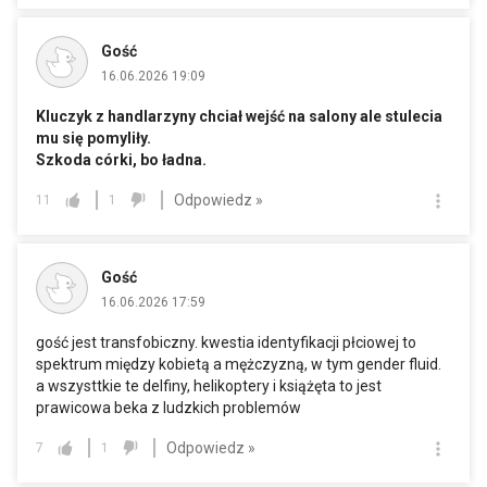
Gość
16.06.2026 19:09
Kluczyk z handlarzyny chciał wejść na salony ale stulecia
mu się pomyliły.
Szkoda córki, bo ładna.
Odpowiedz »
11
1
Gość
16.06.2026 17:59
gość jest transfobiczny. kwestia identyfikacji płciowej to
spektrum między kobietą a mężczyzną, w tym gender fluid.
a wszysttkie te delfiny, helikoptery i książęta to jest
prawicowa beka z ludzkich problemów
Odpowiedz »
7
1