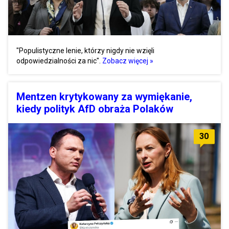
"Populistyczne lenie, którzy nigdy nie wzięli
odpowiedzialności za nic".
Zobacz więcej »
Mentzen krytykowany za wymiękanie,
kiedy polityk AfD obraża Polaków
30