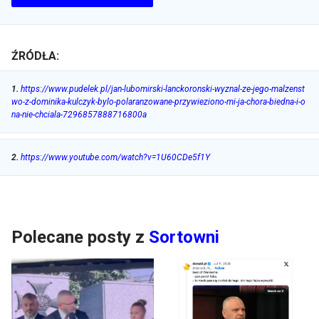
ŹRÓDŁA:
1
.
https://www.pudelek.pl/jan-lubomirski-lanckoronski-wyznal-ze-jego-malzenst
wo-z-dominika-kulczyk-bylo-polaranzowane-przywieziono-mi-ja-chora-biedna-i-o
na-nie-chciala-7296857888716800a
2
.
https://www.youtube.com/watch?v=1U60CDe5f1Y
Polecane posty z
Sortowni