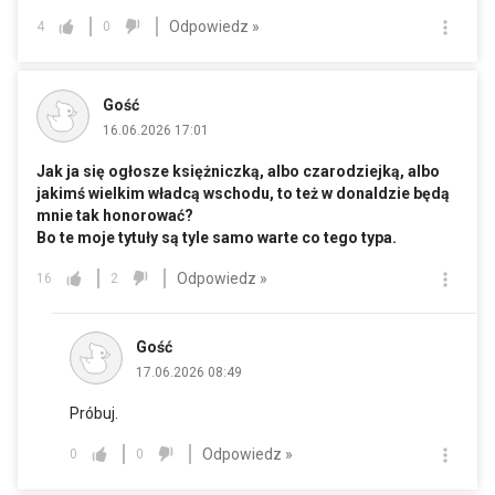
Odpowiedz »
4
0
Gość
16.06.2026 17:01
Jak ja się ogłosze księżniczką, albo czarodziejką, albo
jakimś wielkim władcą wschodu, to też w donaldzie będą
mnie tak honorować?
Bo te moje tytuły są tyle samo warte co tego typa.
Odpowiedz »
16
2
Gość
17.06.2026 08:49
Próbuj.
Odpowiedz »
0
0