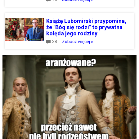
Książę Lubomirski przypomina,
że "Bóg się rodzi" to prywatna
kolęda jego rodziny
38
Zobacz więcej »