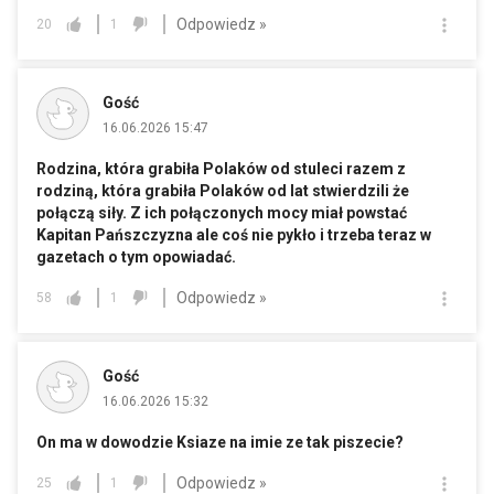
Odpowiedz »
20
1
Gość
16.06.2026 15:47
Rodzina, która grabiła Polaków od stuleci razem z
rodziną, która grabiła Polaków od lat stwierdzili że
połączą siły. Z ich połączonych mocy miał powstać
Kapitan Pańszczyzna ale coś nie pykło i trzeba teraz w
gazetach o tym opowiadać.
Odpowiedz »
58
1
Gość
16.06.2026 15:32
On ma w dowodzie Ksiaze na imie ze tak piszecie?
Odpowiedz »
25
1