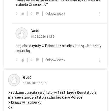
elżbieta 2? serio nic?
Odpowiedz »
0
0
Gość
18.06.2026 14:35
angielskie tytuły w Polsce też nic nie znaczą. Jesteśmy
republiką.
Odpowiedz »
0
0
Gość
16.06.2026 16:11
> rodzina utraciła swój tytuł w 1921, kiedy Konstytucja
marcowa zniosła tytuły szlacheckie w Polsce
> książę w nagłówku
ok