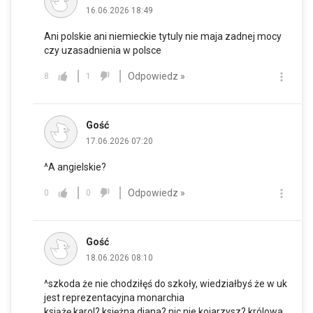
16.06.2026 18:49
Ani polskie ani niemieckie tytuly nie maja zadnej mocy
czy uzasadnienia w polsce
Odpowiedz »
8
1
Gość
17.06.2026 07:20
^A angielskie?
Odpowiedz »
0
0
Gość
18.06.2026 08:10
^szkoda że nie chodziłęś do szkoły, wiedziałbyś że w uk
jest reprezentacyjna monarchia
książę karol? księżna diana? nic nie kojarzysz? królowa