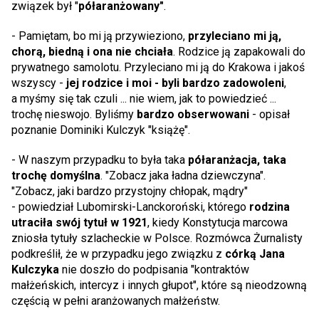
związek był "
półaranżowany"
.
- Pamiętam, bo mi ją przywieziono,
przyleciano mi ją,
chorą, biedną i ona nie chciała
. Rodzice ją zapakowali do
prywatnego samolotu. Przyleciano mi ją do Krakowa i jakoś
wszyscy -
jej rodzice i moi - byli bardzo zadowoleni
,
a myśmy się tak czuli ... nie wiem, jak to powiedzieć ...
trochę nieswojo. Byliśmy
bardzo obserwowani
- opisał
poznanie Dominiki Kulczyk "książę".
- W naszym przypadku to była taka
półaranżacja, taka
trochę domyślna
. "Zobacz jaka ładna dziewczyna".
"Zobacz, jaki bardzo przystojny chłopak, mądry"
- powiedział Lubomirski-Lanckoroński, którego
rodzina
utraciła swój tytuł w 1921
, kiedy Konstytucja marcowa
zniosła tytuły szlacheckie w Polsce. Rozmówca Żurnalisty
podkreślił, że w przypadku jego związku z
córką Jana
Kulczyka
nie doszło do podpisania "kontraktów
małżeńskich, intercyz i innych głupot", które są nieodzowną
częścią w pełni aranżowanych małżeństw.