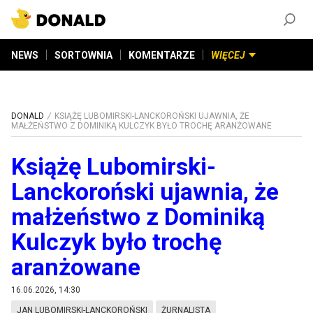
ZAŁÓŻ KONTO
©
2026
DONALD.PL
Wszelkie prawa zastrzeżone
NEWS
SORTOWNIA
KOMENTARZE
WIĘCEJ
DONALD
KSIĄŻĘ LUBOMIRSKI-LANCKOROŃSKI UJAWNIA, ŻE
MAŁŻEŃSTWO Z DOMINIKĄ KULCZYK BYŁO TROCHĘ ARANŻOWANE
Książę Lubomirski-
Lanckoroński ujawnia, że
małżeństwo z Dominiką
Kulczyk było trochę
aranżowane
16.06.2026, 14:30
JAN LUBOMIRSKI-LANCKOROŃSKI
ŻURNALISTA