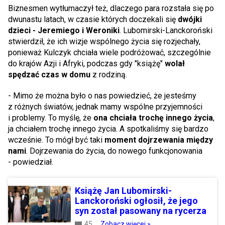
Biznesmen wytłumaczył też, dlaczego para rozstała się po
dwunastu latach, w czasie których doczekali się
dwójki
dzieci - Jeremiego i Weroniki
. Lubomirski-Lanckoroński
stwierdził, że ich wizje wspólnego życia się rozjechały,
ponieważ Kulczyk chciała wiele podróżować, szczególnie
do krajów Azji i Afryki, podczas gdy "książę"
wolał
spędzać czas w domu
z rodziną.
- Mimo że można było o nas powiedzieć, że jesteśmy
z różnych światów, jednak mamy wspólne przyjemności
i problemy. To myślę, że
ona chciała trochę innego życia
,
ja chciałem trochę innego życia. A spotkaliśmy się bardzo
wcześnie. To mógł być taki
moment dojrzewania między
nami
. Dojrzewania do życia, do nowego funkcjonowania
- powiedział.
Książę Jan Lubomirski-
Lanckoroński ogłosił, że jego
syn został pasowany na rycerza
45
Zobacz więcej »