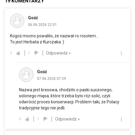
19
KOMENTARZY
Gość
06.06.2026 22:01
Kogoś mocno powaliło, że nazwał ro rosołem...
To jest Herbata z Kurczaka :)
Odpowiedz »
2
1
Gość
07.06.2026 07:29
Nazwa jest kresowa, chodziło o paski suszonego,
solonego mięsa, które trzeba było róż-solić, czyli
odwrócić proces konserwacji. Problem taki, że Polacy
tradycyjnie tego nie jedli.
Odpowiedz »
0
1