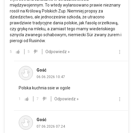
międzywojennym. To wtedy wylansowano prawie nieznany
rosół na Królową Polskich Zup. Niemniej propsy za
dziedzictwo, ale jednocześnie szkoda, że utracono
prawdziwie tradycyjne dania polskie, jak fasolę orzełkową,
czy grykę na mleku, a zamiast tego mamy wiedeńskiego
sznycla zwanego schabowym, niemiecki Sür zwany żurem i
pierogi od Rusinów.
Odpowiedz »
5
5
Gość
06.06.2026 10:47
Polska kuchnia ssie w ogole
Odpowiedz »
1
7
Gość
07.06.2026 07:24