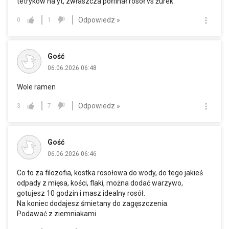
tetryków na yt, zwłaszcza półfinał rosół vs żurek.
Odpowiedz »
0
1
Gość
06.06.2026 06:48
Wole ramen
Odpowiedz »
3
7
Gość
06.06.2026 06:46
Co to za filozofia, kostka rosołowa do wody, do tego jakieś
odpady z mięsa, kości, flaki, można dodać warzywo,
gotujesz 10 godzin i masz idealny rosół.
Na koniec dodajesz śmietany do zagęszczenia.
Podawać z ziemniakami.