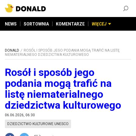
ZAŁÓŻ KONTO
©
2026
DONALD.PL
Wszelkie prawa zastrzeżone
NEWS
SORTOWNIA
KOMENTARZE
WIĘCEJ
DONALD
ROSÓŁ I SPOSÓB JEGO PODANIA MOGĄ TRAFIĆ NA LISTĘ
NIEMATERIALNEGO DZIEDZICTWA KULTUROWEGO
Rosół i sposób jego
podania mogą trafić na
listę niematerialnego
dziedzictwa kulturowego
06.06.2026, 06:30
DZIEDZICTWO KULTUROWE UNESCO