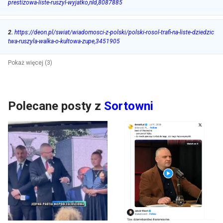
prestizowa-liste-ruszyl-wyjatko,nId,8087885
2
.
https://deon.pl/swiat/wiadomosci-z-polski/polski-rosol-trafi-na-liste-dziedzic
twa-ruszyla-walka-o-kultowa-zupe,3451905
Pokaż więcej (3)
Polecane posty z
Sortowni