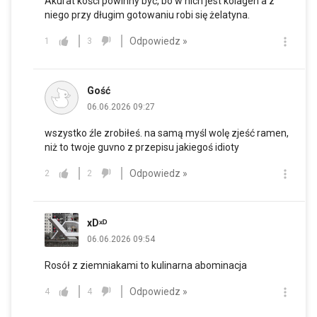
Akurat kości powinny być, bo w nich jest kolagen a z
niego przy długim gotowaniu robi się żelatyna.
Odpowiedz »
1
3
Gość
06.06.2026 09:27
wszystko źle zrobiłeś. na samą myśl wolę zjeść ramen,
niż to twoje guvno z przepisu jakiegoś idioty
Odpowiedz »
2
2
xDˣᴰ
06.06.2026 09:54
Rosół z ziemniakami to kulinarna abominacja
Odpowiedz »
4
4