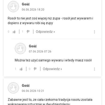
Gość
06.06.2026 18:20
Rosół to nie jest coś więcej niż zupa - rosół jest wywarem i
dopiero z wywaru robi się zupy
Odpowiedz »
0
1
Gość
07.06.2026 07:26
Można też użyć samego wywaru i wtedy masz rosół
Odpowiedz »
1
0
Gość
06.06.2026 10:21
Zabawne jest to, że cała rzekoma tradycja rosołu została
wykreowana sztucznie w dwudziestoleciu