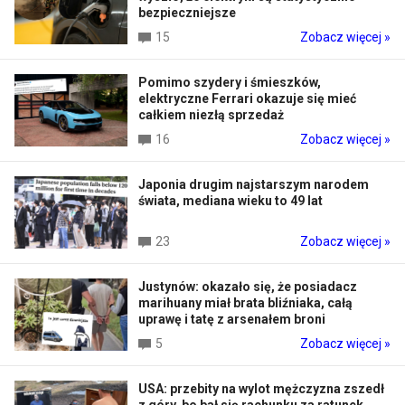
bezpieczniejsze
15
Zobacz więcej »
Pomimo szydery i śmieszków,
elektryczne Ferrari okazuje się mieć
całkiem niezłą sprzedaż
16
Zobacz więcej »
Japonia drugim najstarszym narodem
świata, mediana wieku to 49 lat
23
Zobacz więcej »
Justynów: okazało się, że posiadacz
marihuany miał brata bliźniaka, całą
uprawę i tatę z arsenałem broni
5
Zobacz więcej »
USA: przebity na wylot mężczyzna zszedł
z góry, bo bał się rachunku za ratunek