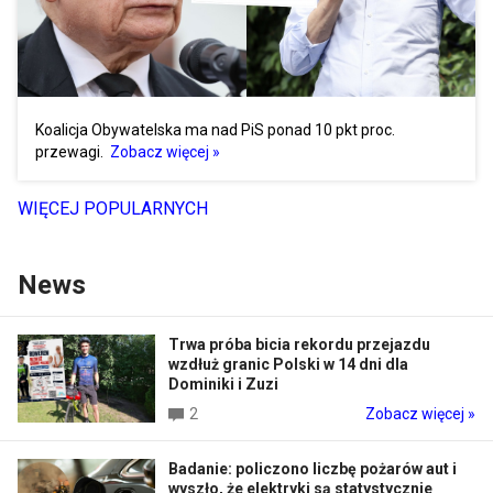
Koalicja Obywatelska ma nad PiS ponad 10 pkt proc.
przewagi.
Zobacz więcej »
WIĘCEJ POPULARNYCH
News
Trwa próba bicia rekordu przejazdu
wzdłuż granic Polski w 14 dni dla
Dominiki i Zuzi
2
Zobacz więcej »
Badanie: policzono liczbę pożarów aut i
wyszło, że elektryki są statystycznie