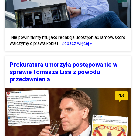
"Nie powinniśmy mu jako redakcja udostępniać łamów, skoro
walczymy o prawa kobiet".
Zobacz więcej »
Prokuratura umorzyła postępowanie w
sprawie Tomasza Lisa z powodu
przedawnienia
43