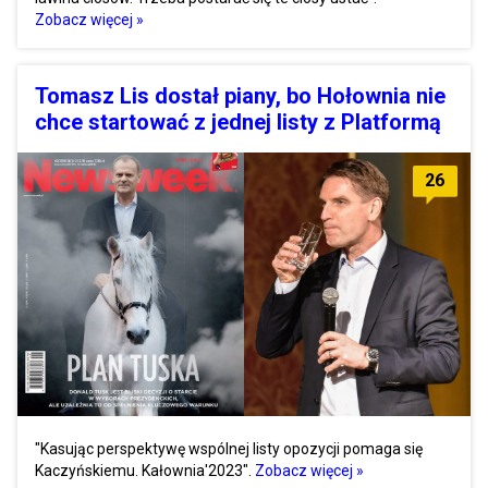
Zobacz więcej »
Tomasz Lis dostał piany, bo Hołownia nie
chce startować z jednej listy z Platformą
26
"Kasując perspektywę wspólnej listy opozycji pomaga się
Kaczyńskiemu. Kałownia'2023".
Zobacz więcej »