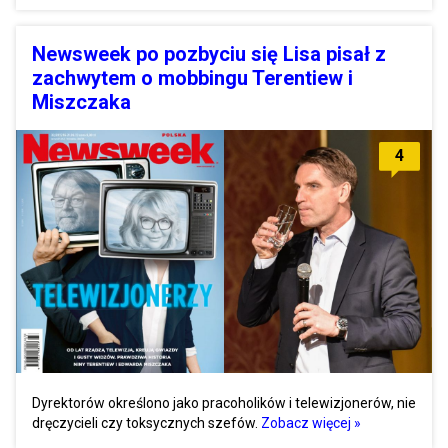
Newsweek po pozbyciu się Lisa pisał z
zachwytem o mobbingu Terentiew i
Miszczaka
4
Dyrektorów określono jako pracoholików i telewizjonerów, nie
dręczycieli czy toksycznych szefów.
Zobacz więcej »