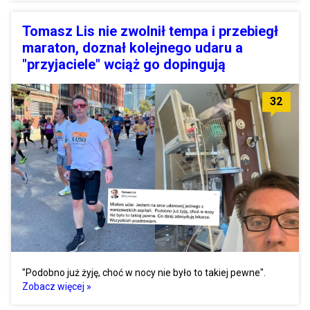
Tomasz Lis nie zwolnił tempa i przebiegł
maraton, doznał kolejnego udaru a
"przyjaciele" wciąż go dopingują
32
"Podobno już żyję, choć w nocy nie było to takiej pewne".
Zobacz więcej »