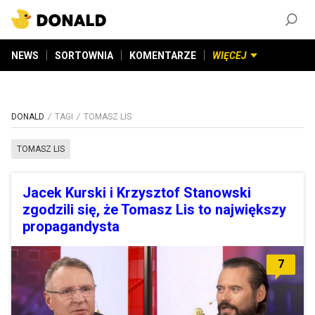
ZAŁÓŻ KONTO
©
2026
DONALD.PL
Wszelkie prawa zastrzeżone
NEWS
SORTOWNIA
KOMENTARZE
WIĘCEJ
DONALD
TAGI
TOMASZ LIS
TOMASZ LIS
Jacek Kurski i Krzysztof Stanowski
zgodzili się, że Tomasz Lis to największy
propagandysta
7