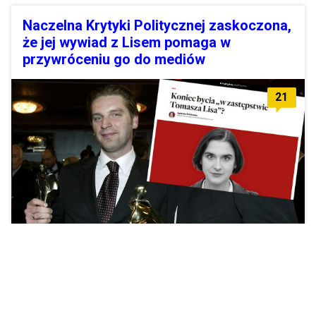
Naczelna Krytyki Politycznej zaskoczona,
że jej wywiad z Lisem pomaga w
przywróceniu go do mediów
21
"Nie wydaje mi się, żeby Tomasz Lis w rozmowie ze mną się
wybielił".
Zobacz więcej »