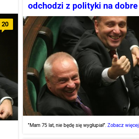
odchodzi z polityki na dobre
20
"Mam 75 lat, nie będę się wygłupiał".
Zobacz więcej