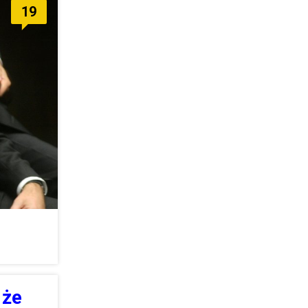
19
 że