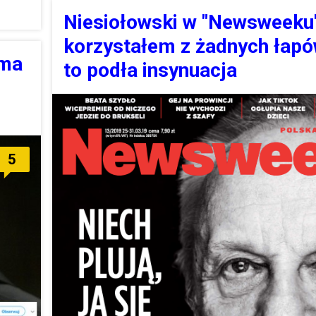
Niesiołowski w "Newsweeku"
korzystałem z żadnych łapó
 ma
to podła insynuacja
5