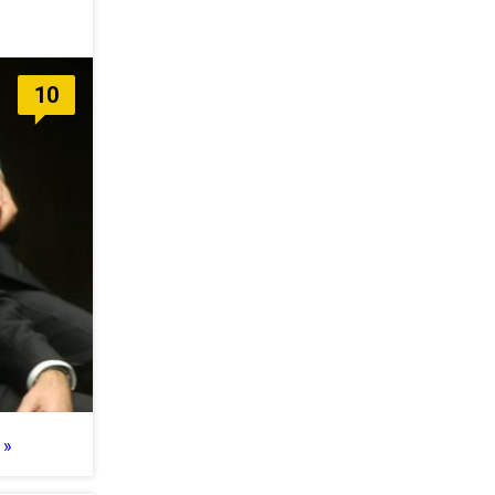
10
 »