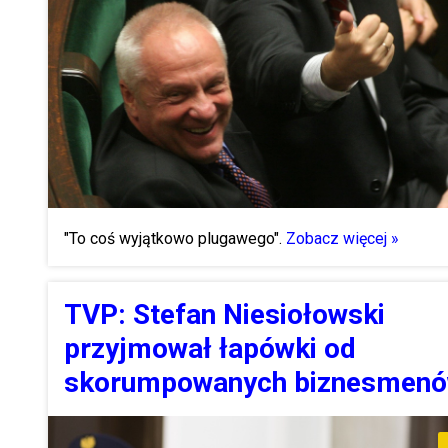
"To coś wyjątkowo plugawego".
Zobacz więcej »
TVP: Stefan Niesiołowski
przyjmował łapówki od
skorumpowanych biznesmen