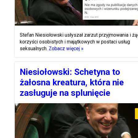
Stefan Niesiołowski usłyszał zarzut przyjmowania i żą
korzyści osobistych i majątkowych w postaci usług
seksualnych.
Zobacz więcej »
Niesiołowski: Schetyna to
żałosna kreatura, która nie
zasługuje na splunięcie