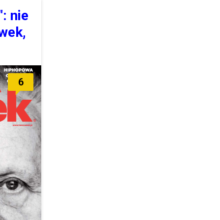
: nie
wek,
6