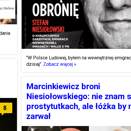
dania
"W Polsce Ludowej, byłem na wewnętrznej emigracji
dzisiaj".
Zobacz więcej »
Marcinkiewicz broni
Niesiołowskiego: nie znam s
prostytutkach, ale łóżka by 
8
zarwał