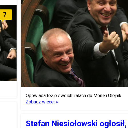
7
Opowiada też o swoich żalach do Moniki Olejnik.
Zobacz więcej »
Stefan Niesiołowski ogłosił,