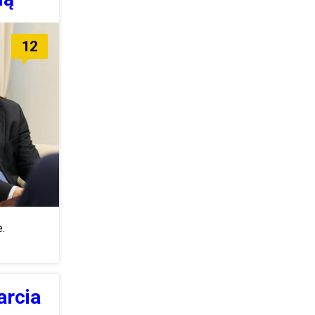
12
.
arcia