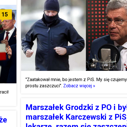
15
"Zaatakował mnie, bo jestem z PiS. My się czujem
prostu zaszczuci".
Zobacz więcej »
racił
Marszałek Grodzki z PO i by
marszałek Karczewski z PiS
że
lekarze, razem się zaszczep