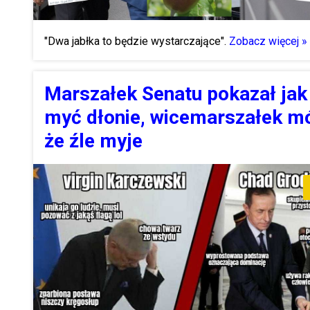
"Dwa jabłka to będzie wystarczające".
Zobacz więcej »
Marszałek Senatu pokazał jak
myć dłonie, wicemarszałek m
że źle myje