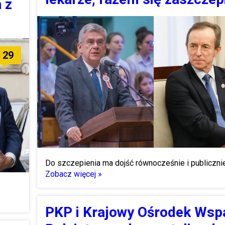
 z
29
Do szczepienia ma dojść równocześnie i publicznie
Zobacz więcej »
PKP i Krajowy Ośrodek Wsp