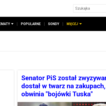
EMATY
POPULARNE
SONDY
WIĘCEJ
Senator PiS został zwyzywan
dostał w twarz na zakupach,
obwinia "bojówki Tuska"