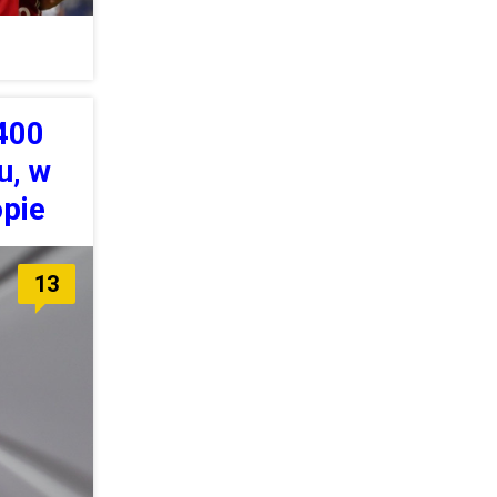
400
u, w
opie
13