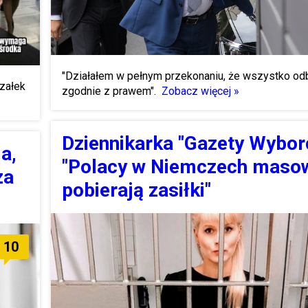
"Działałem w pełnym przekonaniu, że wszystko od
załek
zgodnie z prawem".
Zobacz więcej »
Dziennikarka "Gazety Wyborc
a,
"Polacy w Niemczech maso
za
pobierają zasiłki"
10