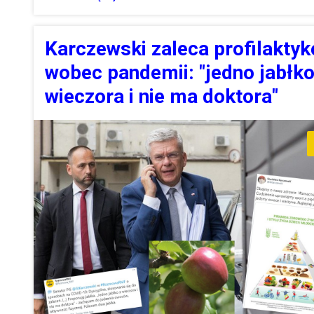
Karczewski zaleca profilaktyk
wobec pandemii: "jedno jabłko
wieczora i nie ma doktora"