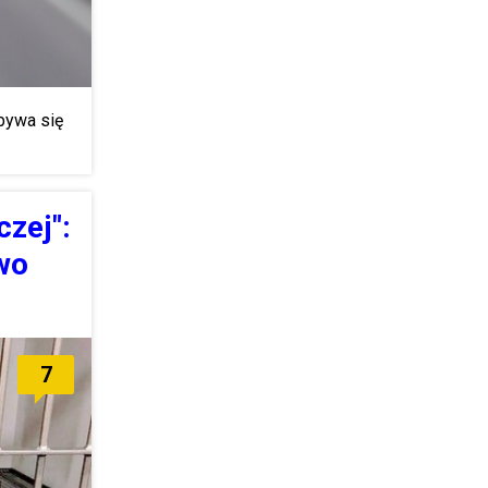
bywa się
zej":
wo
7