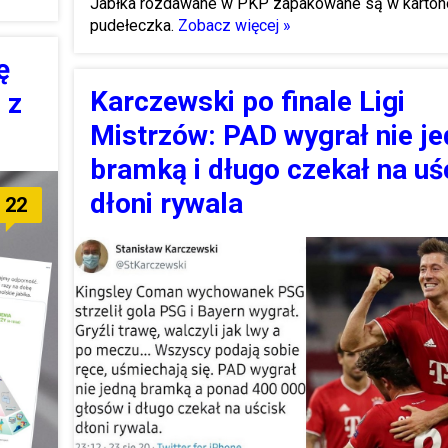
Jabłka rozdawane w PKP zapakowane są w karto
pudełeczka.
Zobacz więcej »
ę
Karczewski po finale Ligi
 z
Mistrzów: PAD wygrał nie j
bramką i długo czekał na uś
dłoni rywala
22