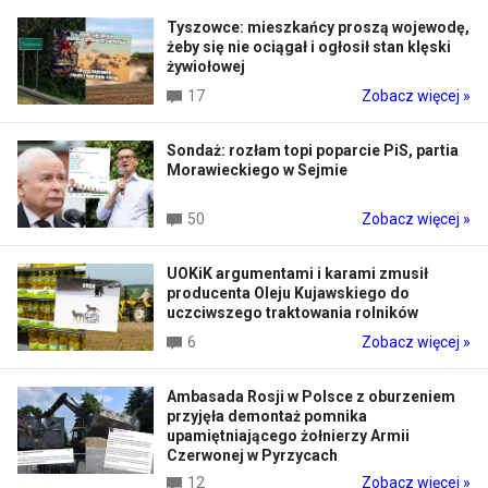
Tyszowce: mieszkańcy proszą wojewodę,
żeby się nie ociągał i ogłosił stan klęski
żywiołowej
17
Zobacz więcej »
Sondaż: rozłam topi poparcie PiS, partia
Morawieckiego w Sejmie
50
Zobacz więcej »
UOKiK argumentami i karami zmusił
producenta Oleju Kujawskiego do
uczciwszego traktowania rolników
6
Zobacz więcej »
Ambasada Rosji w Polsce z oburzeniem
przyjęła demontaż pomnika
upamiętniającego żołnierzy Armii
Czerwonej w Pyrzycach
12
Zobacz więcej »