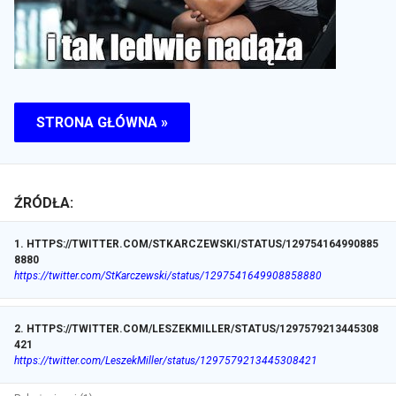
STRONA GŁÓWNA »
ŹRÓDŁA:
1
.
HTTPS://TWITTER.COM/STKARCZEWSKI/STATUS/129754164990885
8880
https://twitter.com/StKarczewski/status/1297541649908858880
2
.
HTTPS://TWITTER.COM/LESZEKMILLER/STATUS/1297579213445308
421
https://twitter.com/LeszekMiller/status/1297579213445308421