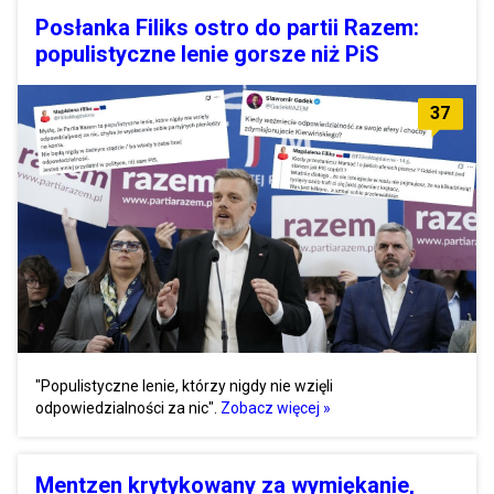
Posłanka Filiks ostro do partii Razem:
populistyczne lenie gorsze niż PiS
37
"Populistyczne lenie, którzy nigdy nie wzięli
odpowiedzialności za nic".
Zobacz więcej »
Mentzen krytykowany za wymiękanie,