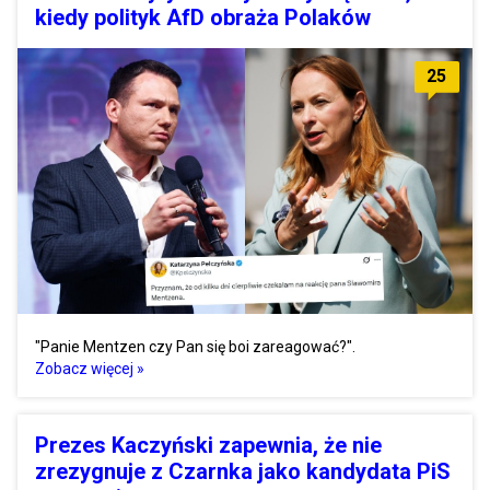
kiedy polityk AfD obraża Polaków
25
"Panie Mentzen czy Pan się boi zareagować?".
Zobacz więcej »
Prezes Kaczyński zapewnia, że nie
zrezygnuje z Czarnka jako kandydata PiS