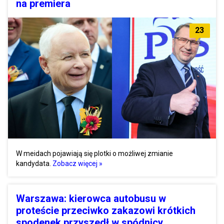
na premiera
23
W meidach pojawiają się plotki o możliwej zmianie
kandydata.
Zobacz więcej »
Warszawa: kierowca autobusu w
proteście przeciwko zakazowi krótkich
spodenek przyszedł w spódnicy