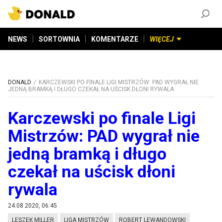
ZAŁÓŻ KONTO
©
2026
DONALD.PL
Wszelkie prawa zastrzeżone
NEWS
SORTOWNIA
KOMENTARZE
WIĘCEJ
DONALD
KARCZEWSKI PO FINALE LIGI MISTRZÓW: PAD WYGRAŁ NIE
JEDNĄ BRAMKĄ I DŁUGO CZEKAŁ NA UŚCISK DŁONI RYWALA
Karczewski po finale Ligi
Mistrzów: PAD wygrał nie
jedną bramką i długo
czekał na uścisk dłoni
rywala
24.08.2020, 06:45
LESZEK MILLER
LIGA MISTRZÓW
ROBERT LEWANDOWSKI