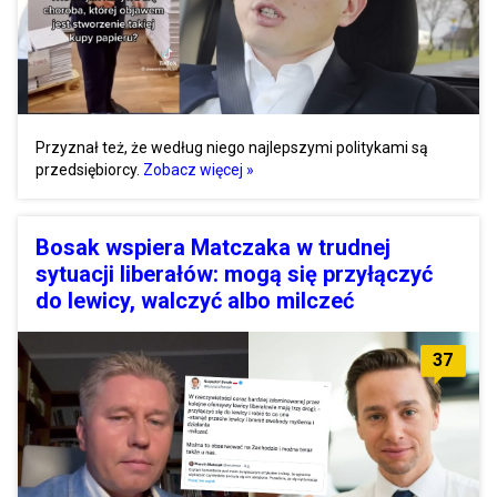
Przyznał też, że według niego najlepszymi politykami są
przedsiębiorcy.
Zobacz więcej »
Bosak wspiera Matczaka w trudnej
sytuacji liberałów: mogą się przyłączyć
do lewicy, walczyć albo milczeć
37