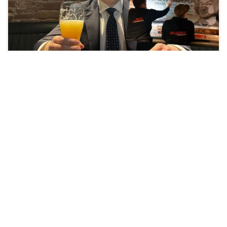
Otwarcie zaplanowano na 22 kwietnia.
Zobacz więcej »
Mentzen broni Brzoski po aferze z
InPostem: niestety, nie było żadnej
optymalizacji podatkowej
62