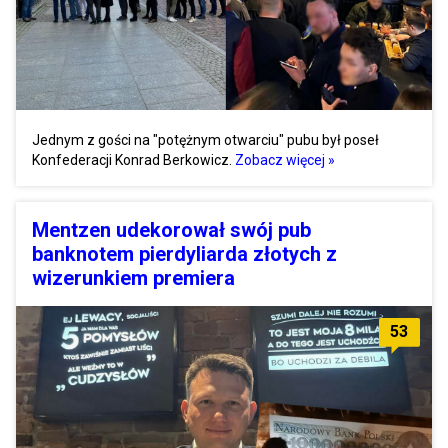
Jednym z gości na "potężnym otwarciu" pubu był poseł
Konfederacji Konrad Berkowicz.
Zobacz więcej »
Mentzen udekorował swój pub
banknotem pierdyliarda złotych z
wizerunkiem premiera
53