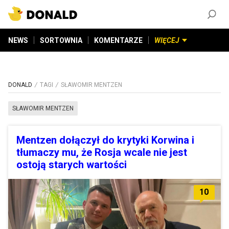
ZAŁÓŻ KONTO
©
2026
DONALD.PL
Wszelkie prawa zastrzeżone
NEWS
SORTOWNIA
KOMENTARZE
WIĘCEJ
DONALD
TAGI
SŁAWOMIR MENTZEN
SŁAWOMIR MENTZEN
Mentzen dołączył do krytyki Korwina i
tłumaczy mu, że Rosja wcale nie jest
ostoją starych wartości
10