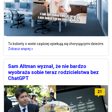
To kobiety o wiele częściej opiekują się choryującymi dziećmi.
Zobacz więcej »
Sam Altman wyznał, że nie bardzo
wyobraża sobie teraz rodzicielstwa bez
ChatGPT
21