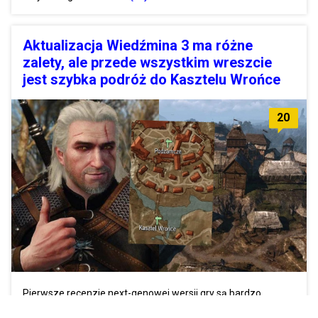
Aktualizacja Wiedźmina 3 ma różne
zalety, ale przede wszystkim wreszcie
jest szybka podróż do Kasztelu Wrońce
20
Pierwsze recenzje next-genowej wersji gry są bardzo
pozytywne.
Zobacz więcej »