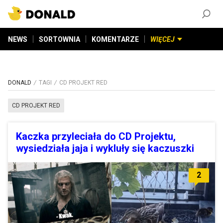
ZAŁÓŻ KONTO
©
2026
DONALD.PL
Wszelkie prawa zastrzeżone
NEWS
SORTOWNIA
KOMENTARZE
WIĘCEJ
DONALD
TAGI
CD PROJEKT RED
CD PROJEKT RED
Kaczka przyleciała do CD Projektu,
wysiedziała jaja i wykluły się kaczuszki
2