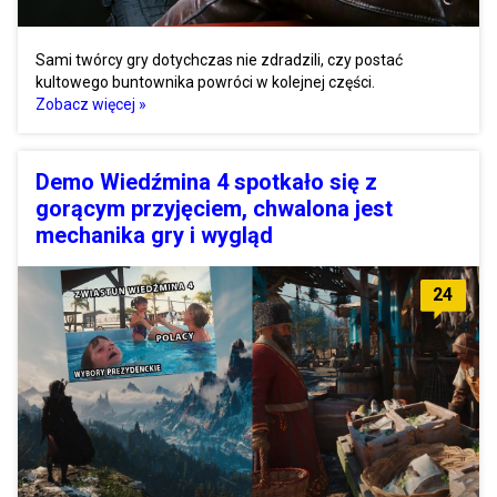
Sami twórcy gry dotychczas nie zdradzili, czy postać
kultowego buntownika powróci w kolejnej części.
Zobacz więcej »
Demo Wiedźmina 4 spotkało się z
gorącym przyjęciem, chwalona jest
mechanika gry i wygląd
24