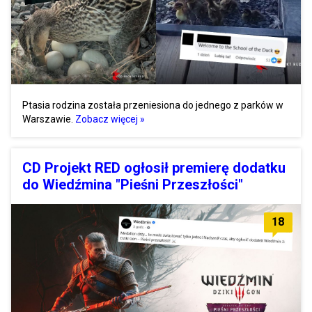
Ptasia rodzina została przeniesiona do jednego z parków w
Warszawie.
Zobacz więcej »
CD Projekt RED ogłosił premierę dodatku
do Wiedźmina "Pieśni Przeszłości"
18