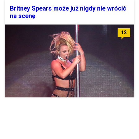
Britney Spears może już nigdy nie wrócić
na scenę
12
Jej menedżer potwierdza, że piosenkarka jest w bardzo złej
formie.
Zobacz więcej »