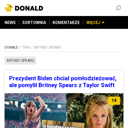
ZAŁÓŻ KONTO
©
2026
DONALD.PL
Wszelkie prawa zastrzeżone
NEWS
SORTOWNIA
KOMENTARZE
WIĘCEJ
DONALD
TAGI
BRITNEY SPEARS
BRITNEY SPEARS
Prezydent Biden chciał pomłodzieżować,
ale pomylił Britney Spears z Taylor Swift
14