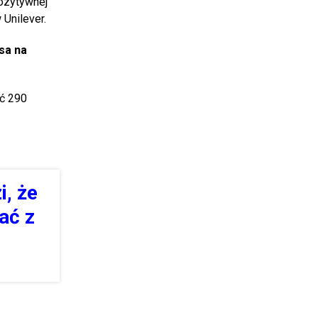
pozytywnej
 Unilever.
sa na
ść 290
i, że
ać z