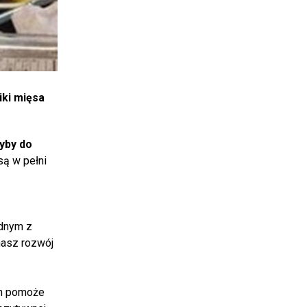
iki mięsa
yby do
są w pełni
ednym z
nasz rozwój
gh pomoże