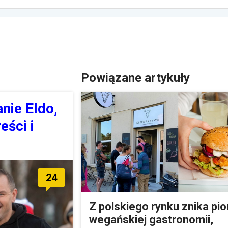
Powiązane artykuły
nie Eldo,
eści i
24
Z polskiego rynku znika pio
wegańskiej gastronomii,