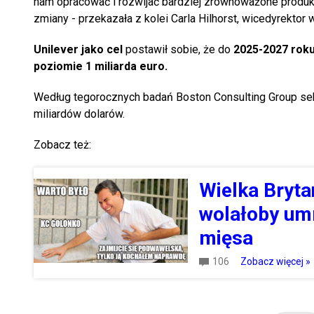
nam opracować i rozwijać bardziej zrównoważone produkt
zmiany - przekazała z kolei Carla Hilhorst, wicedyrektor
Unilever jako cel
postawił sobie, że do
2025-2027 rok
poziomie 1 miliarda euro.
Według tegorocznych badań Boston Consulting Group sek
miliardów dolarów.
Zobacz też:
Wielka Bryta
wolałoby umr
mięsa
106
Zobacz więcej »