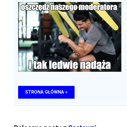
STRONA GŁÓWNA »