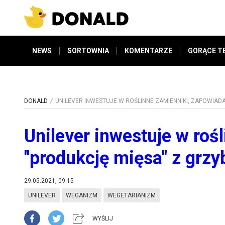
NEWS
SORTOWNIA
KOMENTARZE
GORĄCE T
DONALD
UNILEVER INWESTUJE W ROŚLINNE ZAMIENNIKI, ZAPOWIAD
Unilever inwestuje w roś
"produkcję mięsa" z grz
29.05.2021, 09:15
UNILEVER
WEGANIZM
WEGETARIANIZM
WYŚLIJ