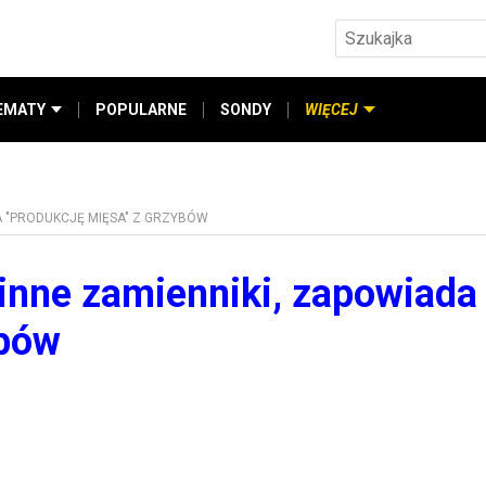
EMATY
POPULARNE
SONDY
WIĘCEJ
A "PRODUKCJĘ MIĘSA" Z GRZYBÓW
linne zamienniki, zapowiada
ybów