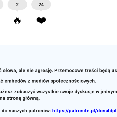
2
24
🔥
❤️
ć słowa, ale nie agresję. Przemocowe treści będą u
ać embedów z mediów społecznościowych.
możesz zobaczyć wszystkie swoje dyskusje w jednym
i na stronę główną.
z do naszych patronów:
https://patronite.pl/donaldpl