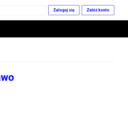
Zaloguj się
Załóż konto
awo