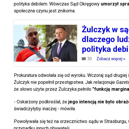
polityka debilem. Wówczas Sąd Okręgowy
umorzył spr
społeczna czynu jest znikoma.
Żulczyk w są
dlaczego lud
polityka deb
30
Zobacz więcej »
Prokuratura odwołała się od wyroku. Wczoraj sąd drugiej
Żulczyk nie popełnił przestępstwa. Jak relacjonuje
Gazet
że słowo użyte przez Żulczyka pełniło
"funkcję margina
- Oskarżony podkreślał, że
jego intencją nie było obra
świadczyłyby inaczej - mówiła.
Powoływała się też na orzecznictwo sądu w Strasburgu, 
przypadku innych obywateli.