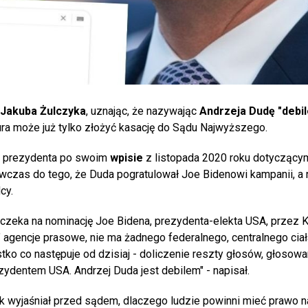
Jakuba Żulczyka
, uznając, że nazywając
Andrzeja Dudę "debi
ura może już tylko złożyć kasację do Sądu Najwyższego.
ie prezydenta po swoim
wpisie
z listopada 2020 roku dotycząc
czas do tego, że Duda pogratulował Joe Bidenowi kampanii, a 
cy.
że czeka na nominację Joe Bidena, prezydenta-elekta USA, przez 
" agencje prasowe, nie ma żadnego federalnego, centralnego ciał
ko co następuje od dzisiaj - doliczenie reszty głosów, głosowa
ezydentem USA. Andrzej Duda jest debilem" - napisał.
k wyjaśniał przed sądem, dlaczego ludzie powinni mieć prawo 