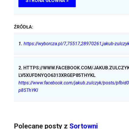
STRONA GŁÓWNA »
ŹRÓDŁA:
1
.
https://wyborcza.pl/7,75517,28970261,jakub-zulczy
2
.
HTTPS://WWW.FACEBOOK.COM/JAKUB.ZULCZY
LV5XUFDNYQO6313XRGEP85THYKL
https://www.facebook.com/jakub.zulczyk/posts/p
p85ThYKl
Polecane posty z
Sortowni