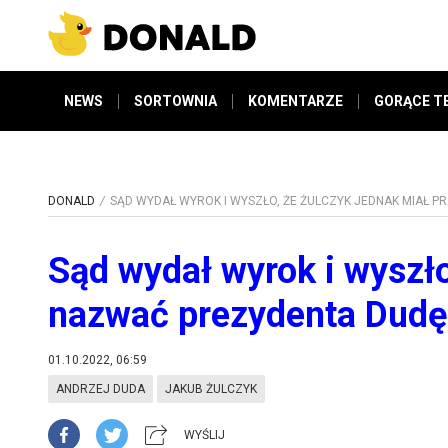
NEWS
SORTOWNIA
KOMENTARZE
GORĄCE T
DONALD
SĄD WYDAŁ WYROK I WYSZŁO, ŻE ŻULCZYK JEDNAK MIAŁ 
Sąd wydał wyrok i wyszło
nazwać prezydenta Dudę
01.10.2022, 06:59
ANDRZEJ DUDA
JAKUB ŻULCZYK
WYŚLIJ