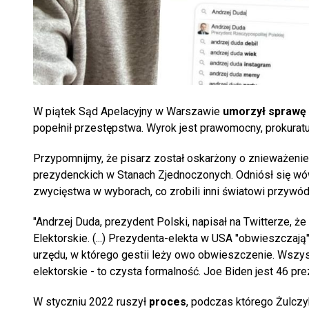
W piątek Sąd Apelacyjny w Warszawie
umorzył sprawę 
popełnił przestępstwa. Wyrok jest prawomocny, prokurat
Przypomnijmy, że pisarz został oskarżony o znieważen
prezydenckich w Stanach Zjednoczonych. Odniósł się wów
zwycięstwa w wyborach, co zrobili inni światowi przywód
"Andrzej Duda, prezydent Polski, napisał na Twitterze, 
Elektorskie. (...) Prezydenta-elekta w USA "obwieszczają
urzędu, w którego gestii leży owo obwieszczenie. Wszyst
elektorskie - to czysta formalność. Joe Biden jest 46 pr
W styczniu 2022 ruszył
proces
, podczas którego Żulczy