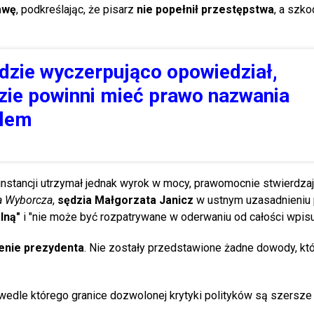
awę
, podkreślając, że pisarz
nie popełnił przestępstwa
, a szk
dzie wyczerpująco opowiedział,
zie powinni mieć prawo nazwania
ilem
 instancji utrzymał jednak wyrok w mocy, prawomocnie stwierdzaj
a Wyborcza
,
sędzia Małgorzata Janicz
w ustnym uzasadnieniu 
lną"
i "nie może być rozpatrywane w oderwaniu od całości wpisu
żenie prezydenta
. Nie zostały przedstawione żadne dowody, kt
wedle którego granice dozwolonej krytyki polityków są szersze