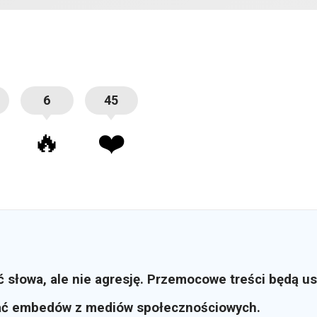
6
45
🔥
❤️
ć słowa, ale nie agresję. Przemocowe treści będą u
ać embedów z mediów społecznościowych.