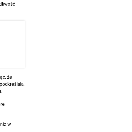
odliwość
ąc, że
podkreślała,
.
óre
 niż w