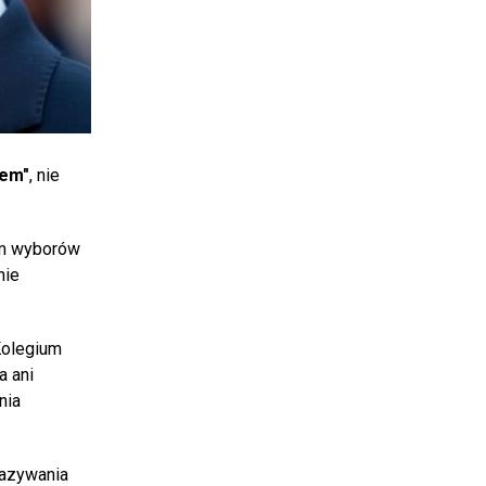
lem"
, nie
ym wyborów
nie
Kolegium
a ani
nia
nazywania