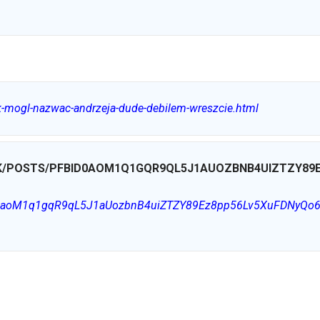
k-mogl-nazwac-andrzeja-dude-debilem-wreszcie.html
K/POSTS/PFBID0AOM1Q1GQR9QL5J1AUOZBNB4UIZTZY89
fbid0aoM1q1gqR9qL5J1aUozbnB4uiZTZY89Ez8pp56Lv5XuFDNyQo