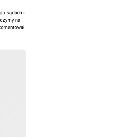
 po sądach i
Liczymy na
- komentował