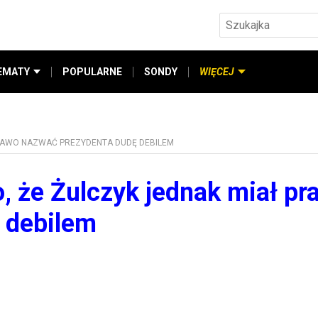
EMATY
POPULARNE
SONDY
WIĘCEJ
PRAWO NAZWAĆ PREZYDENTA DUDĘ DEBILEM
, że Żulczyk jednak miał pr
 debilem