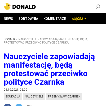
ZAŁÓŻ KONTO
©
2026
DONALD.PL
Wszelkie prawa zastrzeżone
NEWS
SORTOWNIA
KOMENTARZE
WIĘCEJ
DONALD
NAUCZYCIELE ZAPOWIADAJĄ MANIFESTACJĘ, BĘDĄ
PROTESTOWAĆ PRZECIWKO POLITYCE CZARNKA
Nauczyciele zapowiadają
manifestację, będą
protestować przeciwko
polityce Czarnka
06.10.2021, 06:00
EDUKACJA
NAUCZYCIELE
PRZEMYSŁAW CZARNEK