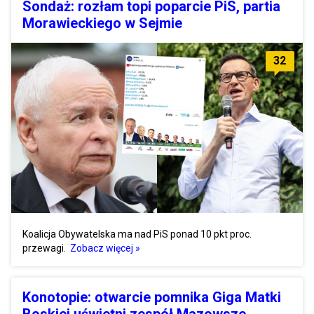
Sondaż: rozłam topi poparcie PiS, partia
Morawieckiego w Sejmie
32
Koalicja Obywatelska ma nad PiS ponad 10 pkt proc.
przewagi.
Zobacz więcej »
Konotopie: otwarcie pomnika Giga Matki
Boskiej uświetni zespół Mazowsze