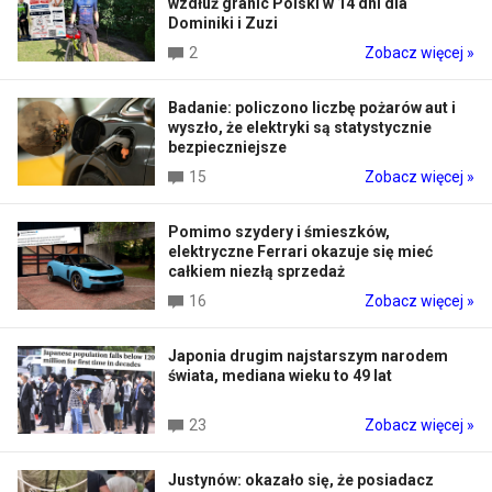
wzdłuż granic Polski w 14 dni dla
Dominiki i Zuzi
2
Zobacz więcej »
Badanie: policzono liczbę pożarów aut i
wyszło, że elektryki są statystycznie
bezpieczniejsze
15
Zobacz więcej »
Pomimo szydery i śmieszków,
elektryczne Ferrari okazuje się mieć
całkiem niezłą sprzedaż
16
Zobacz więcej »
Japonia drugim najstarszym narodem
świata, mediana wieku to 49 lat
23
Zobacz więcej »
Justynów: okazało się, że posiadacz