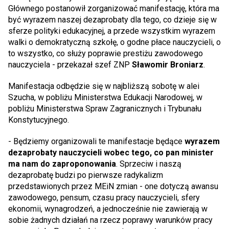
Głównego postanowił zorganizować manifestację, która ma
być wyrazem naszej dezaprobaty dla tego, co dzieje się w
sferze polityki edukacyjnej, a przede wszystkim wyrazem
walki o demokratyczną szkołę, o godne płace nauczycieli, o
to wszystko, co służy poprawie prestiżu zawodowego
nauczyciela - przekazał szef ZNP
Sławomir Broniarz
.
Manifestacja odbędzie się w najbliższą sobotę w alei
Szucha, w pobliżu Ministerstwa Edukacji Narodowej, w
pobliżu Ministerstwa Spraw Zagranicznych i Trybunału
Konstytucyjnego.
- Będziemy organizowali te manifestacje będące
wyrazem
dezaprobaty nauczycieli wobec tego, co pan minister
ma nam do zaproponowania
. Sprzeciw i naszą
dezaprobatę budzi po pierwsze radykalizm
przedstawionych przez MEiN zmian - one dotyczą awansu
zawodowego, pensum, czasu pracy nauczycieli, sfery
ekonomii, wynagrodzeń, a jednocześnie nie zawierają w
sobie żadnych działań na rzecz poprawy warunków pracy