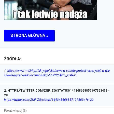
STRONA GŁÓWNA »
ŹRÓDŁA:
1
.
https://www.rmf24.pl/fakty/polska/news-w-sobote-protest-nauczycieli-w-war
szawie-wyraz-walki-o-demok,nId,5563226#crp_state=1
2
.
HTTPS://TWITTER.COM/ZNP_ZG/STATUS/1443486688571973634?S=
20
https://twitter.com/ZNP_ZG/status/1443486688571973634?s=20
Pokaż więcej (3)