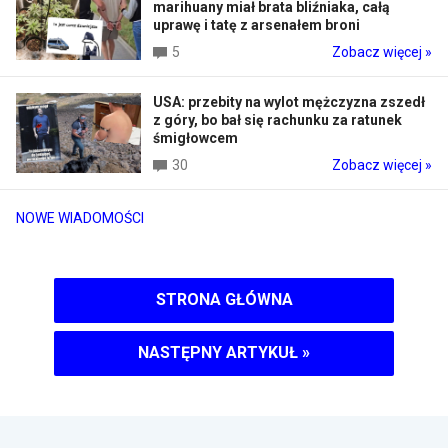
marihuany miał brata bliźniaka, całą
uprawę i tatę z arsenałem broni
5
Zobacz więcej »
USA: przebity na wylot mężczyzna zszedł
z góry, bo bał się rachunku za ratunek
śmigłowcem
30
Zobacz więcej »
NOWE WIADOMOŚCI
STRONA GŁÓWNA
NASTĘPNY ARTYKUŁ
»