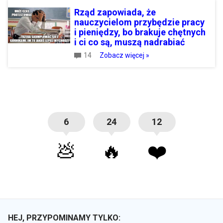
Rząd zapowiada, że
nauczycielom przybędzie pracy
i pieniędzy, bo brakuje chętnych
i ci co są, muszą nadrabiać
14
Zobacz więcej »
6
24
12
💩
🔥
❤️
HEJ, PRZYPOMINAMY TYLKO: