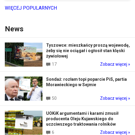
WIĘCEJ POPULARNYCH
News
Tyszowce: mieszkańcy proszą wojewodę,
żeby się nie ociągał i ogłosił stan klęski
żywiołowej
17
Zobacz więcej »
Sondaż: rozłam topi poparcie PiS, partia
Morawieckiego w Sejmie
50
Zobacz więcej »
UOKiK argumentami i karami zmusił
producenta Oleju Kujawskiego do
uczciwszego traktowania rolników
6
Zobacz więcej »