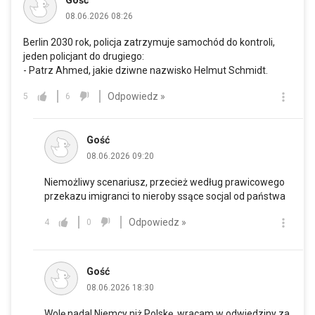
08.06.2026 08:26
Berlin 2030 rok, policja zatrzymuje samochód do kontroli,
jeden policjant do drugiego:
- Patrz Ahmed, jakie dziwne nazwisko Helmut Schmidt.
Odpowiedz »
5
6
Gość
08.06.2026 09:20
Niemożliwy scenariusz, przecież według prawicowego
przekazu imigranci to nieroby ssące socjal od państwa
Odpowiedz »
4
0
Gość
08.06.2026 18:30
Wolę nadal Niemcy niż Polskę, wracam w odwiedziny za