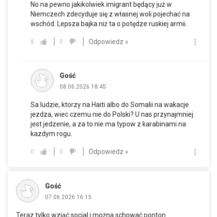
No na pewno jakikolwiek imigrant będący już w
Niemczech zdecyduje się z własnej woli pojechać na
wschód. Lepsza bajka niż ta o potędze ruskiej armii.
Odpowiedz »
8
0
Gość
08.06.2026 18:45
Sa ludzie, ktorzy na Haiti albo do Somalii na wakacje
jezdza, wiec czemu nie do Polski? U nas przynajmniej
jest jedzenie, a za to nie ma typow z karabinami na
kazdym rogu.
Odpowiedz »
0
0
Gość
07.06.2026 16:15
Teraz tylko wziąć social i można schować ponton