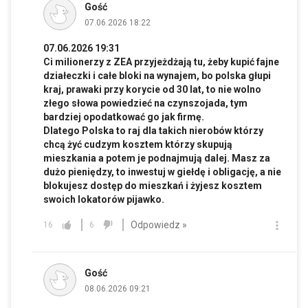
Gość
07.06.2026 18:22
07.06.2026 19:31
Ci milionerzy z ZEA przyjeżdżają tu, żeby kupić fajne
działeczki i całe bloki na wynajem, bo polska głupi
kraj, prawaki przy korycie od 30 lat, to nie wolno
złego słowa powiedzieć na czynszojada, tym
bardziej opodatkować go jak firmę.
Dlatego Polska to raj dla takich nierobów którzy
chcą żyć cudzym kosztem którzy skupują
mieszkania a potem je podnajmują dalej. Masz za
dużo pieniędzy, to inwestuj w giełdę i obligację, a nie
blokujesz dostęp do mieszkań i żyjesz kosztem
swoich lokatorów pijawko.
Odpowiedz »
16
6
Gość
08.06.2026 09:21