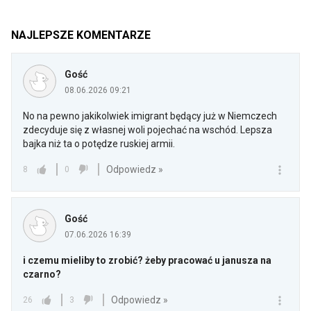
NAJLEPSZE KOMENTARZE
Gość
08.06.2026 09:21
No na pewno jakikolwiek imigrant będący już w Niemczech
zdecyduje się z własnej woli pojechać na wschód. Lepsza
bajka niż ta o potędze ruskiej armii.
Odpowiedz »
8
0
Gość
07.06.2026 16:39
i czemu mieliby to zrobić? żeby pracować u janusza na
czarno?
Odpowiedz »
26
3