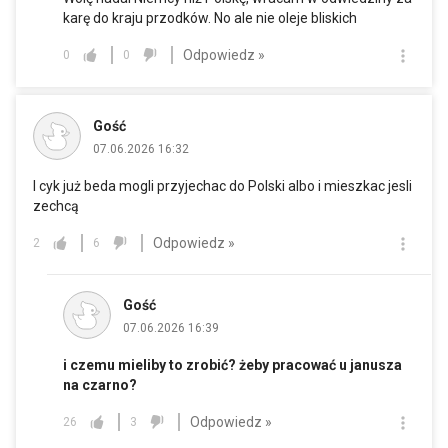
karę do kraju przodków. No ale nie oleje bliskich
Odpowiedz »
0
0
Gość
07.06.2026 16:32
I cyk już beda mogli przyjechac do Polski albo i mieszkac jesli
zechcą
Odpowiedz »
2
6
Gość
07.06.2026 16:39
i czemu mieliby to zrobić? żeby pracować u janusza
na czarno?
Odpowiedz »
26
3