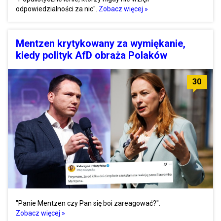
odpowiedzialności za nic".
Zobacz więcej »
Mentzen krytykowany za wymiękanie,
kiedy polityk AfD obraża Polaków
30
"Panie Mentzen czy Pan się boi zareagować?".
Zobacz więcej »