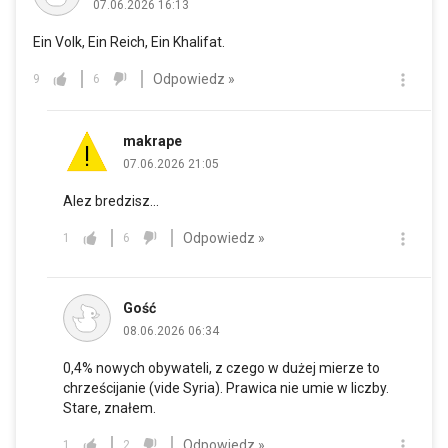
07.06.2026 16:13
Ein Volk, Ein Reich, Ein Khalifat.
Odpowiedz »
9
6
makrape
07.06.2026 21:05
Alez bredzisz...
Odpowiedz »
1
6
Gość
08.06.2026 06:34
0,4% nowych obywateli, z czego w dużej mierze to
chrześcijanie (vide Syria). Prawica nie umie w liczby.
Stare, znałem.
Odpowiedz »
1
2