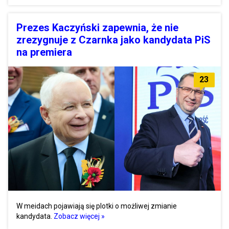
Prezes Kaczyński zapewnia, że nie
zrezygnuje z Czarnka jako kandydata PiS
na premiera
23
W meidach pojawiają się plotki o możliwej zmianie
kandydata.
Zobacz więcej »