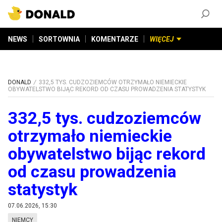
ZAŁÓŻ KONTO
©
2026
DONALD.PL
Wszelkie prawa zastrzeżone
NEWS
SORTOWNIA
KOMENTARZE
WIĘCEJ
DONALD
332,5 TYS. CUDZOZIEMCÓW OTRZYMAŁO NIEMIECKIE
OBYWATELSTWO BIJĄC REKORD OD CZASU PROWADZENIA STATYSTYK
332,5 tys. cudzoziemców
otrzymało niemieckie
obywatelstwo bijąc rekord
od czasu prowadzenia
statystyk
07.06.2026, 15:30
NIEMCY