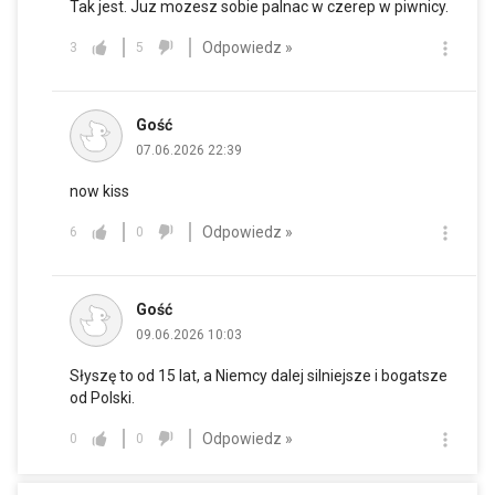
Tak jest. Juz mozesz sobie palnac w czerep w piwnicy.
Odpowiedz »
3
5
Gość
07.06.2026 22:39
now kiss
Odpowiedz »
6
0
Gość
09.06.2026 10:03
Słyszę to od 15 lat, a Niemcy dalej silniejsze i bogatsze
od Polski.
Odpowiedz »
0
0