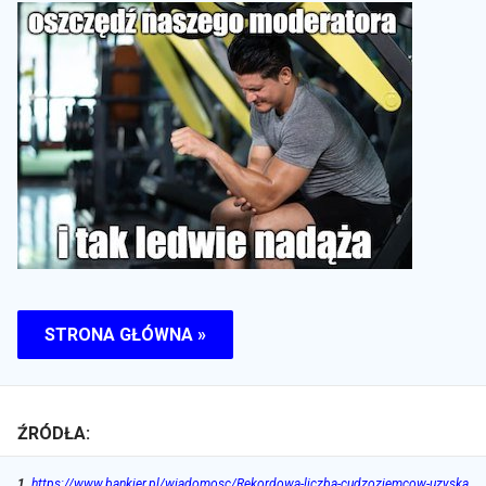
STRONA GŁÓWNA »
ŹRÓDŁA:
1
.
https://www.bankier.pl/wiadomosc/Rekordowa-liczba-cudzoziemcow-uzyska