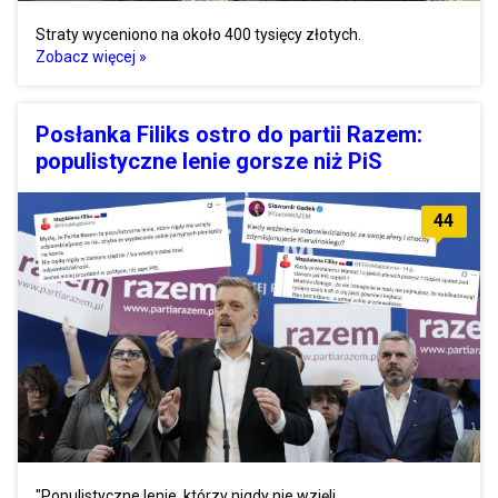
Straty wyceniono na około 400 tysięcy złotych.
Zobacz więcej »
Posłanka Filiks ostro do partii Razem:
populistyczne lenie gorsze niż PiS
44
"Populistyczne lenie, którzy nigdy nie wzięli