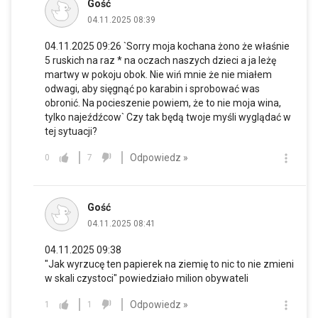
Gość
04.11.2025 08:39
04.11.2025 09:26 `Sorry moja kochana żono że właśnie
5 ruskich na raz * na oczach naszych dzieci a ja leżę
martwy w pokoju obok. Nie wiń mnie że nie miałem
odwagi, aby sięgnąć po karabin i sprobować was
obronić. Na pocieszenie powiem, że to nie moja wina,
tylko najeźdźcow` Czy tak będą twoje myśli wyglądać w
tej sytuacji?
Odpowiedz »
0
7
Gość
04.11.2025 08:41
04.11.2025 09:38
"Jak wyrzucę ten papierek na ziemię to nic to nie zmieni
w skali czystoci" powiedziało milion obywateli
Odpowiedz »
1
1