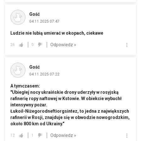
Gość
04.11.2025 07:47
Ludzie nie lubią umierać w okopach, ciekawe
Odpowiedz »
26
0
Gość
04.11.2025 07:22
A tymczasem:
"Ubiegłej nocy ukraińskie drony uderzyły w rosyjską
rafinerię ropy naftowej w Kstowie. W obiekcie wybuchł
intensywny pożar.
Łukoil-Niżegorodneftiorgsintez, to jedna z największych
rafinerii w Rosji, znajduje się w obwodzie nowogrodzkim,
około 800 km od Ukrainy."
Odpowiedz »
12
1