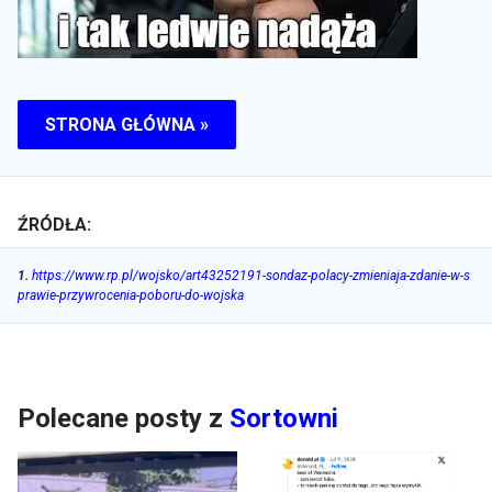
STRONA GŁÓWNA »
ŹRÓDŁA:
1
.
https://www.rp.pl/wojsko/art43252191-sondaz-polacy-zmieniaja-zdanie-w-s
prawie-przywrocenia-poboru-do-wojska
Polecane posty z
Sortowni