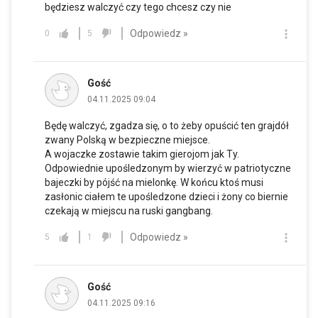
będziesz walczyć czy tego chcesz czy nie
Odpowiedz »
0
5
Gość
04.11.2025 09:04
Będę walczyć, zgadza się, o to żeby opuścić ten grajdół
zwany Polską w bezpieczne miejsce.
A wojaczke zostawie takim gierojom jak Ty.
Odpowiednie upośledzonym by wierzyć w patriotyczne
bajeczki by pójść na mielonkę. W końcu ktoś musi
zasłonic ciałem te upośledzone dzieci i żony co biernie
czekają w miejscu na ruski gangbang.
Odpowiedz »
5
1
Gość
04.11.2025 09:16