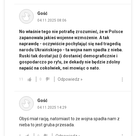
Gość
04.11.2025 08:06
No właśnie tego nie potrafię zrozumieć, że w Polsce
zapanowała jakieś wojenne wzmożenie. A tak
naprawdę - oczywiście pochylająć się nad tragedią
narodu Ukraińskiego - ta wojna nam spadła z nieba.
Ruski tak dostał już (i dostanie) demograficznie i
gospodarczo po ry!u, że dekady nie będzie zdolny
napaść na cokolwiek, nei mowiąc o nato.
Odpowiedz »
11
0
Gość
04.11.2025 14:29
Obyś miał rację, natomiast to że wojna spadła nam z
nieba to jest gruba przesada.
Odpowiedz »