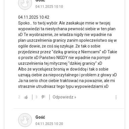
04.11.2025 10:10
04.11.2025 10:42
Spoko... to twój wybór. Ale zaskakuje mnie w twojej
wypowiedzi ta niesłychana pewność siebie w ten plan
xD Te wyobrażenie, że władza nigdy nie wpadnie na
plan uszczelnienia granicy zanim społeczeństwo się w
ogóle dowie, że coś się szykuje. Że tak o sobie
przjedziesz przez "dziką granicę z Niemcami" xD Takie
o proste xD Państwo NIGDY nie wpadnie na pomysł
uszczelnienia tej mitycznej "dzikiej granicy" xD
Albo że wycelujesz bronią w dowódcę i tak o sobie
uznają ciebie za niepoczytalnego i problem z głowy xD
Ja na serio chce ciebie traktować na poważnie, ale mi
strasznie utrudniasz tego typu wypowiedziami xD
Odpowiedz »
2
3
Gość
04.11.2025 10:20