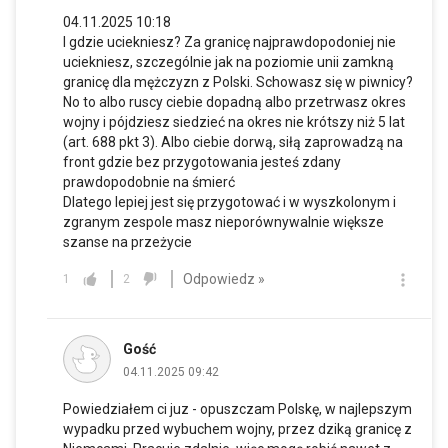
04.11.2025 10:18
I gdzie uciekniesz? Za granicę najprawdopodoniej nie
uciekniesz, szczególnie jak na poziomie unii zamkną
granicę dla mężczyzn z Polski. Schowasz się w piwnicy?
No to albo ruscy ciebie dopadną albo przetrwasz okres
wojny i pójdziesz siedzieć na okres nie krótszy niż 5 lat
(art. 688 pkt 3). Albo ciebie dorwą, siłą zaprowadzą na
front gdzie bez przygotowania jesteś zdany
prawdopodobnie na śmierć
Dlatego lepiej jest się przygotować i w wyszkolonym i
zgranym zespole masz nieporównywalnie większe
szanse na przeżycie
Odpowiedz »
1
2
Gość
04.11.2025 09:42
Powiedziałem ci juz - opuszczam Polskę, w najlepszym
wypadku przed wybuchem wojny, przez dziką granicę z