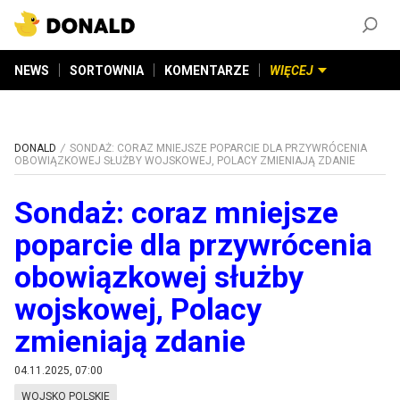
ZAŁÓŻ KONTO
©
2026
DONALD.PL
Wszelkie prawa zastrzeżone
NEWS
SORTOWNIA
KOMENTARZE
WIĘCEJ
DONALD
SONDAŻ: CORAZ MNIEJSZE POPARCIE DLA PRZYWRÓCENIA
OBOWIĄZKOWEJ SŁUŻBY WOJSKOWEJ, POLACY ZMIENIAJĄ ZDANIE
Sondaż: coraz mniejsze
poparcie dla przywrócenia
obowiązkowej służby
wojskowej, Polacy
zmieniają zdanie
04.11.2025, 07:00
WOJSKO POLSKIE