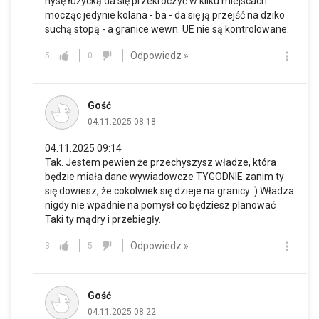
nysę łużycką da się przekroczyć w kilku miejscach
mocząc jedynie kolana - ba - da się ją przejść na dziko
suchą stopą - a granice wewn. UE nie są kontrolowane.
Odpowiedz »
5
0
Gość
04.11.2025 08:18
04.11.2025 09:14
Tak. Jestem pewien że przechyszysz władze, która
będzie miała dane wywiadowcze TYGODNIE zanim ty
się dowiesz, że cokolwiek się dzieje na granicy :) Władza
nigdy nie wpadnie na pomysł co będziesz planować
Taki ty mądry i przebiegły.
Odpowiedz »
3
5
Gość
04.11.2025 08:22