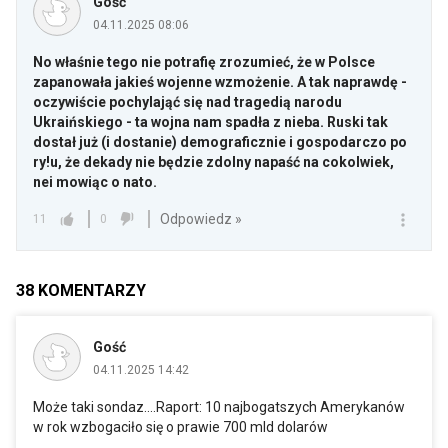
Gość
04.11.2025 08:06
No właśnie tego nie potrafię zrozumieć, że w Polsce
zapanowała jakieś wojenne wzmożenie. A tak naprawdę -
oczywiście pochylająć się nad tragedią narodu
Ukraińskiego - ta wojna nam spadła z nieba. Ruski tak
dostał już (i dostanie) demograficznie i gospodarczo po
ry!u, że dekady nie będzie zdolny napaść na cokolwiek,
nei mowiąc o nato.
Odpowiedz »
11
0
38
KOMENTARZY
Gość
04.11.2025 14:42
Może taki sondaz....Raport: 10 najbogatszych Amerykanów
w rok wzbogaciło się o prawie 700 mld dolarów