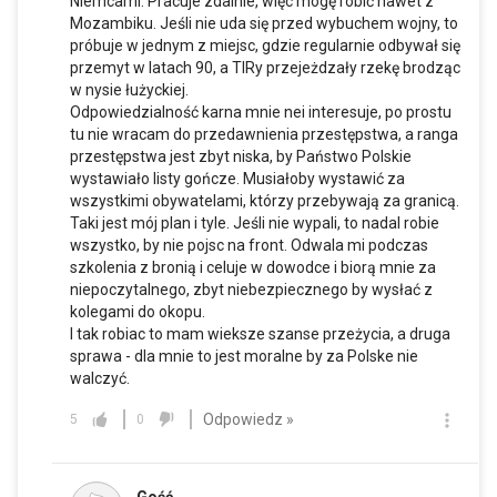
Niemcami. Pracuje zdalnie, więc mogę robić nawet z
Mozambiku. Jeśli nie uda się przed wybuchem wojny, to
próbuje w jednym z miejsc, gdzie regularnie odbywał się
przemyt w latach 90, a TIRy przejeżdzały rzekę brodząc
w nysie łużyckiej.
Odpowiedzialność karna mnie nei interesuje, po prostu
tu nie wracam do przedawnienia przestępstwa, a ranga
przestępstwa jest zbyt niska, by Państwo Polskie
wystawiało listy gończe. Musiałoby wystawić za
wszystkimi obywatelami, którzy przebywają za granicą.
Taki jest mój plan i tyle. Jeśli nie wypali, to nadal robie
wszystko, by nie pojsc na front. Odwala mi podczas
szkolenia z bronią i celuje w dowodce i biorą mnie za
niepoczytalnego, zbyt niebezpiecznego by wysłać z
kolegami do okopu.
I tak robiac to mam wieksze szanse przeżycia, a druga
sprawa - dla mnie to jest moralne by za Polske nie
walczyć.
Odpowiedz »
5
0
Gość