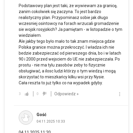
Podstawowy plan jest taki, ze wywiewam za granicę,
zanim cokolwiek się zaczyna. To jest bardzo
realistyczny plan. Przypominasz sobie jak długo
wczesniej osintowcy na forach wrzucali gromadzenie
sie wojsk rosyjskich? Ja pamiętam - w listopadzie o tym
wiedziałem.
Ale jakby tego było mało to tak znam miejsca gdzie
Polska granice można przekroczyć. I władza ich nie
bedzie zabezpieczać od pierwszego dnia, bo i w latach
90 i 2000 przed wejsciem do UE nie zabezpieczała. Po
prostu - nie ma tylu zasobów zeby to fizycznie
obsługiwać, a ilosc ludzi którzy o tym wiedzą i mogą
skorzystać to mieszkańcy kilku wsi przy Nysie.
Cała reszta to już tylko co na wypadek gdyby.
Odpowiedz »
3
0
Gość
04.11.2025 10:33
04.11.2025 11:20