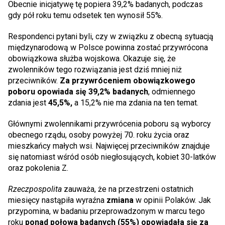
Obecnie inicjatywę tę popiera 39,2% badanych, podczas
gdy pół roku temu odsetek ten wynosił 55%.
Respondenci pytani byli, czy w związku z obecną sytuacją
międzynarodową w Polsce powinna zostać przywrócona
obowiązkowa służba wojskowa. Okazuje się, że
zwolenników tego rozwiązania jest dziś mniej niż
przeciwników.
Za przywróceniem obowiązkowego
poboru opowiada się 39,2% badanych
, odmiennego
zdania jest
45,5%,
a 15,2% nie ma zdania na ten temat.
Głównymi zwolennikami przywrócenia poboru są wyborcy
obecnego rządu, osoby powyżej 70. roku życia oraz
mieszkańcy małych wsi. Najwięcej przeciwników znajduje
się natomiast wśród osób niegłosujących, kobiet 30-latków
oraz pokolenia Z.
Rzeczpospolita
zauważa, że na przestrzeni ostatnich
miesięcy nastąpiła wyraźna
zmiana
w opinii Polaków. Jak
przypomina, w badaniu przeprowadzonym w marcu tego
roku
ponad połowa badanych (55%) opowiadała się za