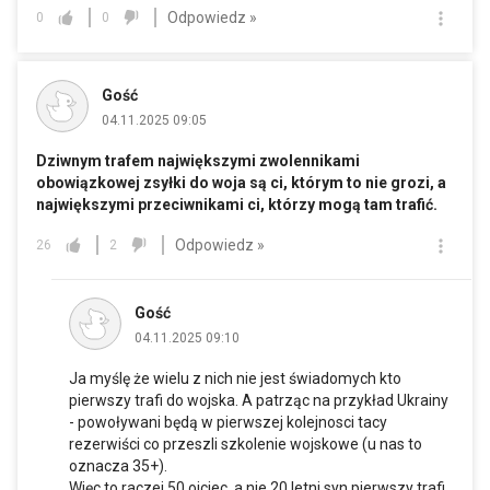
Odpowiedz »
0
0
Gość
04.11.2025 09:05
Dziwnym trafem największymi zwolennikami
obowiązkowej zsyłki do woja są ci, którym to nie grozi, a
największymi przeciwnikami ci, którzy mogą tam trafić.
Odpowiedz »
26
2
Gość
04.11.2025 09:10
Ja myślę że wielu z nich nie jest świadomych kto
pierwszy trafi do wojska. A patrząc na przykład Ukrainy
- powoływani będą w pierwszej kolejnosci tacy
rezerwiści co przeszli szkolenie wojskowe (u nas to
oznacza 35+).
Więc to raczej 50 ojciec, a nie 20 letni syn pierwszy trafi