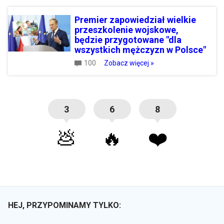
Premier zapowiedział wielkie
przeszkolenie wojskowe,
będzie przygotowane "dla
wszystkich mężczyzn w Polsce"
100
Zobacz więcej »
3
6
8
💩
🔥
❤️
HEJ, PRZYPOMINAMY TYLKO: