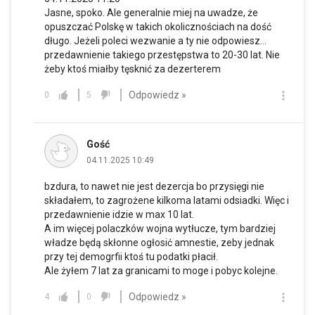
Jasne, spoko. Ale generalnie miej na uwadze, że
opuszczać Polskę w takich okolicznościach na dość
długo. Jeżeli poleci wezwanie a ty nie odpowiesz...
przedawnienie takiego przestępstwa to 20-30 lat. Nie
żeby ktoś miałby tęsknić za dezerterem
Odpowiedz »
0
5
Gość
04.11.2025 10:49
bzdura, to nawet nie jest dezercja bo przysięgi nie
składałem, to zagrożene kilkoma latami odsiadki. Więc i
przedawnienie idzie w max 10 lat.
A im więcej polaczków wojna wytłucze, tym bardziej
władze będą skłonne ogłosić amnestie, zeby jednak
przy tej demogrfii ktoś tu podatki płacił.
Ale żyłem 7 lat za granicami to moge i pobyc kolejne.
Odpowiedz »
4
0