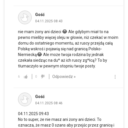
Gość
04.11.2025 08:43
😂
nie mam żony ani dzieci
Ale gdybym miał to na
pewno mieliby więcej oleju w głowie, niż czekać w moim
domu do ostatniego momentu, aż ruscy przejdą całą
Polskę wskroś i pojawią się nad granicą Polsko-
😂
Niemiecką
Ale może twoja rodzina by jednak
czekała siedząc na du* aż ich ruscy zg*łcą? To by
tłumaczyło w pewnym stopniu twoje posty.
Odpowiedz »
6
0
Gość
04.11.2025 08:46
04.11.2025 09:43
No to super, że nie masz ani żony ani dzieci. To
oznacza, że masz 0 szans aby przejśc przez granicę i