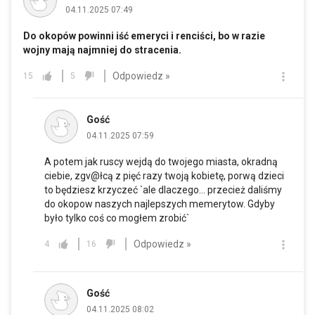
04.11.2025 07:49
Do okopów powinni iść emeryci i renciści, bo w razie
wojny mają najmniej do stracenia.
Odpowiedz »
15
5
Gość
04.11.2025 07:59
A potem jak ruscy wejdą do twojego miasta, okradną
ciebie, zgv@łcą z pięć razy twoją kobietę, porwą dzieci
to będziesz krzyczeć `ale dlaczego... przecież daliśmy
do okopow naszych najlepszych memerytow. Gdyby
było tylko coś co mogłem zrobić`
Odpowiedz »
4
16
Gość
04.11.2025 08:02