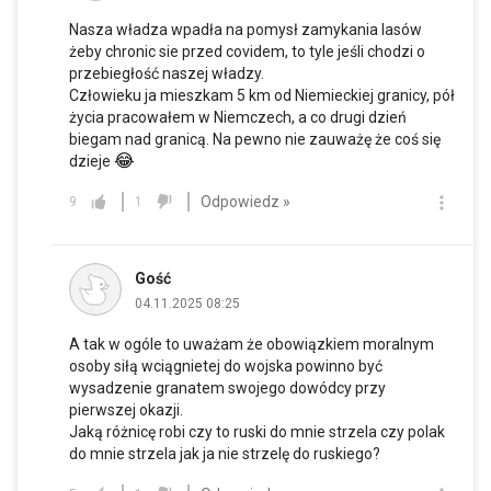
Nasza władza wpadła na pomysł zamykania lasów
żeby chronic sie przed covidem, to tyle jeśli chodzi o
przebiegłość naszej władzy.
Człowieku ja mieszkam 5 km od Niemieckiej granicy, pół
życia pracowałem w Niemczech, a co drugi dzień
biegam nad granicą. Na pewno nie zauważę że coś się
😂
dzieje
Odpowiedz »
9
1
Gość
04.11.2025 08:25
A tak w ogóle to uważam że obowiązkiem moralnym
osoby siłą wciągnietej do wojska powinno być
wysadzenie granatem swojego dowódcy przy
pierwszej okazji.
Jaką różnicę robi czy to ruski do mnie strzela czy polak
do mnie strzela jak ja nie strzelę do ruskiego?