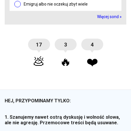
Emigruj albo nie oczekuj zbyt wiele
Więcej sond »
17
3
4
💩
🔥
❤️
HEJ, PRZYPOMINAMY TYLKO:
1. Szanujemy nawet ostrą dyskusję i wolność słowa,
ale nie agresję. Przemocowe treści będą usuwane.