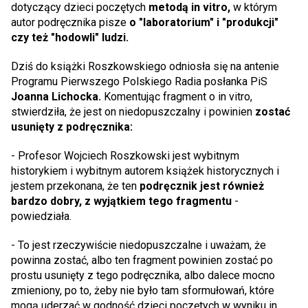
dotyczący dzieci poczętych
metodą in vitro,
w którym
autor podręcznika pisze
o "laboratorium" i "produkcji"
czy też "hodowli" ludzi.
Dziś do książki Roszkowskiego odniosła się na antenie
Programu Pierwszego Polskiego Radia posłanka PiS
Joanna Lichocka.
Komentując fragment o in vitro,
stwierdziła, że jest on niedopuszczalny i powinien
zostać
usunięty z podręcznika:
- Profesor Wojciech Roszkowski jest wybitnym
historykiem i wybitnym autorem książek historycznych i
jestem przekonana, że ten
podręcznik jest również
bardzo dobry, z wyjątkiem tego fragmentu
-
powiedziała.
- To jest rzeczywiście niedopuszczalne i uważam, że
powinna zostać, albo ten fragment powinien zostać po
prostu usunięty z tego podręcznika, albo dalece mocno
zmieniony, po to, żeby nie było tam sformułowań, które
mogą uderzać w godność dzieci poczętych w wyniku in