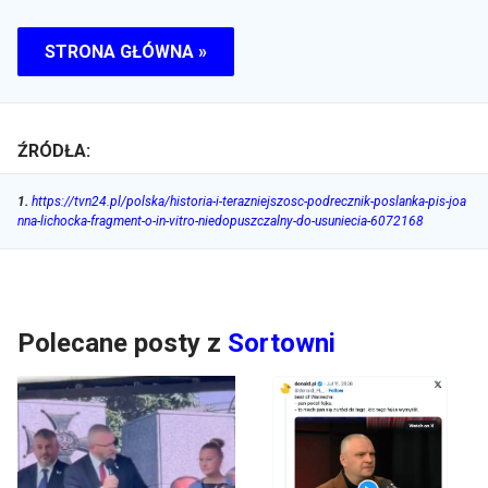
STRONA GŁÓWNA »
ŹRÓDŁA:
1
.
https://tvn24.pl/polska/historia-i-terazniejszosc-podrecznik-poslanka-pis-joa
nna-lichocka-fragment-o-in-vitro-niedopuszczalny-do-usuniecia-6072168
Polecane posty z
Sortowni