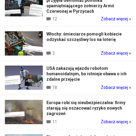
przyjęła demontaż pomnika
upamiętniającego żołnierzy Armii
Czerwonej w Pyrzycach
12
Zobacz więcej »
Włochy: śmieciarze pomogli kobiecie
odzyskać szczęśliwy los na loterię
3
Zobacz więcej »
USA zakazują wjazdu robotom
humanoidalnym, bo istnieje obawa o ich
zdalne przejęcie
18
Zobacz więcej »
Europa robi się nieubezpieczalna: firmy
starają się oszacować ryzyko nowych
zagrożeń
11
Zobacz więcej »