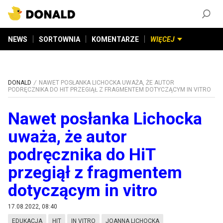
ZAŁÓŻ KONTO
©
2026
DONALD.PL
Wszelkie prawa zastrzeżone
NEWS
SORTOWNIA
KOMENTARZE
WIĘCEJ
DONALD
NAWET POSŁANKA LICHOCKA UWAŻA, ŻE AUTOR
PODRĘCZNIKA DO HIT PRZEGIĄŁ Z FRAGMENTEM DOTYCZĄCYM IN VITRO
Nawet posłanka Lichocka
uważa, że autor
podręcznika do HiT
przegiął z fragmentem
dotyczącym in vitro
17.08.2022, 08:40
EDUKACJA
HIT
IN VITRO
JOANNA LICHOCKA